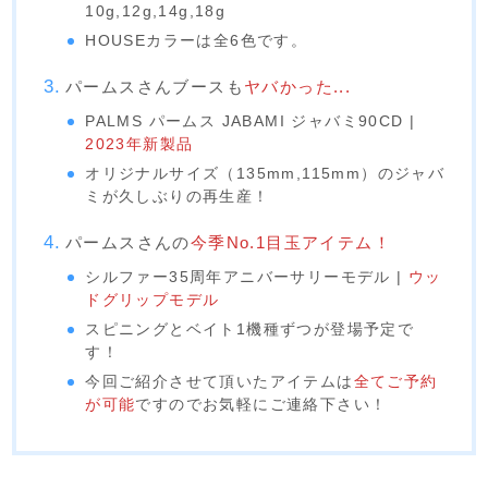
10g,12g,14g,18g
HOUSEカラーは全6色です。
パームスさんブースも
ヤバかった...
PALMS パームス JABAMI ジャバミ90CD |
2023年新製品
オリジナルサイズ（135mm,115mm）のジャバ
ミが久しぶりの再生産！
パームスさんの
今季No.1目玉アイテム！
シルファー35周年アニバーサリーモデル |
ウッ
ドグリップモデル
スピニングとベイト1機種ずつが登場予定で
す！
今回ご紹介させて頂いたアイテムは
全てご予約
が可能
ですのでお気軽にご連絡下さい！