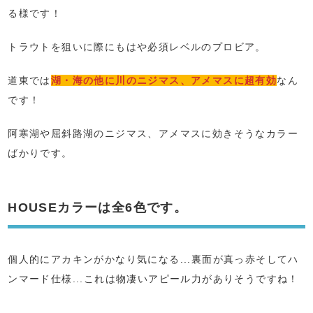
る様です！
トラウトを狙いに際にもはや必須レベルのプロビア。
道東では
湖・海の他に川のニジマス、アメマスに超有効
なん
です！
阿寒湖や屈斜路湖のニジマス、アメマスに効きそうなカラー
ばかりです。
HOUSEカラーは全6色です。
個人的にアカキンがかなり気になる...裏面が真っ赤そしてハ
ンマード仕様...これは物凄いアピール力がありそうですね！