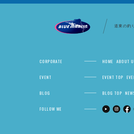
道東の釣
CORPORATE
HOME
ABOUT U
EVENT
EVENT TOP
EVE
BLOG
BLOG TOP
NEW
FOLLOW ME