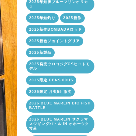
2025年鮭勝ブルーマリンオリカ
ラ
2025年鮭釣り
2025新作
2025新作BOMBADAロッド
2025新色ジョイントダリア
2025新製品
2025発売ウロコジグCSヒロトモ
デル
2025限定 DENS 60US
2025限定 月虫55 激沈
2026 BLUE MARLIN BIG FISH
BATTLE
2026 BLUE MARLIN サクラマ
スジギングバトル IN オホーツク
常呂