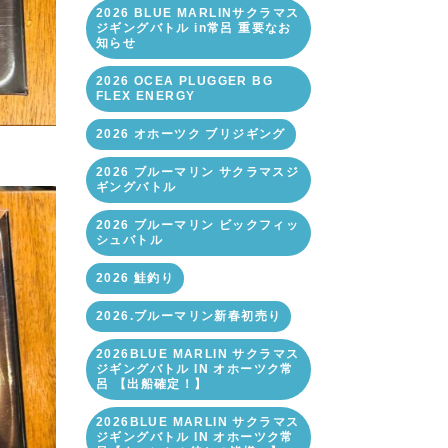
2026 BLUE MARLINサクラマス
ジギングバトル in常呂 重要なお
知らせ
2026 OCEA PLUGGER BG
FLEX ENERGY
2026 オホーツク ブリジギング
2026 ブルーマリン サクラマスジ
ギングバトル
2026 ブルーマリン ビックフィッ
シュバトル
2026 鮭釣り
2026.ブルーマリン新春初売り
2026BLUE MARLIN サクラマス
ジギングバトル IN オホーツク常
呂 【出船確定！】
2026BLUE MARLIN サクラマス
ジギングバトル IN オホーツク常