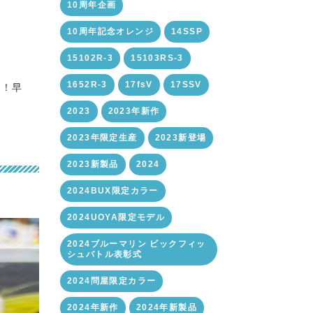
10周年企画
10周年記念オレンジ
14SSP
15102R-3
15103RS-3
1652R-3
17fsV
17SSV
た！早
2023
2023年新作
2023年限定生産
2023新登場
2023新製品
2024
2024BUX限定カラー
2024UOYA限定モデル
2024ブルーマリン ビックフィッ
シュバトル表彰式
2024問屋限定カラー
2024年新作
2024年新製品