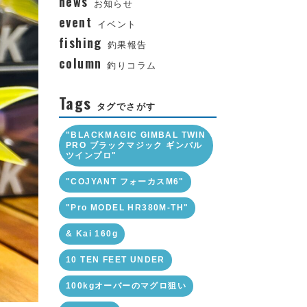
news
お知らせ
event
イベント
fishing
釣果報告
column
釣りコラム
Tags
タグでさがす
"BLACKMAGIC GIMBAL TWIN
PRO ブラックマジック ギンバル
ツインプロ"
"COJYANT フォーカスM6"
"Pro MODEL HR380M-TH"
& Kai 160g
10 TEN FEET UNDER
100kgオーバーのマグロ狙い