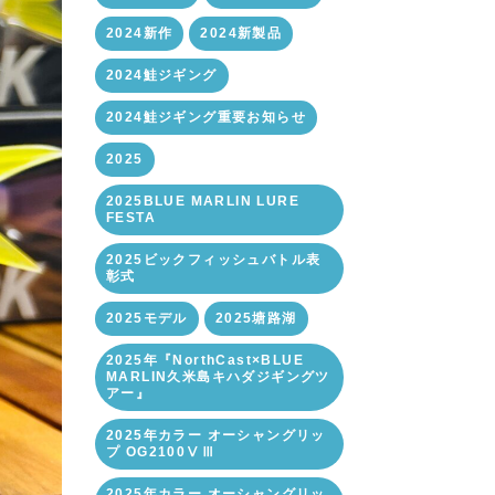
2024新作
2024新製品
2024鮭ジギング
2024鮭ジギング重要お知らせ
2025
2025BLUE MARLIN LURE
FESTA
2025ビックフィッシュバトル表
彰式
2025モデル
2025塘路湖
2025年『NorthCast×BLUE
MARLIN久米島キハダジギングツ
アー』
2025年カラー オーシャングリッ
プ OG2100ⅤⅢ
2025年カラー オーシャングリッ