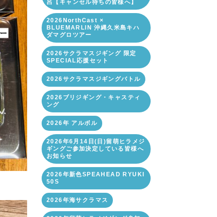
呂【キャンセル待ちの皆様へ】
2026NorthCast ×
BLUEMARLIN 沖縄久米島キハ
ダマグロツアー
2026サクラマスジギング 限定
SPECIAL応援セット
2026サクラマスジギングバトル
2026ブリジギング・キャスティ
ング
2026年 アルボル
2026年6月14日(日)留萌ヒラメジ
ギングご参加決定している皆様へ
お知らせ
2026年新色SPEAHEAD RYUKI
50S
2026年海サクラマス