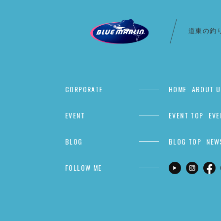
道東の釣
CORPORATE
HOME
ABOUT U
EVENT
EVENT TOP
EVE
BLOG
BLOG TOP
NEW
FOLLOW ME