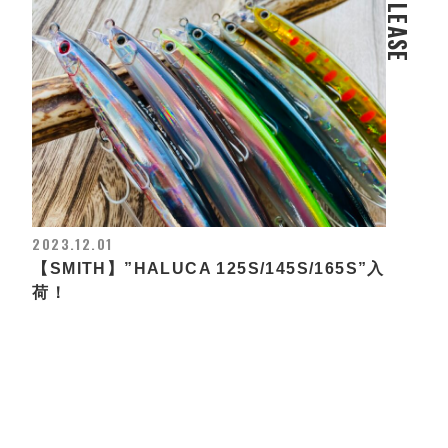
RELEASE
2023.12.01
【SMITH】”HALUCA 125S/145S/165S”入
荷！