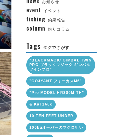
news
お知らせ
event
イベント
fishing
釣果報告
column
釣りコラム
Tags
タグでさがす
"BLACKMAGIC GIMBAL TWIN
PRO ブラックマジック ギンバル
ツインプロ"
"COJYANT フォーカスM6"
"Pro MODEL HR380M-TH"
& Kai 160g
10 TEN FEET UNDER
100kgオーバーのマグロ狙い