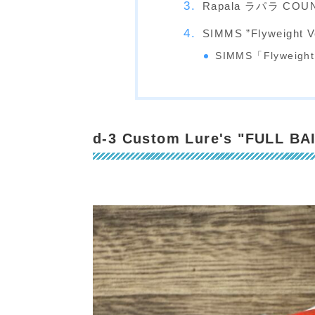
Rapala ラパラ COUN
SIMMS ”Flyweig
SIMMS「Flyweight
d-3 Custom Lure's "FUL