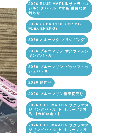
2026 BLUE MARLINサクラマス
ジギングバトル in常呂 重要なお
知らせ
2026 OCEA PLUGGER BG
FLEX ENERGY
2026 オホーツク ブリジギング
2026 ブルーマリン サクラマスジ
ギングバトル
2026 ブルーマリン ビックフィッ
シュバトル
2026 鮭釣り
2026.ブルーマリン新春初売り
2026BLUE MARLIN サクラマス
ジギングバトル IN オホーツク常
呂 【出船確定！】
2026BLUE MARLIN サクラマス
ジギングバトル IN オホーツク常