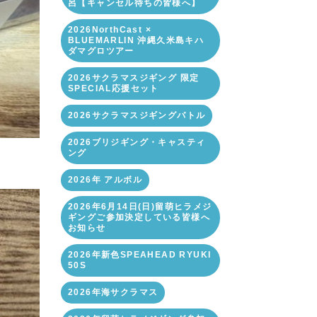
呂【キャンセル待ちの皆様へ】
2026NorthCast ×
BLUEMARLIN 沖縄久米島キハ
ダマグロツアー
2026サクラマスジギング 限定
SPECIAL応援セット
2026サクラマスジギングバトル
2026ブリジギング・キャスティ
ング
2026年 アルボル
2026年6月14日(日)留萌ヒラメジ
ギングご参加決定している皆様へ
お知らせ
2026年新色SPEAHEAD RYUKI
50S
2026年海サクラマス