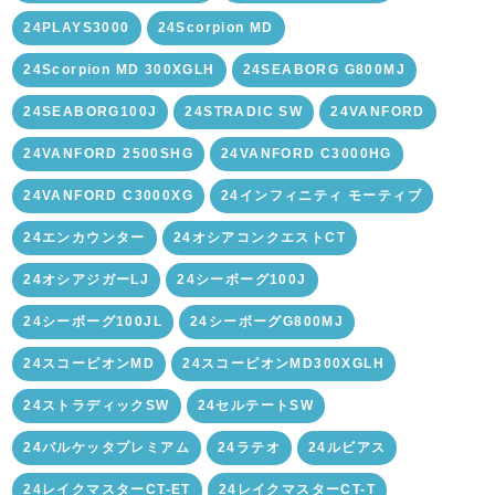
24PLAYS3000
24Scorpion MD
24Scorpion MD 300XGLH
24SEABORG G800MJ
24SEABORG100J
24STRADIC SW
24VANFORD
24VANFORD 2500SHG
24VANFORD C3000HG
24VANFORD C3000XG
24インフィニティ モーティブ
24エンカウンター
24オシアコンクエストCT
24オシアジガーLJ
24シーボーグ100J
24シーボーグ100JL
24シーボーグG800MJ
24スコーピオンMD
24スコーピオンMD300XGLH
24ストラディックSW
24セルテートSW
24バルケッタプレミアム
24ラテオ
24ルビアス
24レイクマスターCT-ET
24レイクマスターCT-T