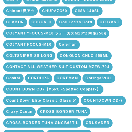
Chinook激アツ
CHUPAZO60
CIMA 140SL
CLABOR
COCOA Ⅲ
Coil Leash Cord
COJYANT
COJYANT "FOCUS-M10 フォーカスM10"200g/250g
COJYANT FOCUS-M10
Coleman
COLTSNIPER SS LONG
CONOLON CNLC-555ML
CONTACT ALL WEATHER SUIT CUSTOM MZFW-794
Cookai
CORDURA
COREMAN
Coringa69UL
COUNT DOWN CD7【#SPC -Spotted Copper-】
Count Down Elite Classic Glass 5’
COUNTDOWN CD-7
Crazy Ocean
CROSS-BORDER TUNA
CROSS-BORDER TUNA GNCB63T L
CRUSADER