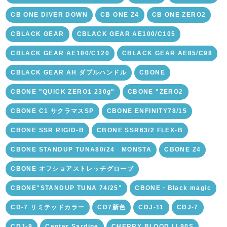
CB ONE DIVER DOWN
CB ONE Z4
CB ONE ZERO2
CBLACK GEAR
CBLACK GEAR AE100/C105
CBLACK GEAR AE100/C120
CBLACK GEAR AE85/C98
CBLACK GEAR AH ダブルハンドル
CBONE
CBONE "QUICK ZERO1 230g"
CBONE "ZERO2
CBONE C1 サクラマスSP
CBONE ENFINITY78/15
CBONE SSR RIGID-B
CBONE SSR63/2 FLEX-B
CBONE STANDUP TUNA80/24 MONSTA
CBONE Z4
CBONE オフショアストレッチグローブ
CBONE"STANDUP TUNA 74/25"
CBONE・Black magic
CD-7 リミテッドカラー
CD7新色
CDJ-11
CDJ-7
CDJ-9
Center Sardine
CHERRY BLOOD LL90S