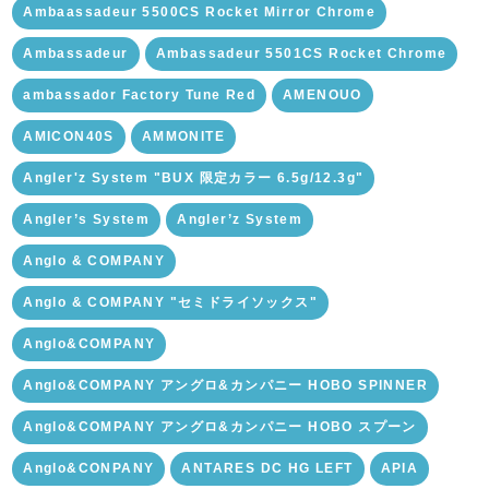
Ambaassadeur 5500CS Rocket Mirror Chrome
Ambassadeur
Ambassadeur 5501CS Rocket Chrome
ambassador Factory Tune Red
AMENOUO
AMICON40S
AMMONITE
Angler'z System "BUX 限定カラー 6.5g/12.3g"
Angler’s System
Angler’z System
Anglo & COMPANY
Anglo & COMPANY "セミドライソックス"
Anglo&COMPANY
Anglo&COMPANY アングロ&カンパニー HOBO SPINNER
Anglo&COMPANY アングロ&カンパニー HOBO スプーン
Anglo&CONPANY
ANTARES DC HG LEFT
APIA