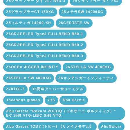
25グラップラー タイプLJ B63-3
25グラップラー タイプSJ
25グラップラーCT 150XG
25ステラSW 14000XG
25ソルティガ 14000-XH
26CERTATE SW
26GRAPPLER TypeJ FULLBEND B60-1
26GRAPPLER TypeJ FULLBEND B60-2
26GRAPPLER TypeJ FULLBEND B60-3
26OCEA JIGGER INFINITY
26STELLA SW 4000HG
26STELLA SW 4000XG
26オシアジガーインフィニティ
2701FF-3
35周年アニバーサリーモデル
3seasons gloves
71S
Abu Garcia
Abu Garcia "Roxani VOLTIQ（ロキサーニ ボルティック）"
BC SH8 VTQ-L/BC SH8 VTQ
Abu Garcia TOBY (トビー) 【リメイクモデル】
AbuGalcia