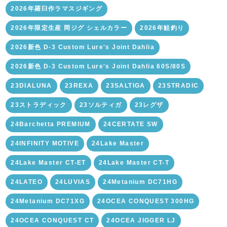
2026年羅臼作ラマスジギング
2026年限定生産 岡ジグ シェルカラー
2026年鮭釣り
2026新色 D-3 Custom Lure's Joint Dahlia
2026新色 D-3 Custom Lure's Joint Dahlia 60S/80S
23DIALUNA
23REXA
23SALTIGA
23STRADIC
23ストラディック
23ソルティガ
23レグザ
24Barchetta PREMIUM
24CERTATE SW
24INFINITY MOTIVE
24Lake Master
24Lake Master CT-ET
24Lake Master CT-T
24LATEO
24LUVIAS
24Metanium DC71HG
24Metanium DC71XG
24OCEA CONQUEST 300HG
24OCEA CONQUEST CT
24OCEA JIGGER LJ