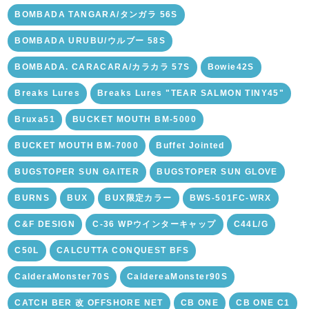
BOMBADA TANGARA/タンガラ 56S
BOMBADA URUBU/ウルブー 58S
BOMBADA. CARACARA/カラカラ 57S
Bowie42S
Breaks Lures
Breaks Lures "TEAR SALMON TINY45"
Bruxa51
BUCKET MOUTH BM-5000
BUCKET MOUTH BM-7000
Buffet Jointed
BUGSTOPER SUN GAITER
BUGSTOPER SUN GLOVE
BURNS
BUX
BUX限定カラー
BWS-501FC-WRX
C&F DESIGN
C-36 WPウインターキャップ
C44L/G
C50L
CALCUTTA CONQUEST BFS
CalderaMonster70S
CaldereaMonster90S
CATCH BER 改 OFFSHORE NET
CB ONE
CB ONE C1