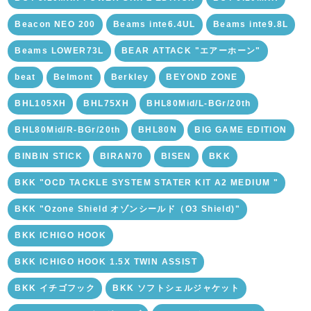
Beacon NEO 200
Beams inte6.4UL
Beams inte9.8L
Beams LOWER73L
BEAR ATTACK "エアーホーン"
beat
Belmont
Berkley
BEYOND ZONE
BHL105XH
BHL75XH
BHL80Mid/L-BGr/20th
BHL80Mid/R-BGr/20th
BHL80N
BIG GAME EDITION
BINBIN STICK
BIRAN70
BISEN
BKK
BKK "OCD TACKLE SYSTEM STATER KIT A2 MEDIUM "
BKK "Ozone Shield オゾンシールド（O3 Shield)"
BKK ICHIGO HOOK
BKK ICHIGO HOOK 1.5X TWIN ASSIST
BKK イチゴフック
BKK ソフトシェルジャケット