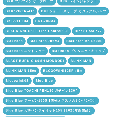
BKK フルフィンガーグローブ
BKK レインジャケット
BKK"VIPER-41"
BKKショートスリーブ カジュアルシャツ
BKT-511 LX4
BKT-706M4
BLACK KNUCKLE Fine Control630
Black Pool 772
Blakiston
Blakiston 706M4
Blakiston BKT-500L
Blakiston ニットワッチ
Blakiston ブリムニットキャップ
BLAST BURN C-69MH MONDORI
BLINK MAN
BLINK MAN 150g
BLOOOWIN!125F-slim
Blooowin80S
Blue Blue
Blue Blue "GACHI PEN130 ガチペン130"
Blue Blue アービン150S【青物オススメのシンペン◎】
Blue Blue ガチペンライオット155【2026年新製品】