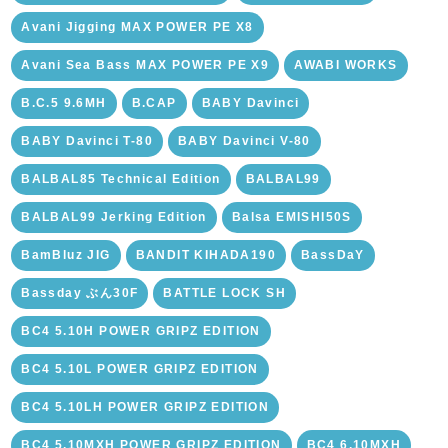
Avani Jigging MAX POWER PE X8
Avani Sea Bass MAX POWER PE X9
AWABI WORKS
B.C.5 9.6MH
B.CAP
BABY Davinci
BABY Davinci T-80
BABY Davinci V-80
BALBAL85 Technical Edition
BALBAL99
BALBAL99 Jerking Edition
Balsa EMISHI50S
BamBluz JIG
BANDIT KIHADA190
BassDaY
Bassday ぶん30F
BATTLE LOCK SH
BC4 5.10H POWER GRIPZ EDITION
BC4 5.10L POWER GRIPZ EDITION
BC4 5.10LH POWER GRIPZ EDITION
BC4 5.10MXH POWER GRIPZ EDITION
BC4 6.10MXH