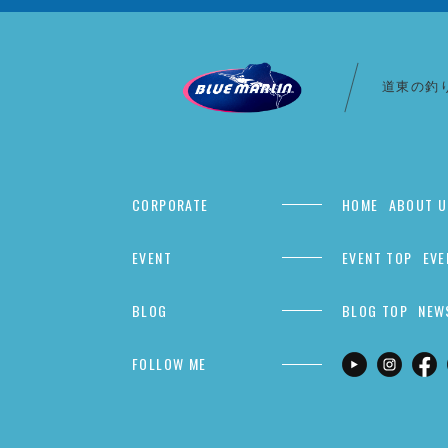
道東の釣
CORPORATE
HOME
ABOUT U
EVENT
EVENT TOP
EVE
BLOG
BLOG TOP
NEW
FOLLOW ME