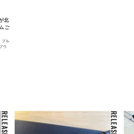
達が北
ムご
！ブル
プウ
RELEASE
RELEASE