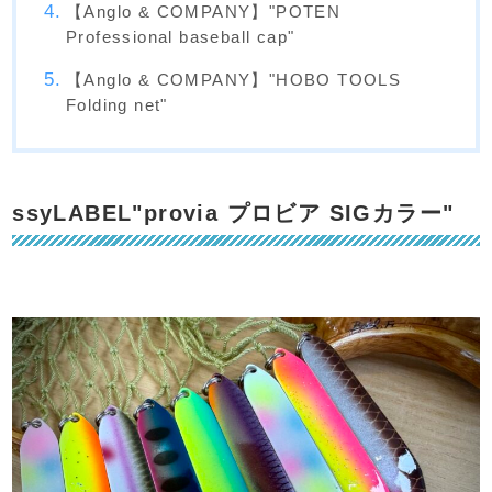
【Anglo & COMPANY】"POTEN
Professional baseball cap"
【Anglo & COMPANY】"HOBO TOOLS
Folding net"
ssyLABEL"provia プロビア SIGカラー"