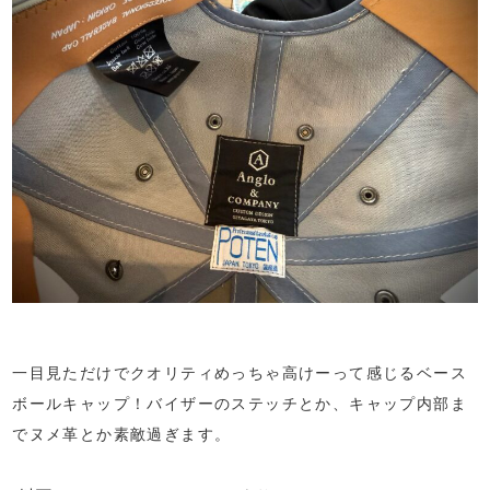
一目見ただけでクオリティめっちゃ高けーって感じるベース
ボールキャップ！バイザーのステッチとか、キャップ内部ま
でヌメ革とか素敵過ぎます。
⁡