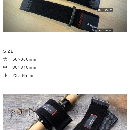
SIZE
大 : 50×360mm
中 : 30×340mm
小 : 23×80mm