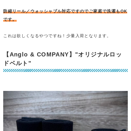
防縮リール／ウォッシャブル対応ですのでご家庭で洗濯もOK
です。
⁡
これは欲しくなるやつですね！少量入荷となります。
【Anglo & COMPANY】"オリジナルロッ
ドベルト"