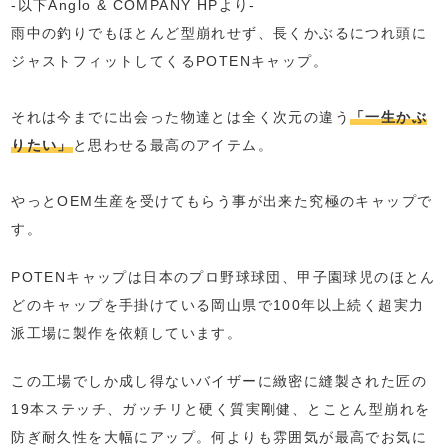
-以下Anglo & COMPANY HPより-
雨中の釣りでもほとんど型崩れせず、長くかぶるにつれ頭に
ジャストフィットしてくるPOTENキャップ。
⁡
それは今までに出会った物達とは全く次元の違う
「一生かぶ
りたい」
と思わせる最高のアイテム。
⁡
やっとOEM生産を受けてもらう事が出来た究極のキャップで
す。
POTENキャップは日本のプロ野球球団、甲子園球児のほとん
どのキャップを手掛けている岡山県で100年以上続く超実力
派工場に製作を依頼しています。
この工場でしか成し得ないバイザーに緻密に縫製された匠の
19本ステッチ、ガッチリと硬く質実剛健、とことん型崩れを
防ぎ耐久性を大幅にアップ。何よりも雰囲気が最高でお気に