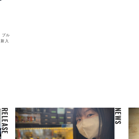
！ブル
店新入
RELEASE
NEWS