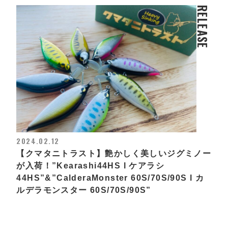
RELEASE
2024.02.12
【クマタニトラスト】艶かしく美しいジグミノー
が入荷！”Kearashi44HS l ケアラシ
44HS”&”CalderaMonster 60S/70S/90S l カ
ルデラモンスター 60S/70S/90S”