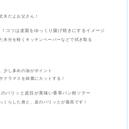
丈夫だよお父さん！
よ！コツは皮面をゆっくり揚げ焼きにするイメージ
た水分を軽くキッチンペーパーなどで拭き取る
。少し多めの油がポイント
サクラマスを綺麗にカットする！
スのパリッと皮目が美味い香草パン粉ソテー
っくらした身と、皮のパリッとが最高です！