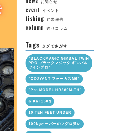
news
お知らせ
event
イベント
fishing
釣果報告
column
釣りコラム
Tags
タグでさがす
"BLACKMAGIC GIMBAL TWIN
PRO ブラックマジック ギンバル
ツインプロ"
"COJYANT フォーカスM6"
"Pro MODEL HR380M-TH"
& Kai 160g
10 TEN FEET UNDER
100kgオーバーのマグロ狙い