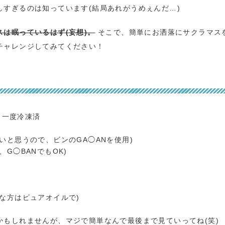
すぎるのは知っています(結局あれがうめぇんだ…)
は眠っているはず(妄想)。
そこで、簡単にお洒落にサクラマス
チャレンジしてみてください！
※一度冷凍済
いと思うので、ビンのGA◯ANを使用)
G◯BANでもOK)
な方はピュアオイルで)
もしれませんが、マジで簡単なんで最後まで見ていってね(笑)