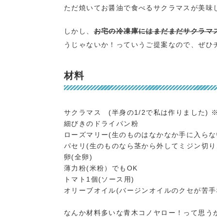
ただ焼いてお醤油で食べるサクラマスが美味し
しかし、
お宅の冷凍庫にはまだまだサクラマス
うじゃないか！っていうご提案なので、ぜひ
材料
サクラマス (半身の1/2で私は作りました) 
細びきのドライパン粉
ローズマリー(生のものはなかなか手に入らな
パセリ(生のものなら茎から外してミジン切り、
卵(全卵)
薄力粉(米粉）でもOK
トマト1個(ソース用)
オリーブオイル(バージンオイルのクセが苦手
なんか材料多いな青木コノヤロー！って思うか