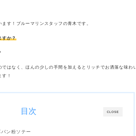
います！ブルーマリンスタッフの青木です。
ますか？
？
のではなく、ほんの少しの手間を加えるとリッチでお洒落な味わ
ます！
目次
CLOSE
草パン粉ソテー