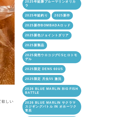
2025年鮭勝ブルーマリンオリカ
ラ
2025年鮭釣り
2025新作
2025新作BOMBADAロッド
2025新色ジョイントダリア
2025新製品
2025発売ウロコジグCSヒロトモ
デル
2025限定 DENS 60US
2025限定 月虫55 激沈
2026 BLUE MARLIN BIG FISH
BATTLE
て欲しい
2026 BLUE MARLIN サクラマ
スジギングバトル IN オホーツク
常呂