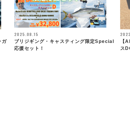
2025.08.15
202
ンガ
ブリジギング・キャスティング限定Special
【A
！
応援セット！
スD