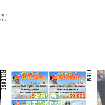
！海に
シドシ
RELEASE
ITEM