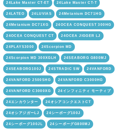
24Lake Master CT-ET
24Lake Master CT-T
24LATEO
24LUVIAS
24Metanium DC71HG
24Metanium DC71XG
24OCEA CONQUEST 300HG
24OCEA CONQUEST CT
24OCEA JIGGER LJ
24PLAYS3000
24Scorpion MD
24Scorpion MD 300XGLH
24SEABORG G800MJ
24SEABORG100J
24STRADIC SW
24VANFORD
24VANFORD 2500SHG
24VANFORD C3000HG
24VANFORD C3000XG
24インフィニティ モーティブ
24エンカウンター
24オシアコンクエストCT
24オシアジガーLJ
24シーボーグ100J
24シーボーグ100JL
24シーボーグG800MJ