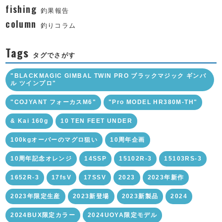
fishing
釣果報告
column
釣りコラム
Tags
タグでさがす
"BLACKMAGIC GIMBAL TWIN PRO ブラックマジック ギンバ
ル ツインプロ"
"COJYANT フォーカスM6"
"Pro MODEL HR380M-TH"
& Kai 160g
10 TEN FEET UNDER
100kgオーバーのマグロ狙い
10周年企画
10周年記念オレンジ
14SSP
15102R-3
15103RS-3
1652R-3
17fsV
17SSV
2023
2023年新作
2023年限定生産
2023新登場
2023新製品
2024
2024BUX限定カラー
2024UOYA限定モデル