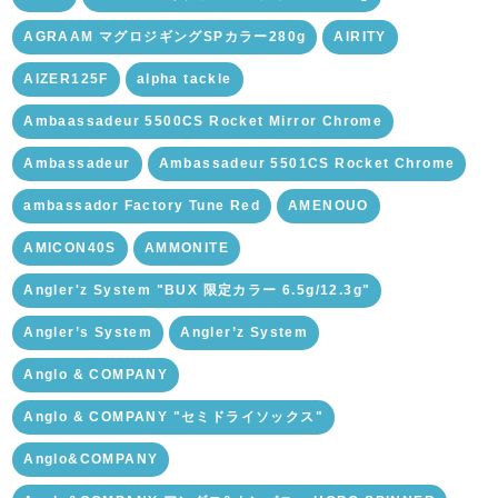
AGRAAM マグロジギングSPカラー280g
AIRITY
AIZER125F
alpha tackle
Ambaassadeur 5500CS Rocket Mirror Chrome
Ambassadeur
Ambassadeur 5501CS Rocket Chrome
ambassador Factory Tune Red
AMENOUO
AMICON40S
AMMONITE
Angler'z System "BUX 限定カラー 6.5g/12.3g"
Angler’s System
Angler’z System
Anglo & COMPANY
Anglo & COMPANY "セミドライソックス"
Anglo&COMPANY