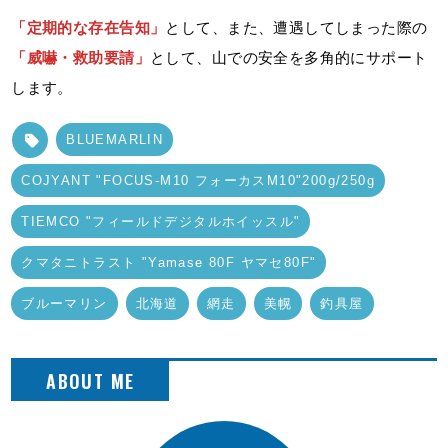
「定期的な存在告知」
として、また、遭遇してしまった際の
「威嚇・救助要請」
として、山での安全を多角的にサポート
します。
BLUEMARLIN
COJYANT "FOCUS-M10 フォーカスM10"200g/250g
TIEMCO "フィールドデジタルホイッスル"
クマタニトラスト "Yamase 80F ヤマセ80F"
ブルーマリン
北海道
網走
美幌
釣具屋