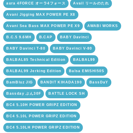
aura 4FORCE オーラ4フォース
Avail リールのたれ
Avani Jigging MAX POWER PE X8
Avani Sea Bass MAX POWER PE X9
AWABI WORKS
B.C.5 9.6MH
B.CAP
BABY Davinci
BABY Davinci T-80
BABY Davinci V-80
BALBAL85 Technical Edition
BALBAL99
BALBAL99 Jerking Edition
Balsa EMISHI50S
BamBluz JIG
BANDIT KIHADA190
BassDaY
Bassday ぶん30F
BATTLE LOCK SH
BC4 5.10H POWER GRIPZ EDITION
BC4 5.10L POWER GRIPZ EDITION
BC4 5.10LH POWER GRIPZ EDITION