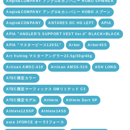
Anglo&COMPANY アングロ&カンパニー HOBO SPINNER
Anglo&COMPANY アングロ&カンパニー HOBO スプーン
Anglo&CONPANY
ANTARES DC HG LEFT
APIA
APIA "ANGLER'S SUPPORT VEST Ver.4" BLACK×BLACK
APIA "マスターピース120SL"
Arbor
Arbor45S
Art fishing マスターアングラー23.5g/30g/40g
Artisan AMSC-410
Artisan AMSS-510
ASH LONG
ATEC限定カラー
ATEC限定マーフィックス GMリミテッド C3
ATEC限定モデル
Athlete
Athlete Dart SP
Athlete12SSP
Athlete14SS
aura 3FORCE オーラ3フォース