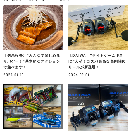
【釣果報告】”みんなで楽しめる
【DAIWA】”ライトゲーム RX
サバゲー！”基本的なアクション
IC”入荷！コスパ最高な高剛性IC
で遊べます！
リールが新登場！
2024.08.17
2024.09.06