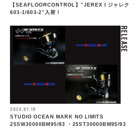
【SEAFLOORCONTROL】”JEREX l ジャレク
603-1/603-2”入荷！
RELEASE
2026.07.19
STUDIO OCEAN MARK NO LIMITS
25SW30000BM95/93 ・25ST30000BM95/93