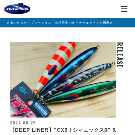
道東の釣りならブルーマリン｜当店限定のオリカラルアーを全国配送
RELEASE
2024.06.25
【DEEP LINER】”CXβ l シィエックスβ” &