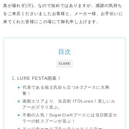
真が撮れず(汗)。なので短めではありますが、感謝の気持ち
をご来店くださいましたお客様と、メーカー様、お手伝いに
来てくれた皆様にこの場にて御礼申し上げます。
目次
CLOSE
LURE FESTA開幕！
代表である福士氏自ら立つd-3ブースに大興
奮！
函館エリアより、当店初 ITOLures！美しいル
アーがズラリ並ぶ。
不動の人気！SugarCraftブースには当日限定カ
ラーの鮭スプーンが並ぶ！
エッジチャートブラックシェル / ミラー