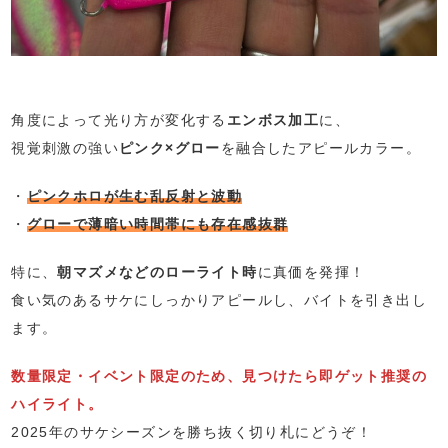
角度によって光り方が変化する
エンボス加工
に、
視覚刺激の強い
ピンク×グロー
を融合したアピールカラー。
・
ピンクホロが生む乱反射と波動
・
グローで薄暗い時間帯にも存在感抜群
特に、
朝マズメなどのローライト時
に真価を発揮！
食い気のあるサケにしっかりアピールし、バイトを引き出し
ます。
数量限定・イベント限定のため、見つけたら即ゲット推奨の
ハイライト。
2025年のサケシーズンを勝ち抜く切り札にどうぞ！