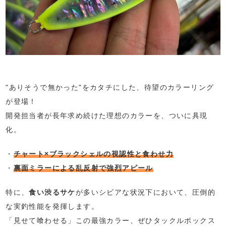
"ありそうで無かった"をカタチにした、待望のカラーリング
が登場！
開発担当者が長年求め続けた理想のカラーを、ついに具現
化。
・
チャート×ブラックシェルの視認性と食わせ力
・
裏面ミラーによる乱反射で強烈アピール
特に、
食い渋るサケ
が多いシビアな状況下において、圧倒的
な実釣性能を発揮します。
「見せて喰わせる」この最強カラー、ぜひタックルボックス