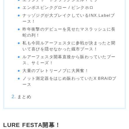
エンボスピンクグロー / ピンクホロ
ナッゾジグが大ブレイクしているINX.Labelブ
ース！
昨年衝撃のデビューを見せたマスラッシュに長
蛇の列！
私も今回ルアーフェスタに参戦が決まったと聞
いて喜びを隠せなかった鐡市ブース！
ルアーフェスタ開幕直後から賑わっていたブー
ス、サミーズ！
大量のプレトリーノブに大興奮！
ノット測定器をはじめ賑わっていたX BRAIDブ
ース
まとめ
LURE FESTA開幕！