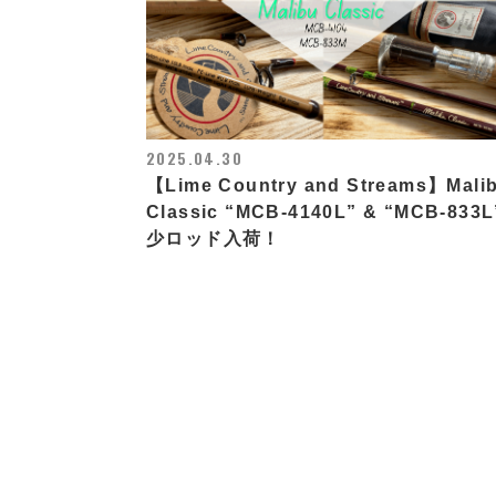
2025.04.30
【Lime Country and Streams】Mali
Classic “MCB-4140L” & “MCB-833
少ロッド入荷！