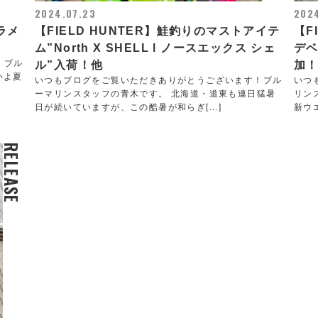
2024.07.23
202
ラメ
【FIELD HUNTER】鮭釣りのマストアイテ
【F
ム”North X SHELL l ノースエックス シェ
デベ
！ブル
ル”入荷！他
加
いよ夏
いつもブログをご覧いただきありがとうございます！ブル
いつ
ーマリンスタッフの青木です。 北海道・道東も連日猛暑
リン
日が続いていますが、この酷暑が和らぎ[...]
新ウ
RELEASE