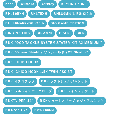
beat
Belmont
Berkley
BEYOND ZONE
BHL105XH
BHL75XH
BHL80Mid/L-BGr/20th
BHL80Mid/R-BGr/20th
BIG GAME EDITION
BINBIN STICK
BIRAN70
BISEN
BKK
BKK "OCD TACKLE SYSTEM STATER KIT A2 MEDIUM "
BKK "Ozone Shield オゾンシールド（O3 Shield)"
BKK ICHIGO HOOK
BKK ICHIGO HOOK 1.5X TWIN ASSIST
BKK イチゴフック
BKK ソフトシェルジャケット
BKK フルフィンガーグローブ
BKK レインジャケット
BKK"VIPER-41"
BKKショートスリーブ カジュアルシャツ
BKT-511 LX4
BKT-706M4