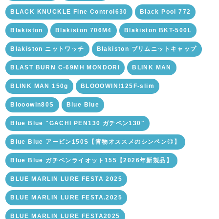
BLACK KNUCKLE Fine Control630
Black Pool 772
Blakiston
Blakiston 706M4
Blakiston BKT-500L
Blakiston ニットワッチ
Blakiston ブリムニットキャップ
BLAST BURN C-69MH MONDORI
BLINK MAN
BLINK MAN 150g
BLOOOWIN!125F-slim
Blooowin80S
Blue Blue
Blue Blue "GACHI PEN130 ガチペン130"
Blue Blue アービン150S【青物オススメのシンペン◎】
Blue Blue ガチペンライオット155【2026年新製品】
BLUE MARLIN LURE FESTA 2025
BLUE MARLIN LURE FESTA.2025
BLUE MARLIN LURE FESTA2025