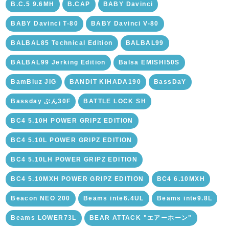
B.C.5 9.6MH
B.CAP
BABY Davinci
BABY Davinci T-80
BABY Davinci V-80
BALBAL85 Technical Edition
BALBAL99
BALBAL99 Jerking Edition
Balsa EMISHI50S
BamBluz JIG
BANDIT KIHADA190
BassDaY
Bassday ぶん30F
BATTLE LOCK SH
BC4 5.10H POWER GRIPZ EDITION
BC4 5.10L POWER GRIPZ EDITION
BC4 5.10LH POWER GRIPZ EDITION
BC4 5.10MXH POWER GRIPZ EDITION
BC4 6.10MXH
Beacon NEO 200
Beams inte6.4UL
Beams inte9.8L
Beams LOWER73L
BEAR ATTACK "エアーホーン"