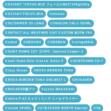
COJYANT "FOCUS-M10 フォーカスM10"200g/250g
COJYANT FOCUS-M10
Coleman
COLTSNIPER SS LONG
CONOLON CNLC-555ML
CONTACT ALL WEATHER SUIT CUSTOM MZFW-794
Cookai
CORDURA
COREMAN
Coringa69UL
COUNT DOWN CD7【#SPC -Spotted Copper-】
Count Down Elite Classic Glass 5’
COUNTDOWN CD-7
Crazy Ocean
CROSS-BORDER TUNA
CROSS-BORDER TUNA GNCB63T L
CRUSADER
CRUSADER激アツ
Crystia WAKASAGI
Cultiva P-43 キャストリング シールドワイヤー
Custom SPOOL
CUTBACKER NORTH Special
CXβ