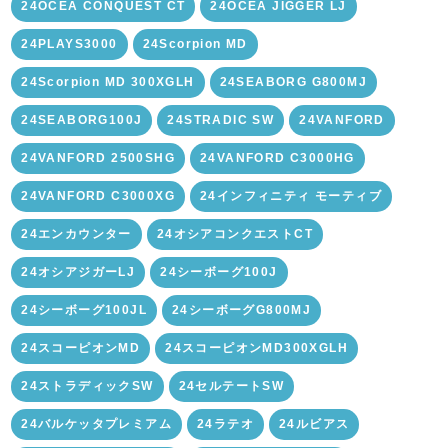
24OCEA CONQUEST CT
24OCEA JIGGER LJ
24PLAYS3000
24Scorpion MD
24Scorpion MD 300XGLH
24SEABORG G800MJ
24SEABORG100J
24STRADIC SW
24VANFORD
24VANFORD 2500SHG
24VANFORD C3000HG
24VANFORD C3000XG
24インフィニティ モーティブ
24エンカウンター
24オシアコンクエストCT
24オシアジガーLJ
24シーボーグ100J
24シーボーグ100JL
24シーボーグG800MJ
24スコーピオンMD
24スコーピオンMD300XGLH
24ストラディックSW
24セルテートSW
24バルケッタプレミアム
24ラテオ
24ルビアス