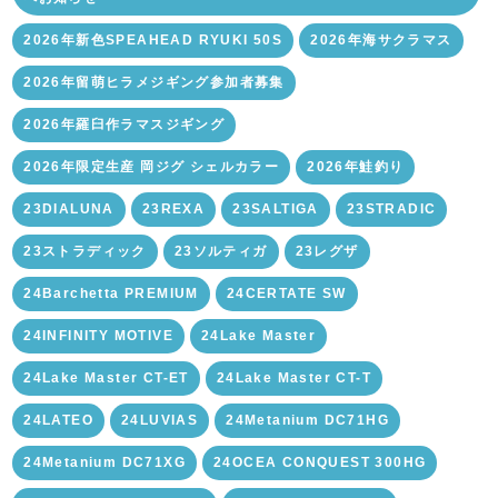
2026年新色SPEAHEAD RYUKI 50S
2026年海サクラマス
2026年留萌ヒラメジギング参加者募集
2026年羅臼作ラマスジギング
2026年限定生産 岡ジグ シェルカラー
2026年鮭釣り
23DIALUNA
23REXA
23SALTIGA
23STRADIC
23ストラディック
23ソルティガ
23レグザ
24Barchetta PREMIUM
24CERTATE SW
24INFINITY MOTIVE
24Lake Master
24Lake Master CT-ET
24Lake Master CT-T
24LATEO
24LUVIAS
24Metanium DC71HG
24Metanium DC71XG
24OCEA CONQUEST 300HG