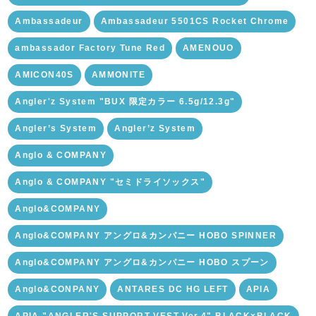
Ambassadeur
Ambassadeur 5501CS Rocket Chrome
ambassador Factory Tune Red
AMENOUO
AMICON40S
AMMONITE
Angler'z System "BUX 限定カラー 6.5g/12.3g"
Angler’s System
Angler’z System
Anglo & COMPANY
Anglo & COMPANY "セミドライソックス"
Anglo&COMPANY
Anglo&COMPANY アングロ&カンパニー HOBO SPINNER
Anglo&COMPANY アングロ&カンパニー HOBO スプーン
Anglo&CONPANY
ANTARES DC HG LEFT
APIA
APIA "ANGLER'S SUPPORT VEST Ver.4" BLACK×BLACK