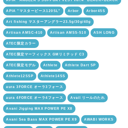
APIA "マスターピース120SL"
Arbor
Arbor45S
Art fishing マスターアングラー23.5g/30g/40g
Artisan AMSC-410
Artisan AMSS-510
ASH LONG
ATEC限定カラー
ATEC限定マーフィックス GMリミテッド C3
ATEC限定モデル
Athlete
Athlete Dart SP
Athlete12SSP
Athlete14SS
aura 3FORCE オーラ3フォース
aura 4FORCE オーラ4フォース
Avail リールのたれ
Avani Jigging MAX POWER PE X8
Avani Sea Bass MAX POWER PE X9
AWABI WORKS