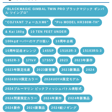
"BLACKMAGIC GIMBAL TWIN PRO ブラックマジック ギンバ
ル ツインプロ"
"COJYANT フォーカスM6"
"Pro MODEL HR380M-TH"
& Kai 160g
10 TEN FEET UNDER
100kgオーバーのマグロ狙い
10周年企画
10周年記念オレンジ
14SSP
15102R-3
15103RS-3
1652R-3
17fsV
17SSV
2023
2023年新作
2023年限定生産
2023新登場
2023新製品
2024
2024BUX限定カラー
2024UOYA限定モデル
2024ブルーマリン ビックフィッシュバトル表彰式
2024問屋限定カラー
2024年新作
2024年新製品
2024新作
2024新製品
2024鮭ジギング