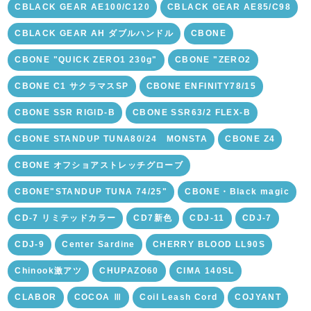
CBLACK GEAR AE100/C120
CBLACK GEAR AE85/C98
CBLACK GEAR AH ダブルハンドル
CBONE
CBONE "QUICK ZERO1 230g"
CBONE "ZERO2
CBONE C1 サクラマスSP
CBONE ENFINITY78/15
CBONE SSR RIGID-B
CBONE SSR63/2 FLEX-B
CBONE STANDUP TUNA80/24 MONSTA
CBONE Z4
CBONE オフショアストレッチグローブ
CBONE"STANDUP TUNA 74/25"
CBONE・Black magic
CD-7 リミテッドカラー
CD7新色
CDJ-11
CDJ-7
CDJ-9
Center Sardine
CHERRY BLOOD LL90S
Chinook激アツ
CHUPAZO60
CIMA 140SL
CLABOR
COCOA Ⅲ
Coil Leash Cord
COJYANT