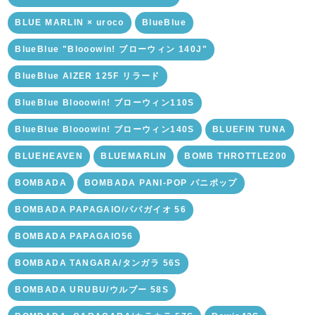
BLUE MARLIN × uroco
BlueBlue
BlueBlue "Blooowin! ブローウィン 140J"
BlueBlue AIZER 125F リラード
BlueBlue Blooowin! ブローウィン110S
BlueBlue Blooowin! ブローウィン140S
BLUEFIN TUNA
BLUEHEAVEN
BLUEMARLIN
BOMB THROTTLE200
BOMBADA
BOMBADA PANI-POP パニポップ
BOMBADA PAPAGAIO/パパガイオ 56
BOMBADA PAPAGAIO56
BOMBADA TANGARA/タンガラ 56S
BOMBADA URUBU/ウルブー 58S