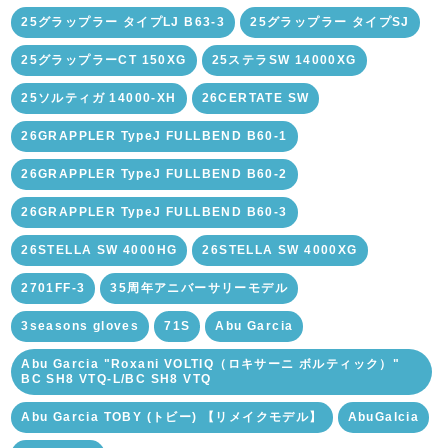
25グラップラー タイプLJ B63-3
25グラップラー タイプSJ
25グラップラーCT 150XG
25ステラSW 14000XG
25ソルティガ 14000-XH
26CERTATE SW
26GRAPPLER TypeJ FULLBEND B60-1
26GRAPPLER TypeJ FULLBEND B60-2
26GRAPPLER TypeJ FULLBEND B60-3
26STELLA SW 4000HG
26STELLA SW 4000XG
2701FF-3
35周年アニバーサリーモデル
3seasons gloves
71S
Abu Garcia
Abu Garcia "Roxani VOLTIQ（ロキサーニ ボルティック）"
BC SH8 VTQ-L/BC SH8 VTQ
Abu Garcia TOBY (トビー) 【リメイクモデル】
AbuGalcia