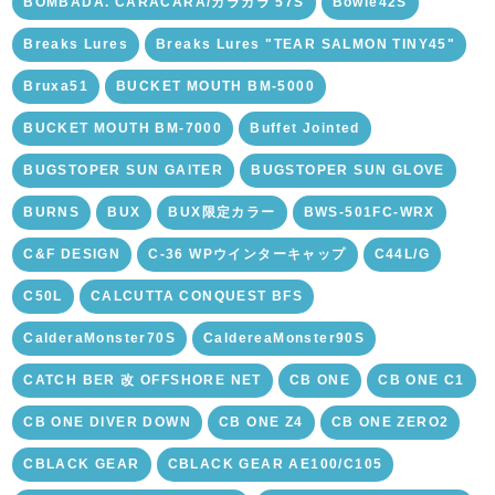
BOMBADA. CARACARA/カラカラ 57S
Bowie42S
Breaks Lures
Breaks Lures "TEAR SALMON TINY45"
Bruxa51
BUCKET MOUTH BM-5000
BUCKET MOUTH BM-7000
Buffet Jointed
BUGSTOPER SUN GAITER
BUGSTOPER SUN GLOVE
BURNS
BUX
BUX限定カラー
BWS-501FC-WRX
C&F DESIGN
C-36 WPウインターキャップ
C44L/G
C50L
CALCUTTA CONQUEST BFS
CalderaMonster70S
CaldereaMonster90S
CATCH BER 改 OFFSHORE NET
CB ONE
CB ONE C1
CB ONE DIVER DOWN
CB ONE Z4
CB ONE ZERO2
CBLACK GEAR
CBLACK GEAR AE100/C105