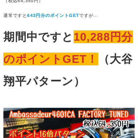
（税込64,350円）
通常ですと
643円分のポイントGET
ですが...
期間中ですと
10,288円分
のポイントGET！
（大谷
翔平パターン）