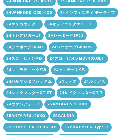
24VANFORD 2500SHG
24VANFORD C3000HG
24VANFORD C3000XG
24インフィニティ モーティブ
24エンカウンター
24オシアコンクエストCT
24オシアジガーLJ
24シーボーグ100J
24シーボーグ100JL
24シーボーグG800MJ
24スコーピオンMD
24スコーピオンMD300XGLH
24ストラディックSW
24セルテートSW
24バルケッタプレミアム
24ラテオ
24ルビアス
24レイクマスターCT-ET
24レイクマスターCT-T
24ヴァンフォード
25ANTARES 100HG
25ANTARES100XG
25CALDIA
25GRAPPLER CT 150XG
25GRAPPLER Type C