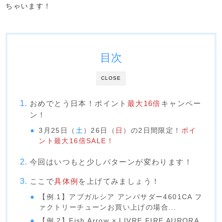
ちゃいます！
目次
CLOSE
おめでとう日本！ポイント
最大16倍
キャンペー
ン！
3月25日（
土
）26日（
日
）の2日間限定！
ポイ
ント最大16倍SALE！
今回はいつもと少しパターンが変わります！
ここで
具体例
を上げてみましょう！
【例.1】アブガルシア アンバサダー4601CA フ
ァクトリーチューンお買い上げの場合...
【例.2】Fish Arrow × LIVRE FIRE AURORA