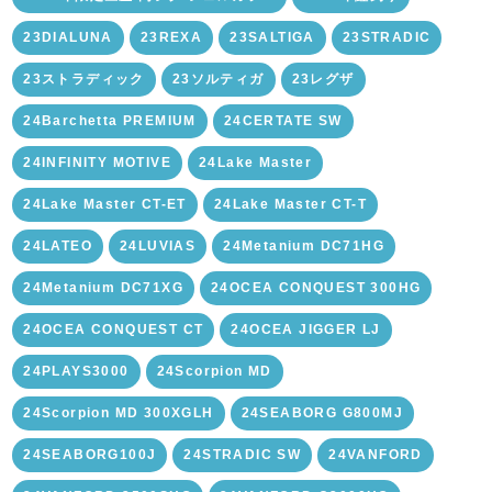
23DIALUNA
23REXA
23SALTIGA
23STRADIC
23ストラディック
23ソルティガ
23レグザ
24Barchetta PREMIUM
24CERTATE SW
24INFINITY MOTIVE
24Lake Master
24Lake Master CT-ET
24Lake Master CT-T
24LATEO
24LUVIAS
24Metanium DC71HG
24Metanium DC71XG
24OCEA CONQUEST 300HG
24OCEA CONQUEST CT
24OCEA JIGGER LJ
24PLAYS3000
24Scorpion MD
24Scorpion MD 300XGLH
24SEABORG G800MJ
24SEABORG100J
24STRADIC SW
24VANFORD