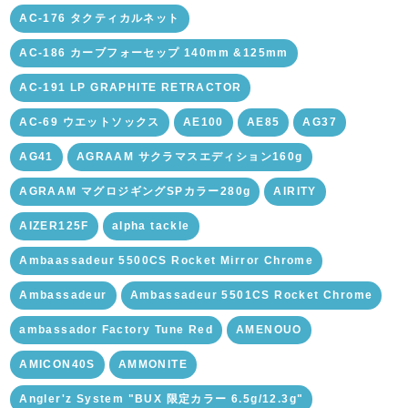
AC-176 タクティカルネット
AC-186 カーブフォーセップ 140mm &125mm
AC-191 LP GRAPHITE RETRACTOR
AC-69 ウエットソックス
AE100
AE85
AG37
AG41
AGRAAM サクラマスエディション160g
AGRAAM マグロジギングSPカラー280g
AIRITY
AIZER125F
alpha tackle
Ambaassadeur 5500CS Rocket Mirror Chrome
Ambassadeur
Ambassadeur 5501CS Rocket Chrome
ambassador Factory Tune Red
AMENOUO
AMICON40S
AMMONITE
Angler'z System "BUX 限定カラー 6.5g/12.3g"