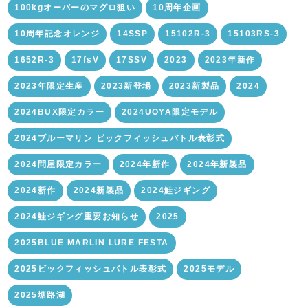
100kgオーバーのマグロ狙い
10周年企画
10周年記念オレンジ
14SSP
15102R-3
15103RS-3
1652R-3
17fsV
17SSV
2023
2023年新作
2023年限定生産
2023新登場
2023新製品
2024
2024BUX限定カラー
2024UOYA限定モデル
2024ブルーマリン ビックフィッシュバトル表彰式
2024問屋限定カラー
2024年新作
2024年新製品
2024新作
2024新製品
2024鮭ジギング
2024鮭ジギング重要お知らせ
2025
2025BLUE MARLIN LURE FESTA
2025ビックフィッシュバトル表彰式
2025モデル
2025塘路湖