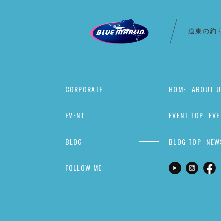
道東の釣
CORPORATE
HOME
ABOUT U
EVENT
EVENT TOP
EVE
BLOG
BLOG TOP
NEW
FOLLOW ME