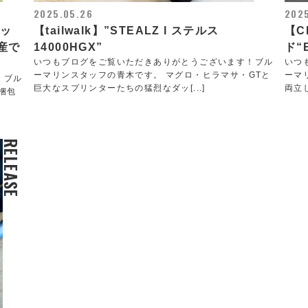
2025.05.26
202
ロッ
【tailwalk】”STEALZ l ステルス
【C
産で
14000HGX”
ド“
いつもブログをご覧いただきありがとうございます！ブル
いつ
ーマリンスタッフの青木です。 マグロ・ヒラマサ・GTと
ーマ
！ブル
巨大なスプリンターたちの猛烈なダッ[...]
両立し
梱包
RELEASE