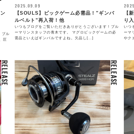
2025.09.09
2025
モン
【SOULS】ビックゲーム必需品！"ギンバ
【
ルベルト"再入荷！他
り
いつもブログをご覧いただきありがとうございます！ブル
いつ
ーマリンスタッフの青木です。 マグロビックゲームの必
ーマ
！ブル
需品といえばギンバルですよね。欠品し[...]
やク
、圧
RELEASE
RELEASE