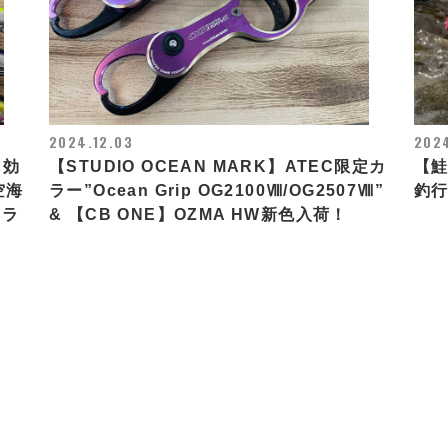
2024.12.03
202
に効
【STUDIO OCEAN MARK】ATEC限定カ
【
空海
ラー”Ocean Grip OG2100Ⅷ/OG2507Ⅷ”
釣
カラ
& 【CB ONE】OZMA HW新色入荷！