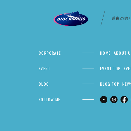
道東の釣
CORPORATE
HOME
ABOUT U
EVENT
EVENT TOP
EVE
BLOG
BLOG TOP
NEW
FOLLOW ME