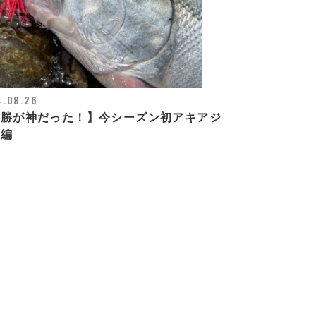
4.08.26
鮭勝が神だった！】今シーズン初アキアジ
行編