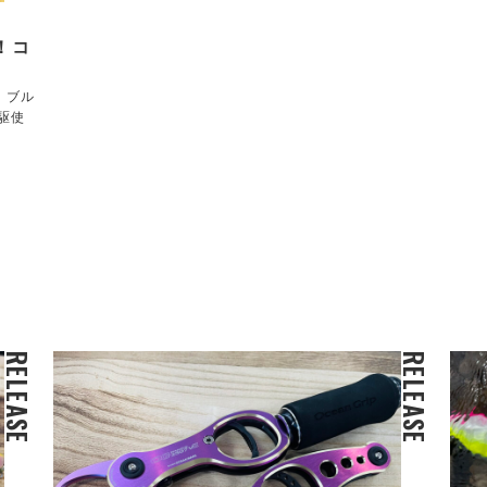
荷！コ
！ブル
駆使
RELEASE
RELEASE