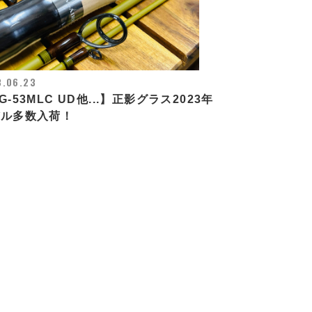
3.06.23
G-53MLC UD他...】正影グラス2023年
デル多数入荷！