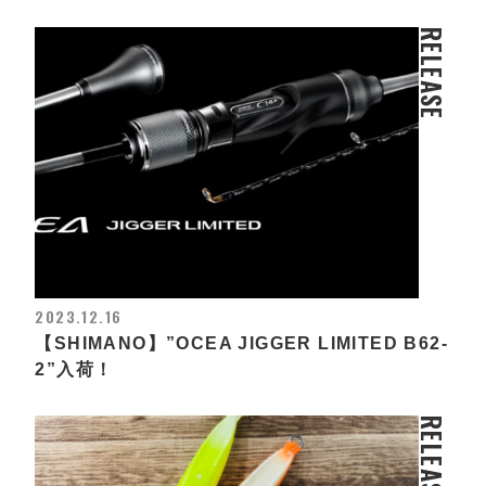
RELEASE
2023.12.16
【SHIMANO】”OCEA JIGGER LIMITED B62-
2”入荷！
RELEASE