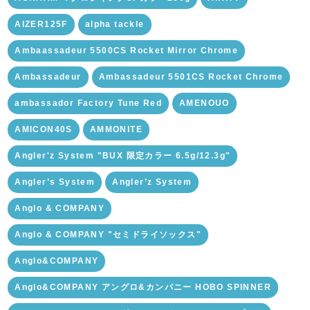
AIZER125F
alpha tackle
Ambaassadeur 5500CS Rocket Mirror Chrome
Ambassadeur
Ambassadeur 5501CS Rocket Chrome
ambassador Factory Tune Red
AMENOUO
AMICON40S
AMMONITE
Angler'z System "BUX 限定カラー 6.5g/12.3g"
Angler’s System
Angler’z System
Anglo & COMPANY
Anglo & COMPANY "セミドライソックス"
Anglo&COMPANY
Anglo&COMPANY アングロ&カンパニー HOBO SPINNER