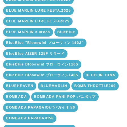
BLUE MARLIN LURE FESTA.2025
BLUE MARLIN LURE FESTA2025
BLUE MARLIN × uroco
BlueBlue
BlueBlue "Blooowin! ブローウィン 140J"
BlueBlue AIZER 125F リラード
BlueBlue Blooowin! ブローウィン110S
BlueBlue Blooowin! ブローウィン140S
BLUEFIN TUNA
BLUEHEAVEN
BLUEMARLIN
BOMB THROTTLE200
BOMBADA
BOMBADA PANI-POP パニポップ
BOMBADA PAPAGAIO/パパガイオ 56
BOMBADA PAPAGAIO56