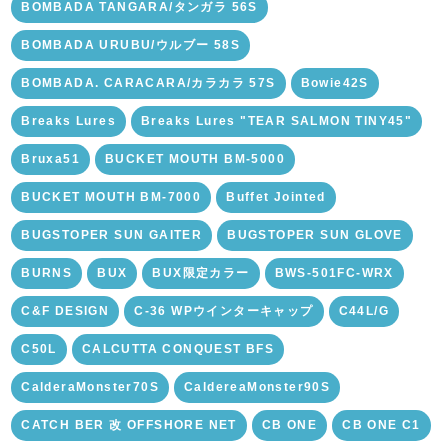
BOMBADA TANGARA/タンガラ 56S
BOMBADA URUBU/ウルブー 58S
BOMBADA. CARACARA/カラカラ 57S
Bowie42S
Breaks Lures
Breaks Lures "TEAR SALMON TINY45"
Bruxa51
BUCKET MOUTH BM-5000
BUCKET MOUTH BM-7000
Buffet Jointed
BUGSTOPER SUN GAITER
BUGSTOPER SUN GLOVE
BURNS
BUX
BUX限定カラー
BWS-501FC-WRX
C&F DESIGN
C-36 WPウインターキャップ
C44L/G
C50L
CALCUTTA CONQUEST BFS
CalderaMonster70S
CaldereaMonster90S
CATCH BER 改 OFFSHORE NET
CB ONE
CB ONE C1