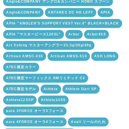
Anglo&COMPANY アングロ&カンパニー HOBO スプーン
Anglo&CONPANY
ANTARES DC HG LEFT
APIA
APIA "ANGLER'S SUPPORT VEST Ver.4" BLACK×BLACK
APIA "マスターピース120SL"
Arbor
Arbor45S
Art fishing マスターアングラー23.5g/30g/40g
Artisan AMSC-410
Artisan AMSS-510
ASH LONG
ATEC限定カラー
ATEC限定マーフィックス GMリミテッド C3
ATEC限定モデル
Athlete
Athlete Dart SP
Athlete12SSP
Athlete14SS
aura 3FORCE オーラ3フォース
aura 4FORCE オーラ4フォース
Avail リールのたれ