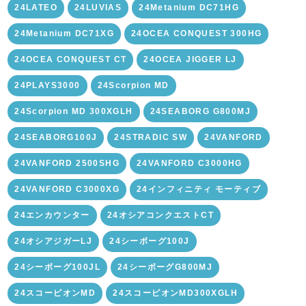
24LATEO
24LUVIAS
24Metanium DC71HG
24Metanium DC71XG
24OCEA CONQUEST 300HG
24OCEA CONQUEST CT
24OCEA JIGGER LJ
24PLAYS3000
24Scorpion MD
24Scorpion MD 300XGLH
24SEABORG G800MJ
24SEABORG100J
24STRADIC SW
24VANFORD
24VANFORD 2500SHG
24VANFORD C3000HG
24VANFORD C3000XG
24インフィニティ モーティブ
24エンカウンター
24オシアコンクエストCT
24オシアジガーLJ
24シーボーグ100J
24シーボーグ100JL
24シーボーグG800MJ
24スコーピオンMD
24スコーピオンMD300XGLH