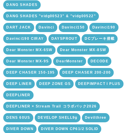
DANG SHADES
DANG SHADES "vidg00523" & "vidg00522"
DART JACK
Davinci
Davinci150
Davinci190
Davinci190 CIRAY
DAYSPROUT
DCブレーキ搭載
Dear Monster MX-6SW
Dear Monster MX-8SW
Dear Monster MX-9S
DearMonster
DECODE
DEEP CHASER 150-195
DEEP CHASER 200-200
DEEP LINER
DEEP ZONE GS
DEEPIMPACT I PLUS
DEEPLINER
DEEPLINER × Stream Trail ⁡コラボバック2026
DENS 60US
DEVELOP SHELL9g
Devilthree
DIVER DOWN
DIVER DOWN CP61/2 SOLID