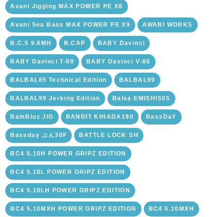
Avani Jigging MAX POWER PE X8
Avani Sea Bass MAX POWER PE X9
AWABI WORKS
B.C.5 9.6MH
B.CAP
BABY Davinci
BABY Davinci T-80
BABY Davinci V-80
BALBAL85 Technical Edition
BALBAL99
BALBAL99 Jerking Edition
Balsa EMISHI50S
BamBluz JIG
BANDIT KIHADA190
BassDaY
Bassday ぶん30F
BATTLE LOCK SH
BC4 5.10H POWER GRIPZ EDITION
BC4 5.10L POWER GRIPZ EDITION
BC4 5.10LH POWER GRIPZ EDITION
BC4 5.10MXH POWER GRIPZ EDITION
BC4 6.10MXH