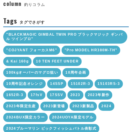
column
釣りコラム
Tags
タグでさがす
"BLACKMAGIC GIMBAL TWIN PRO ブラックマジック ギンバ
ル ツインプロ"
"COJYANT フォーカスM6"
"Pro MODEL HR380M-TH"
& Kai 160g
10 TEN FEET UNDER
100kgオーバーのマグロ狙い
10周年企画
10周年記念オレンジ
14SSP
15102R-3
15103RS-3
1652R-3
17fsV
17SSV
2023
2023年新作
2023年限定生産
2023新登場
2023新製品
2024
2024BUX限定カラー
2024UOYA限定モデル
2024ブルーマリン ビックフィッシュバトル表彰式