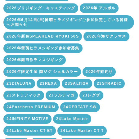
2026ブリジギング・キャスティング
2026年 アルボル
2026年6月14日(日)留萌ヒラメジギングご参加決定している皆様
へお知らせ
2026年新色SPEAHEAD RYUKI 50S
2026年海サクラマス
2026年留萌ヒラメジギング参加者募集
2026年羅臼作ラマスジギング
2026年限定生産 岡ジグ シェルカラー
2026年鮭釣り
23DIALUNA
23REXA
23SALTIGA
23STRADIC
23ストラディック
23ソルティガ
23レグザ
24Barchetta PREMIUM
24CERTATE SW
24INFINITY MOTIVE
24Lake Master
24Lake Master CT-ET
24Lake Master CT-T