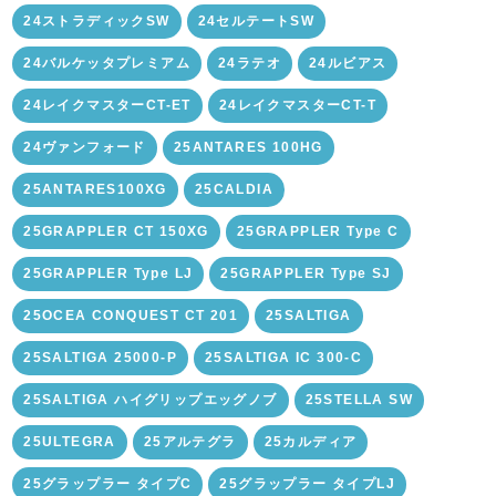
24ストラディックSW
24セルテートSW
24バルケッタプレミアム
24ラテオ
24ルビアス
24レイクマスターCT-ET
24レイクマスターCT-T
24ヴァンフォード
25ANTARES 100HG
25ANTARES100XG
25CALDIA
25GRAPPLER CT 150XG
25GRAPPLER Type C
25GRAPPLER Type LJ
25GRAPPLER Type SJ
25OCEA CONQUEST CT 201
25SALTIGA
25SALTIGA 25000-P
25SALTIGA IC 300-C
25SALTIGA ハイグリップエッグノブ
25STELLA SW
25ULTEGRA
25アルテグラ
25カルディア
25グラップラー タイプC
25グラップラー タイプLJ