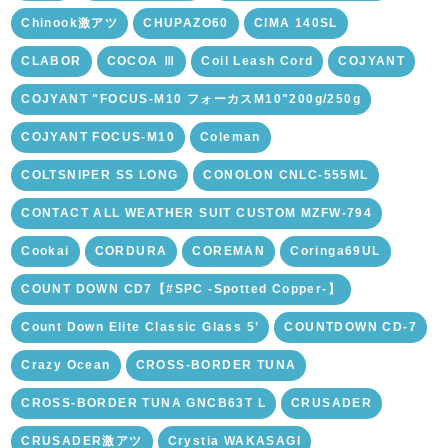
Chinook激アツ
CHUPAZO60
CIMA 140SL
CLABOR
COCOA Ⅲ
Coil Leash Cord
COJYANT
COJYANT "FOCUS-M10 フォーカスM10"200g/250g
COJYANT FOCUS-M10
Coleman
COLTSNIPER SS LONG
CONOLON CNLC-555ML
CONTACT ALL WEATHER SUIT CUSTOM MZFW-794
Cookai
CORDURA
COREMAN
Coringa69UL
COUNT DOWN CD7【#SPC -Spotted Copper-】
Count Down Elite Classic Glass 5’
COUNTDOWN CD-7
Crazy Ocean
CROSS-BORDER TUNA
CROSS-BORDER TUNA GNCB63T L
CRUSADER
CRUSADER激アツ
Crystia WAKASAGI