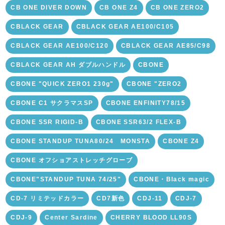
CB ONE DIVER DOWN
CB ONE Z4
CB ONE ZERO2
CBLACK GEAR
CBLACK GEAR AE100/C105
CBLACK GEAR AE100/C120
CBLACK GEAR AE85/C98
CBLACK GEAR AH ダブルハンドル
CBONE
CBONE "QUICK ZERO1 230g"
CBONE "ZERO2
CBONE C1 サクラマスSP
CBONE ENFINITY78/15
CBONE SSR RIGID-B
CBONE SSR63/2 FLEX-B
CBONE STANDUP TUNA80/24 MONSTA
CBONE Z4
CBONE オフショアストレッチグローブ
CBONE"STANDUP TUNA 74/25"
CBONE・Black magic
CD-7 リミテッドカラー
CD7新色
CDJ-11
CDJ-7
CDJ-9
Center Sardine
CHERRY BLOOD LL90S