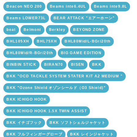
Beacon NEO 200
Beams inte6.4UL
Beams inte9.8L
Beams LOWER73L
BEAR ATTACK "エアーホーン"
beat
Belmont
Berkley
BEYOND ZONE
BHL105XH
BHL75XH
BHL80Mid/L-BGr/20th
BHL80Mid/R-BGr/20th
BIG GAME EDITION
BINBIN STICK
BIRAN70
BISEN
BKK
BKK "OCD TACKLE SYSTEM STATER KIT A2 MEDIUM "
BKK "Ozone Shield オゾンシールド（O3 Shield)"
BKK ICHIGO HOOK
BKK ICHIGO HOOK 1.5X TWIN ASSIST
BKK イチゴフック
BKK ソフトシェルジャケット
BKK フルフィンガーグローブ
BKK レインジャケット