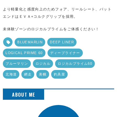
より軽量化と感度向上のためフォア、リールシート、バット
エンドはＥＶＡ+コルクグリップを採用。
未体験ゾーンのロジカルプライムをご体感ください！
BLUEMARLIN
DEEP LINER
LOGICAL PRIME 60
ディープライナー
ブルーマリン
ロジカル
ロジカルプライム60
北海道
網走
美幌
釣具屋