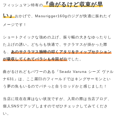
『曲がるけど収束が早
フィッシュマン特有の
い』
おかげで、Masurigger160gのジグが快適に振れたイ
メージです！
ショートクイックな強めの上げ、振り幅の大きなゆったりし
た上げの誘い。どちらも快適で、サクラマスが掛かった際
も、
あのサクラマス独特の叩くアタリをティップセクション
が吸収してくれてバラシも今回ゼロ
でした。
曲がるけれどもパワーのある『Seadz Varuna シーズ ヴァル
ナ631』は、ここ羅臼のフィールドではキングサーモンとい
う夢の魚もいるのでバチっと合うロッドかと感じました！
当店に現在在庫はない状況ですが、入荷の際は当店ブログ、
個人SNSでアップしますのでぜひチェックしてみてくださ
い。