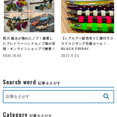
西川 健太が惚れたノブ！厳選し
【レアルアー販売有り】羅臼サク
たプレトリーハンドルノブ達が店
ラマスジギング応援セール！-
頭・オンラインショップで解禁！
BLACK FRIDAY-
2025.10.05
2023.11.23
Search word
記事をさがす
Category
記事をさがす