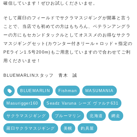
確信しています！ぜひお試しくださいませ。
そして羅臼のフィールドでサクラマスジギングが開幕と言う
ことで、当店でも初めての方はもちろん、ベテランアングラ
ーの方にもセカンドタックルとしてオススメのお得なサクラ
マスジギングセット(カウンター付きリール＋ロッド＋指定の
PEライン1.5号200m)もご用意していますので合わせてご利
用くださいませ！
BLUEMARLINスタッフ 青木 誠
BLUEMARLIN
Fishman
MASUMANIA
Masurigger160
Seadz Varuna シーズ ヴァルナ631
サクラマスジギング
ブルーマリン
北海道
網走
羅臼サクラマスジギング
美幌
釣具屋