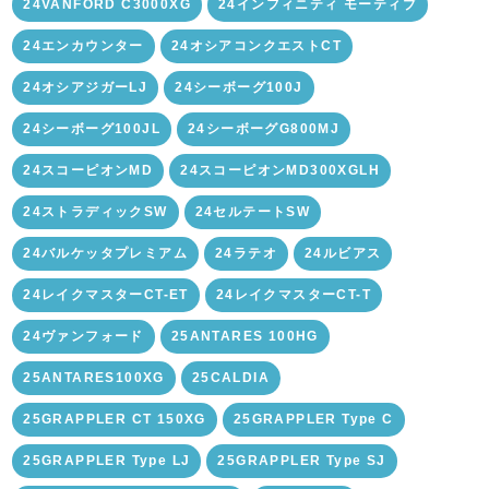
24VANFORD C3000XG
24インフィニティ モーティブ
24エンカウンター
24オシアコンクエストCT
24オシアジガーLJ
24シーボーグ100J
24シーボーグ100JL
24シーボーグG800MJ
24スコーピオンMD
24スコーピオンMD300XGLH
24ストラディックSW
24セルテートSW
24バルケッタプレミアム
24ラテオ
24ルビアス
24レイクマスターCT-ET
24レイクマスターCT-T
24ヴァンフォード
25ANTARES 100HG
25ANTARES100XG
25CALDIA
25GRAPPLER CT 150XG
25GRAPPLER Type C
25GRAPPLER Type LJ
25GRAPPLER Type SJ