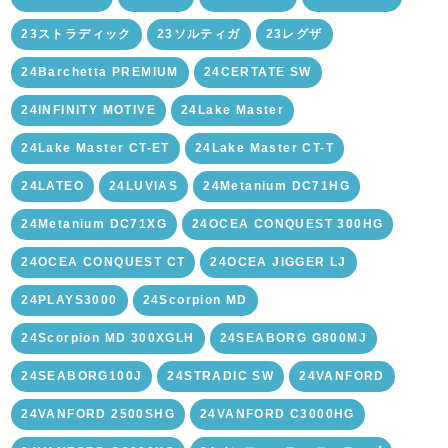
23ストラディック
23ソルティガ
23レグザ
24Barchetta PREMIUM
24CERTATE SW
24INFINITY MOTIVE
24Lake Master
24Lake Master CT-ET
24Lake Master CT-T
24LATEO
24LUVIAS
24Metanium DC71HG
24Metanium DC71XG
24OCEA CONQUEST 300HG
24OCEA CONQUEST CT
24OCEA JIGGER LJ
24PLAYS3000
24Scorpion MD
24Scorpion MD 300XGLH
24SEABORG G800MJ
24SEABORG100J
24STRADIC SW
24VANFORD
24VANFORD 2500SHG
24VANFORD C3000HG