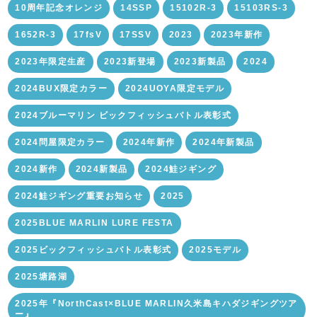
10周年記念オレンジ
14SSP
15102R-3
15103RS-3
1652R-3
17fsV
17SSV
2023
2023年新作
2023年限定生産
2023新登場
2023新製品
2024
2024BUX限定カラー
2024UOYA限定モデル
2024ブルーマリン ビックフィッシュバトル表彰式
2024問屋限定カラー
2024年新作
2024年新製品
2024新作
2024新製品
2024鮭ジギング
2024鮭ジギング重要お知らせ
2025
2025BLUE MARLIN LURE FESTA
2025ビックフィッシュバトル表彰式
2025モデル
2025塘路湖
2025年『NorthCast×BLUE MARLIN久米島キハダジギングツア
ー』