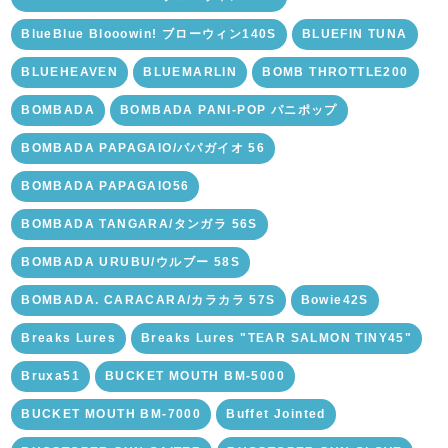
BlueBlue Blooowin! ブローウィン140S
BLUEFIN TUNA
BLUEHEAVEN
BLUEMARLIN
BOMB THROTTLE200
BOMBADA
BOMBADA PANI-POP パニポップ
BOMBADA PAPAGAIO/パパガイオ 56
BOMBADA PAPAGAIO56
BOMBADA TANGARA/タンガラ 56S
BOMBADA URUBU/ウルブー 58S
BOMBADA. CARACARA/カラカラ 57S
Bowie42S
Breaks Lures
Breaks Lures "TEAR SALMON TINY45"
Bruxa51
BUCKET MOUTH BM-5000
BUCKET MOUTH BM-7000
Buffet Jointed