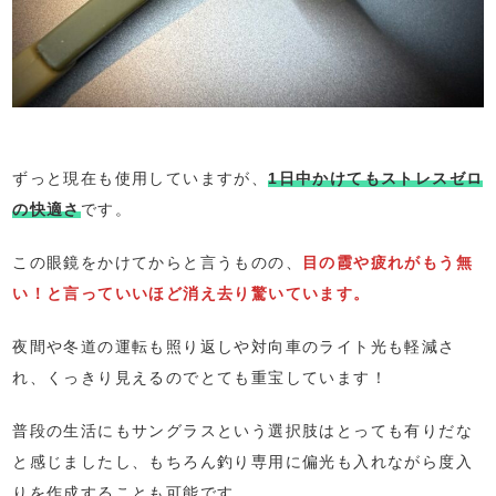
ずっと現在も使用していますが、
1日中かけてもストレスゼロ
の快適さ
です。
この眼鏡をかけてからと言うものの、
目の霞や疲れがもう無
い！と言っていいほど消え去り驚いています。
夜間や冬道の運転も照り返しや対向車のライト光も軽減さ
れ、くっきり見えるのでとても重宝しています！
普段の生活にもサングラスという選択肢はとっても有りだな
と感じましたし、もちろん釣り専用に偏光も入れながら度入
りを作成することも可能です。