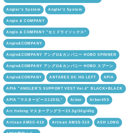
Angler’s System
Angler’z System
Anglo & COMPANY
Anglo & COMPANY "セミドライソックス"
Anglo&COMPANY
Anglo&COMPANY アングロ&カンパニー HOBO SPINNER
Anglo&COMPANY アングロ&カンパニー HOBO スプーン
Anglo&CONPANY
ANTARES DC HG LEFT
APIA
APIA "ANGLER'S SUPPORT VEST Ver.4" BLACK×BLACK
APIA "マスターピース120SL"
Arbor
Arbor45S
Art fishing マスターアングラー23.5g/30g/40g
Artisan AMSC-410
Artisan AMSS-510
ASH LONG