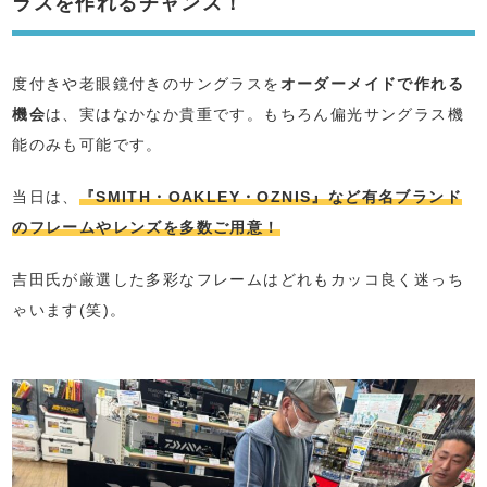
ラスを作れるチャンス！
度付きや老眼鏡付きのサングラスを
オーダーメイドで作れる
機会
は、実はなかなか貴重です。もちろん偏光サングラス機
能のみも可能です。
当日は、
『SMITH・OAKLEY・OZNIS』など有名ブランド
のフレームやレンズを多数ご用意！
吉田氏が厳選した多彩なフレームはどれもカッコ良く迷っち
ゃいます(笑)。