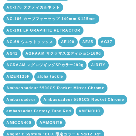
AC-176 タクティカルネット
AC-186 カーブフォーセップ 140mm &125mm
AC-191 LP GRAPHITE RETRACTOR
AC-69 ウエットソックス
AE100
AE85
AG37
AG41
AGRAAM サクラマスエディション160g
AGRAAM マグロジギングSPカラー280g
AIRITY
AIZER125F
alpha tackle
Ambaassadeur 5500CS Rocket Mirror Chrome
Ambassadeur
Ambassadeur 5501CS Rocket Chrome
ambassador Factory Tune Red
AMENOUO
AMICON40S
AMMONITE
Angler'z System "BUX 限定カラー 6.5g/12.3g"