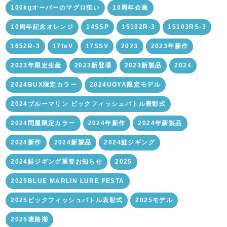
100kgオーバーのマグロ狙い
10周年企画
10周年記念オレンジ
14SSP
15102R-3
15103RS-3
1652R-3
17fsV
17SSV
2023
2023年新作
2023年限定生産
2023新登場
2023新製品
2024
2024BUX限定カラー
2024UOYA限定モデル
2024ブルーマリン ビックフィッシュバトル表彰式
2024問屋限定カラー
2024年新作
2024年新製品
2024新作
2024新製品
2024鮭ジギング
2024鮭ジギング重要お知らせ
2025
2025BLUE MARLIN LURE FESTA
2025ビックフィッシュバトル表彰式
2025モデル
2025塘路湖