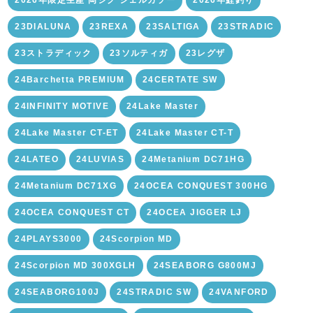
2026年限定生産 岡ジグ シェルカラー
2026年鮭釣り
23DIALUNA
23REXA
23SALTIGA
23STRADIC
23ストラディック
23ソルティガ
23レグザ
24Barchetta PREMIUM
24CERTATE SW
24INFINITY MOTIVE
24Lake Master
24Lake Master CT-ET
24Lake Master CT-T
24LATEO
24LUVIAS
24Metanium DC71HG
24Metanium DC71XG
24OCEA CONQUEST 300HG
24OCEA CONQUEST CT
24OCEA JIGGER LJ
24PLAYS3000
24Scorpion MD
24Scorpion MD 300XGLH
24SEABORG G800MJ
24SEABORG100J
24STRADIC SW
24VANFORD