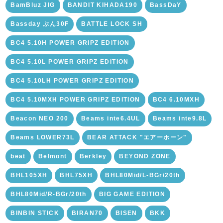
BamBluz JIG
BANDIT KIHADA190
BassDaY
Bassday ぶん30F
BATTLE LOCK SH
BC4 5.10H POWER GRIPZ EDITION
BC4 5.10L POWER GRIPZ EDITION
BC4 5.10LH POWER GRIPZ EDITION
BC4 5.10MXH POWER GRIPZ EDITION
BC4 6.10MXH
Beacon NEO 200
Beams inte6.4UL
Beams inte9.8L
Beams LOWER73L
BEAR ATTACK "エアーホーン"
beat
Belmont
Berkley
BEYOND ZONE
BHL105XH
BHL75XH
BHL80Mid/L-BGr/20th
BHL80Mid/R-BGr/20th
BIG GAME EDITION
BINBIN STICK
BIRAN70
BISEN
BKK