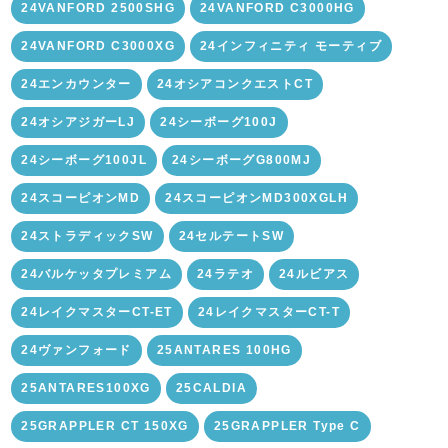
24VANFORD 2500SHG
24VANFORD C3000HG
24VANFORD C3000XG
24インフィニティ モーティブ
24エンカウンター
24オシアコンクエストCT
24オシアジガーLJ
24シーボーグ100J
24シーボーグ100JL
24シーボーグG800MJ
24スコーピオンMD
24スコーピオンMD300XGLH
24ストラディックSW
24セルテートSW
24バルケッタプレミアム
24ラテオ
24ルビアス
24レイクマスターCT-ET
24レイクマスターCT-T
24ヴァンフォード
25ANTARES 100HG
25ANTARES100XG
25CALDIA
25GRAPPLER CT 150XG
25GRAPPLER Type C