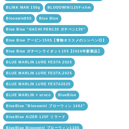
BLINK MAN 150g
BLOOOWIN!125F-slim
Blooowin80S
Blue Blue
Blue Blue "GACHI PEN130 ガチペン130"
Blue Blue アービン150S【青物オススメのシンペン◎】
Blue Blue ガチペンライオット155【2026年新製品】
BLUE MARLIN LURE FESTA 2025
BLUE MARLIN LURE FESTA.2025
BLUE MARLIN LURE FESTA2025
BLUE MARLIN × uroco
BlueBlue
BlueBlue "Blooowin! ブローウィン 140J"
BlueBlue AIZER 125F リラード
BlueBlue Blooowin! ブローウィン110S