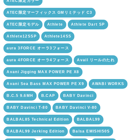
ATEC限定カラー
ATEC限定マーフィックス GMリミテッド C3
ATEC限定モデル
Athlete
Athlete Dart SP
Athlete12SSP
Athlete14SS
aura 3FORCE オーラ3フォース
aura 4FORCE オーラ4フォース
Avail リールのたれ
Avani Jigging MAX POWER PE X8
Avani Sea Bass MAX POWER PE X9
AWABI WORKS
B.C.5 9.6MH
B.CAP
BABY Davinci
BABY Davinci T-80
BABY Davinci V-80
BALBAL85 Technical Edition
BALBAL99
BALBAL99 Jerking Edition
Balsa EMISHI50S