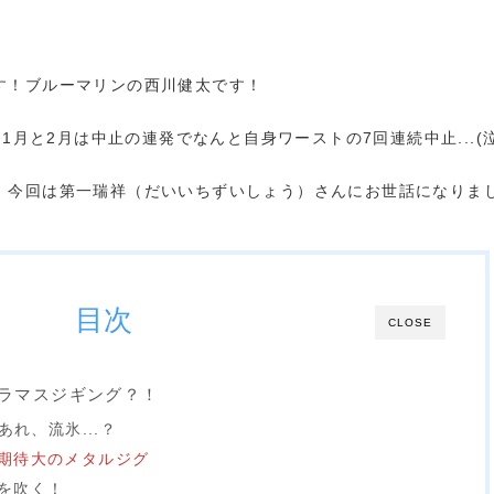
す！ブルーマリンの西川健太です！
1月と2月は中止の連発でなんと自身ワーストの7回連続中止...(泣
！今回は第一瑞祥（だいいちずいしょう）さんにお世話になりま
目次
CLOSE
クラマスジギング？！
あれ、流氷...？
期待大のメタルジグ
を吹く！