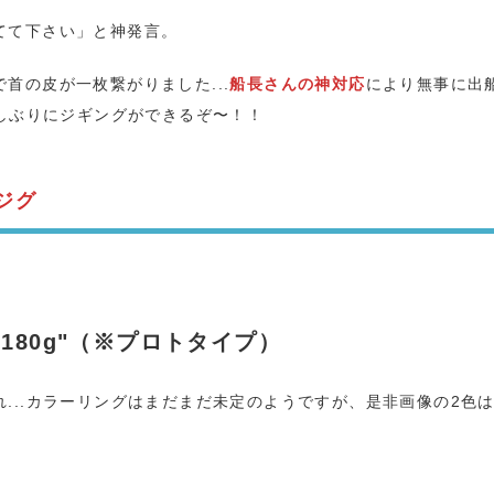
てて下さい」と神発言。
首の皮が一枚繋がりました...
船長さんの神対応
により無事に出
久しぶりにジギングができるぞ〜！！
ジグ
180g"（※プロトタイプ）
...カラーリングはまだまだ未定のようですが、是非画像の2色