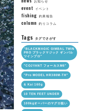
news
お知らせ
event
イベント
fishing
釣果報告
column
釣りコラム
Tags
タグでさがす
"BLACKMAGIC GIMBAL TWIN
PRO ブラックマジック ギンバル
ツインプロ"
"COJYANT フォーカスM6"
"Pro MODEL HR380M-TH"
& Kai 160g
10 TEN FEET UNDER
100kgオーバーのマグロ狙い