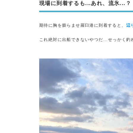
現場に到着するも...あれ、流氷...？
期待に胸を膨らませ羅臼港に到着すると、
辺
これ絶対に出船できないやつだ...せっかく釣れ