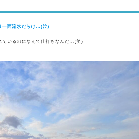
り一面流氷だらけ...(泣)
ているのになんて仕打ちなんだ...(笑)