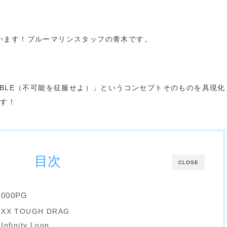
います！ブルーマリンスタッフの青木です。
OSSIBLE（不可能を征服せよ）」というコンセプトそのものを具現
です！
目次
CLOSE
0000PG
X TOUGH DRAG
inity Loop