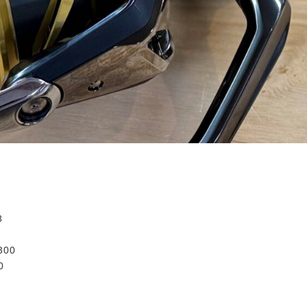
8
300
0