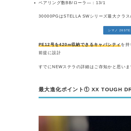
ベアリング数BB/ローラ―：13/1
30000PGはSTELLA SWシリーズ最大ク
シマノ 26ST
PE12号を420m収納できるキャパシティ
を持
前提に設計
すでにNEWステラの詳細はご存知かと思い
最大進化ポイント① XX TOUGH D