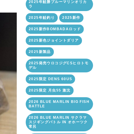
2025年鮭勝ブルーマリンオリカ
ラ
2025年鮭釣り
2025新作
2025新作BOMBADAロッド
2025新色ジョイントダリア
2025新製品
2025発売ウロコジグCSヒロトモ
デル
2025限定 DENS 60US
2025限定 月虫55 激沈
2026 BLUE MARLIN BIG FISH
BATTLE
2026 BLUE MARLIN サクラマ
スジギングバトル IN オホーツク
常呂