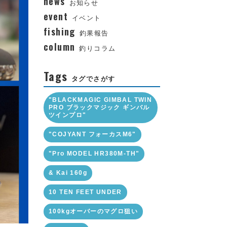
news
お知らせ
event
イベント
fishing
釣果報告
column
釣りコラム
Tags
タグでさがす
"BLACKMAGIC GIMBAL TWIN
PRO ブラックマジック ギンバル
ツインプロ"
"COJYANT フォーカスM6"
"Pro MODEL HR380M-TH"
& Kai 160g
10 TEN FEET UNDER
100kgオーバーのマグロ狙い