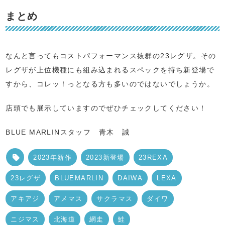
まとめ
なんと言ってもコストパフォーマンス抜群の23レグザ。その
レグザが上位機種にも組み込まれるスペックを持ち新登場で
すから、コレッ！っとなる方も多いのではないでしょうか。
店頭でも展示していますのでぜひチェックしてください！
BLUE MARLINスタッフ 青木 誠
2023年新作
2023新登場
23REXA
23レグザ
BLUEMARLIN
DAIWA
LEXA
アキアジ
アメマス
サクラマス
ダイワ
ニジマス
北海道
網走
鮭