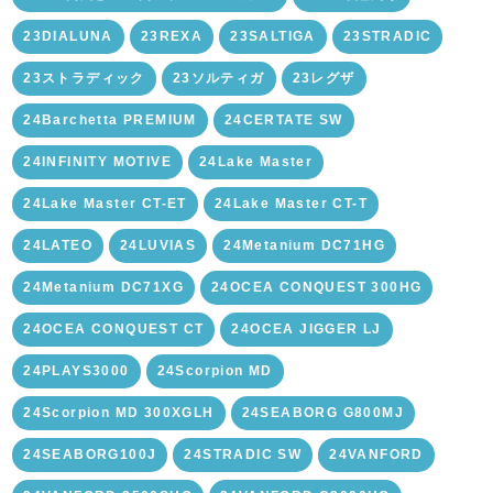
23DIALUNA
23REXA
23SALTIGA
23STRADIC
23ストラディック
23ソルティガ
23レグザ
24Barchetta PREMIUM
24CERTATE SW
24INFINITY MOTIVE
24Lake Master
24Lake Master CT-ET
24Lake Master CT-T
24LATEO
24LUVIAS
24Metanium DC71HG
24Metanium DC71XG
24OCEA CONQUEST 300HG
24OCEA CONQUEST CT
24OCEA JIGGER LJ
24PLAYS3000
24Scorpion MD
24Scorpion MD 300XGLH
24SEABORG G800MJ
24SEABORG100J
24STRADIC SW
24VANFORD