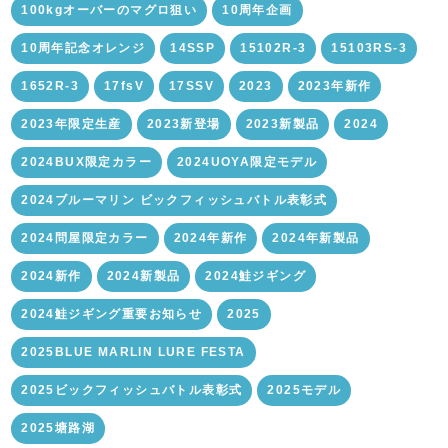
100kgオーバーのマグロ狙い
10周年企画
10周年記念オレンジ
14SSP
15102R-3
15103RS-3
1652R-3
17fsV
17SSV
2023
2023年新作
2023年限定生産
2023新登場
2023新製品
2024
2024BUX限定カラー
2024UOYA限定モデル
2024ブルーマリン ビックフィッシュバトル表彰式
2024問屋限定カラー
2024年新作
2024年新製品
2024新作
2024新製品
2024鮭ジギング
2024鮭ジギング重要お知らせ
2025
2025BLUE MARLIN LURE FESTA
2025ビックフィッシュバトル表彰式
2025モデル
2025塘路湖