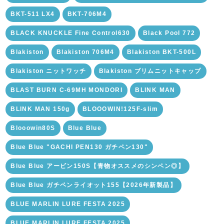
BKT-511 LX4
BKT-706M4
BLACK KNUCKLE Fine Control630
Black Pool 772
Blakiston
Blakiston 706M4
Blakiston BKT-500L
Blakiston ニットワッチ
Blakiston ブリムニットキャップ
BLAST BURN C-69MH MONDORI
BLINK MAN
BLINK MAN 150g
BLOOOWIN!125F-slim
Blooowin80S
Blue Blue
Blue Blue "GACHI PEN130 ガチペン130"
Blue Blue アービン150S【青物オススメのシンペン◎】
Blue Blue ガチペンライオット155【2026年新製品】
BLUE MARLIN LURE FESTA 2025
BLUE MARLIN LURE FESTA.2025