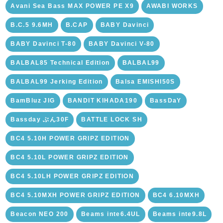
Avani Sea Bass MAX POWER PE X9
AWABI WORKS
B.C.5 9.6MH
B.CAP
BABY Davinci
BABY Davinci T-80
BABY Davinci V-80
BALBAL85 Technical Edition
BALBAL99
BALBAL99 Jerking Edition
Balsa EMISHI50S
BamBluz JIG
BANDIT KIHADA190
BassDaY
Bassday ぶん30F
BATTLE LOCK SH
BC4 5.10H POWER GRIPZ EDITION
BC4 5.10L POWER GRIPZ EDITION
BC4 5.10LH POWER GRIPZ EDITION
BC4 5.10MXH POWER GRIPZ EDITION
BC4 6.10MXH
Beacon NEO 200
Beams inte6.4UL
Beams inte9.8L