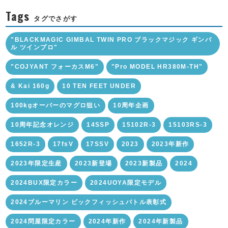
Tags
タグでさがす
"BLACKMAGIC GIMBAL TWIN PRO ブラックマジック ギンバ
ル ツインプロ"
"COJYANT フォーカスM6"
"Pro MODEL HR380M-TH"
& Kai 160g
10 TEN FEET UNDER
100kgオーバーのマグロ狙い
10周年企画
10周年記念オレンジ
14SSP
15102R-3
15103RS-3
1652R-3
17fsV
17SSV
2023
2023年新作
2023年限定生産
2023新登場
2023新製品
2024
2024BUX限定カラー
2024UOYA限定モデル
2024ブルーマリン ビックフィッシュバトル表彰式
2024問屋限定カラー
2024年新作
2024年新製品