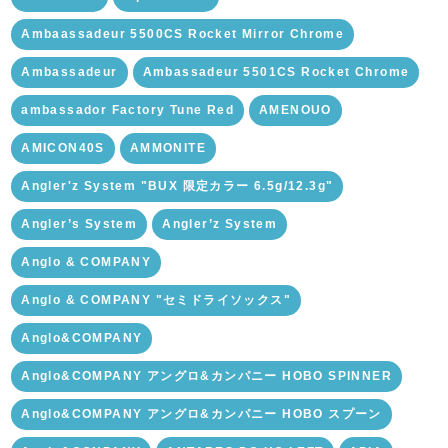
Ambaassadeur 5500CS Rocket Mirror Chrome
Ambassadeur
Ambassadeur 5501CS Rocket Chrome
ambassador Factory Tune Red
AMENOUO
AMICON40S
AMMONITE
Angler'z System "BUX 限定カラー 6.5g/12.3g"
Angler’s System
Angler’z System
Anglo & COMPANY
Anglo & COMPANY "セミドライソックス"
Anglo&COMPANY
Anglo&COMPANY アングロ&カンパニー HOBO SPINNER
Anglo&COMPANY アングロ&カンパニー HOBO スプーン