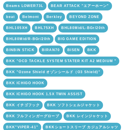
Beams LOWER73L
BEAR ATTACK "エアーホーン"
beat
Belmont
Berkley
BEYOND ZONE
BHL105XH
BHL75XH
BHL80Mid/L-BGr/20th
BHL80Mid/R-BGr/20th
BIG GAME EDITION
BINBIN STICK
BIRAN70
BISEN
BKK
BKK "OCD TACKLE SYSTEM STATER KIT A2 MEDIUM "
BKK "Ozone Shield オゾンシールド（O3 Shield)"
BKK ICHIGO HOOK
BKK ICHIGO HOOK 1.5X TWIN ASSIST
BKK イチゴフック
BKK ソフトシェルジャケット
BKK フルフィンガーグローブ
BKK レインジャケット
BKK"VIPER-41"
BKKショートスリーブ カジュアルシャツ