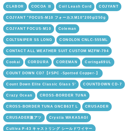
CLABOR
COCOA Ⅲ
Coil Leash Cord
COJYANT
COJYANT "FOCUS-M10 フォーカスM10"200g/250g
COJYANT FOCUS-M10
Coleman
COLTSNIPER SS LONG
CONOLON CNLC-555ML
CONTACT ALL WEATHER SUIT CUSTOM MZFW-794
Cookai
CORDURA
COREMAN
Coringa69UL
COUNT DOWN CD7【#SPC -Spotted Copper-】
Count Down Elite Classic Glass 5’
COUNTDOWN CD-7
Crazy Ocean
CROSS-BORDER TUNA
CROSS-BORDER TUNA GNCB63T L
CRUSADER
CRUSADER激アツ
Crystia WAKASAGI
Cultiva P-43 キャストリング シールドワイヤー