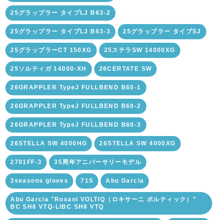
25グラップラー タイプLJ B63-2
25グラップラー タイプLJ B63-3
25グラップラー タイプSJ
25グラップラーCT 150XG
25ステラSW 14000XG
25ソルティガ 14000-XH
26CERTATE SW
26GRAPPLER TypeJ FULLBEND B60-1
26GRAPPLER TypeJ FULLBEND B60-2
26GRAPPLER TypeJ FULLBEND B60-3
26STELLA SW 4000HG
26STELLA SW 4000XG
2701FF-3
35周年アニバーサリーモデル
3seasons gloves
71S
Abu Garcia
Abu Garcia "Roxani VOLTIQ（ロキサーニ ボルティック）"
BC SH8 VTQ-L/BC SH8 VTQ