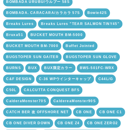
BOMBADA URUBU/ウルブー 58S
BOMBADA. CARACARA/カラカラ 57S
Bowie42S
Breaks Lures
Breaks Lures "TEAR SALMON TINY45"
Bruxa51
BUCKET MOUTH BM-5000
BUCKET MOUTH BM-7000
Buffet Jointed
BUGSTOPER SUN GAITER
BUGSTOPER SUN GLOVE
BURNS
BUX
BUX限定カラー
BWS-501FC-WRX
C&F DESIGN
C-36 WPウインターキャップ
C44L/G
C50L
CALCUTTA CONQUEST BFS
CalderaMonster70S
CaldereaMonster90S
CATCH BER 改 OFFSHORE NET
CB ONE
CB ONE C1
CB ONE DIVER DOWN
CB ONE Z4
CB ONE ZERO2