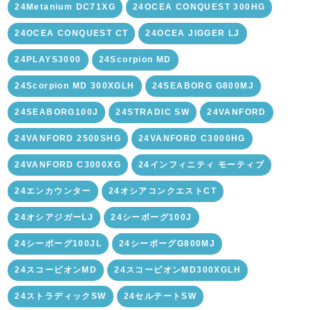
24Metanium DC71XG
24OCEA CONQUEST 300HG
24OCEA CONQUEST CT
24OCEA JIGGER LJ
24PLAYS3000
24Scorpion MD
24Scorpion MD 300XGLH
24SEABORG G800MJ
24SEABORG100J
24STRADIC SW
24VANFORD
24VANFORD 2500SHG
24VANFORD C3000HG
24VANFORD C3000XG
24インフィニティ モーティブ
24エンカウンター
24オシアコンクエストCT
24オシアジガーLJ
24シーボーグ100J
24シーボーグ100JL
24シーボーグG800MJ
24スコーピオンMD
24スコーピオンMD300XGLH
24ストラディックSW
24セルテートSW