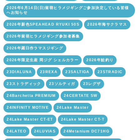
2026年6月14日(日)留萌ヒラメジギングご参加決定している皆様
へお知らせ
2026年新色SPEAHEAD RYUKI 50S
2026年海サクラマス
2026年留萌ヒラメジギング参加者募集
2026年羅臼作ラマスジギング
2026年限定生産 岡ジグ シェルカラー
2026年鮭釣り
23DIALUNA
23REXA
23SALTIGA
23STRADIC
23ストラディック
23ソルティガ
23レグザ
24Barchetta PREMIUM
24CERTATE SW
24INFINITY MOTIVE
24Lake Master
24Lake Master CT-ET
24Lake Master CT-T
24LATEO
24LUVIAS
24Metanium DC71HG