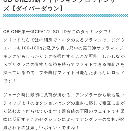
ズ【ダイバーダウン】
CB ONE第一弾CP61/2-SOLIDがこのタイミングで！
ソリッドならではの細身でトルクのあるブランクは、ジグウ
エイトも100-180gと激アツ真っ只中の羅臼沖サクラマスジ
ギングでもしっかりジグを操作することが可能！しかしなが
らブリクラスの青物も余裕を持ってファイトできる強靭さを
持っているので、ブチ曲げファイト可能なたまらないロッド
です！
ジャーク時に最初に負荷が掛かる、アングラーから最も遠い
ティップよりのセクションはジグの重さに応じて素直に曲が
り込むよう作られています！適合値の下限のウェイトでも柔
軟に反応するこのセクションによってアングラーの負担が軽
減されるのは嬉しいポイントですね！