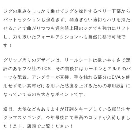
ジグの重みをしっかり乗せてジグを操作するベリー下部から
バットセクションも強過ぎず、弱過ぎない適切なハリを持た
せることで曲がりつつも適合値上限のジグでも強力にリフト
し、力を抜いたフォールアクションへも自然に移行可能で
す！
グリップ周りのデザインは、リールシートは扱いやすさで定
評のあるフジ社のTCS、その前後にはカーボンとアルミのパ
ーツを配置。アングラーが直接、手を触れる部分にEVAを使
用せず硬い素材だけを用いた感度を上げるための専用設計に
なっていてるのも大きなポイントです。
連日、天候などもありますが好調をキープしている羅臼沖サ
クラマスジギング。今年最後にて最高のロッドが入荷しまし
た！是非、店頭でご覧ください！