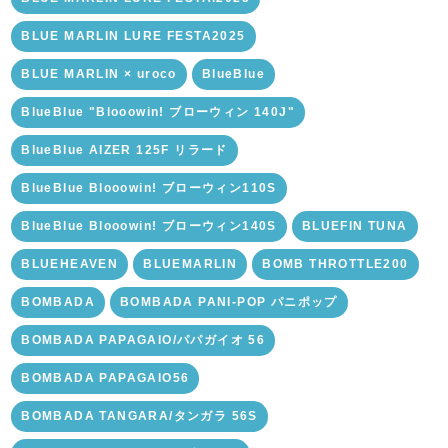
BLUE MARLIN LURE FESTA2025
BLUE MARLIN × uroco
BlueBlue
BlueBlue "Blooowin! ブローウィン 140J"
BlueBlue AIZER 125F リラード
BlueBlue Blooowin! ブローウィン110S
BlueBlue Blooowin! ブローウィン140S
BLUEFIN TUNA
BLUEHEAVEN
BLUEMARLIN
BOMB THROTTLE200
BOMBADA
BOMBADA PANI-POP パニポップ
BOMBADA PAPAGAIO/パパガイオ 56
BOMBADA PAPAGAIO56
BOMBADA TANGARA/タンガラ 56S