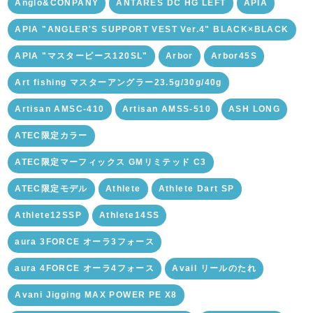
Anglo&CONPANY
ANTARES DC HG LEFT
APIA
APIA "ANGLER'S SUPPORT VEST Ver.4" BLACK×BLACK
APIA "マスターピース120SL"
Arbor
Arbor45S
Art fishing マスターアングラー23.5g/30g/40g
Artisan AMSC-410
Artisan AMSS-510
ASH LONG
ATEC限定カラー
ATEC限定マーフィックス GMリミテッド C3
ATEC限定モデル
Athlete
Athlete Dart SP
Athlete12SSP
Athlete14SS
aura 3FORCE オーラ3フォース
aura 4FORCE オーラ4フォース
Avail リールのたれ
Avani Jigging MAX POWER PE X8