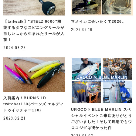
【tailwalk】”STELZ 6000”機
マメイカに会いたくて2026。
能するタフなスピニングリールが
2026.06.16
欲しい…から生まれたリールが入
荷！
2024.08.25
入荷案内！BURNS LD
twitcher130(バーンズ エルディ
UROCO × BLUE MARLIN スペ
トゥイッチャー130)
シャルイベントご来店ありがとう
2023.02.21
ございました！そして現場でもウ
ロコジグは凄かった件
2025.06.03