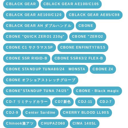
CBLACK GEAR
CBLACK GEAR AE100/C105
CBLACK GEAR AE100/C120
CBLACK GEAR AE85/C98
CBLACK GEAR AH ダブルハンドル
CBONE
CBONE "QUICK ZERO1 230g"
CBONE "ZERO2
CBONE C1 サクラマスSP
CBONE ENFINITY78/15
CBONE SSR RIGID-B
CBONE SSR63/2 FLEX-B
CBONE STANDUP TUNA80/24 MONSTA
CBONE Z4
CBONE オフショアストレッチグローブ
CBONE"STANDUP TUNA 74/25"
CBONE・Black magic
CD-7 リミテッドカラー
CD7新色
CDJ-11
CDJ-7
CDJ-9
Center Sardine
CHERRY BLOOD LL90S
Chinook激アツ
CHUPAZO60
CIMA 140SL