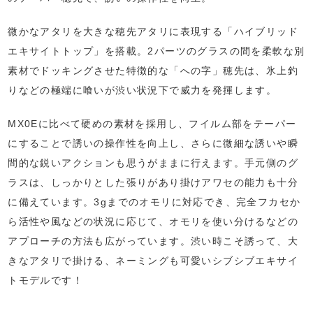
微かなアタリを大きな穂先アタリに表現する「ハイブリッド
エキサイトトップ」を搭載。2パーツのグラスの間を柔軟な別
素材でドッキングさせた特徴的な「への字」穂先は、氷上釣
りなどの極端に喰いが渋い状況下で威力を発揮します。
MX0Eに比べて硬めの素材を採用し、フイルム部をテーパー
にすることで誘いの操作性を向上し、さらに微細な誘いや瞬
間的な鋭いアクションも思うがままに行えます。手元側のグ
ラスは、しっかりとした張りがあり掛けアワセの能力も十分
に備えています。3gまでのオモリに対応でき、完全フカセか
ら活性や風などの状況に応じて、オモリを使い分けるなどの
アプローチの方法も広がっています。渋い時こそ誘って、大
きなアタリで掛ける、ネーミングも可愛いシブシブエキサイ
トモデルです！