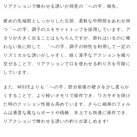
リアクションで喰わせる誘いが得意の「への字」穂先。
硬めの先端部としっかりした元部、柔軟な中間部をあわせ持
つ「への字」調子のエキサイトトップを採用しています。ア
タリが大きく出ることはもちろんですが、群れはいるのに喰
わない魚に対して、「への字」調子の特性を利用して一定の
リズミカルな誘いがしゃすく、鋭く派手なアクションを織り
交ぜることで、リアクションで口を使わせる釣り方を可能に
しています。
また、M02Eよりも「への字」部分前後の硬さを少し柔らか
くすることで、より軽いオモリで操作でき、ワカサギを掛け
た時のクッション性能も高めています。さらに細身のフォル
ムは適度な風ならボートや桟橋、氷上でも快適に操作でき、
リアクションで喰わせる誘いの釣りが楽しめます!