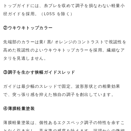
トップガイドには、糸ブレを収めて調子を損なわない軽量小
径ガイドを採用。（L05S を除く）
②ウキウキトップカラー
先端部のカラーは黄/ 黒/ オレンジのコントラストで視認性を
高めた視認性のよいウキウキトップカラーを採用。繊細なア
タリを見逃しません。
③調子を生かす狭幅ガイドスレッド
ガイドは最少幅のスレッドで固定。波形形状との相乗効果
で、突っ張り感を抑えた独自の調子を創出しています。
④薄膜軽量塗装
薄膜軽量塗装は、個性あるエクスペック調子の特性を余すこ
となく引き出し、高水準の感度を叶えます。深場からの微細