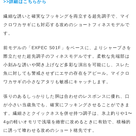
>>詳細はこちらから
繊細な誘いと確実なフッキングを両立する超先調子で、マイ
クロワカサギにも対応する攻めのショートフィネスモデルで
す。
前モデルの「EXPEC S01F」をベースに、よりシャープさを
際立たせた超先調子のフィネスモデルです。柔軟な先端部は
小刻みな誘いや聞き上げなど多彩な演出を可能にし、スレた
魚に対しても警戒させずにエサの存在をアピール。マイクロ
ワカサギの小さなアタリも敏感にキャッチします。
張りのあるしっかりした胴は合わせのレスポンスに優れ、口
が小さい当歳魚でも、確実にフッキングさせることができま
す。繊細さとクイックネスを併せ持つ調子は、氷上釣りや1〜
4gの軽いオモリで浅場を緻密に攻めるときに有効で、積極的
に誘って喰わせる攻めのショート穂先です。