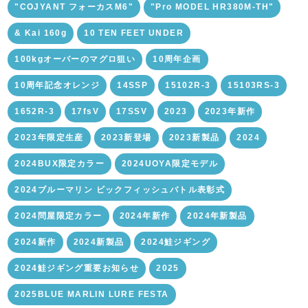
"COJYANT フォーカスM6"
"Pro MODEL HR380M-TH"
& Kai 160g
10 TEN FEET UNDER
100kgオーバーのマグロ狙い
10周年企画
10周年記念オレンジ
14SSP
15102R-3
15103RS-3
1652R-3
17fsV
17SSV
2023
2023年新作
2023年限定生産
2023新登場
2023新製品
2024
2024BUX限定カラー
2024UOYA限定モデル
2024ブルーマリン ビックフィッシュバトル表彰式
2024問屋限定カラー
2024年新作
2024年新製品
2024新作
2024新製品
2024鮭ジギング
2024鮭ジギング重要お知らせ
2025
2025BLUE MARLIN LURE FESTA