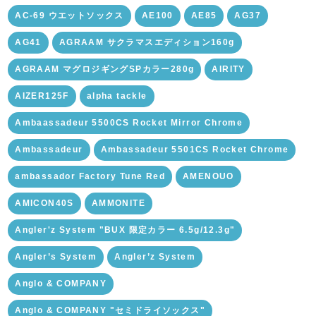
AC-69 ウエットソックス
AE100
AE85
AG37
AG41
AGRAAM サクラマスエディション160g
AGRAAM マグロジギングSPカラー280g
AIRITY
AIZER125F
alpha tackle
Ambaassadeur 5500CS Rocket Mirror Chrome
Ambassadeur
Ambassadeur 5501CS Rocket Chrome
ambassador Factory Tune Red
AMENOUO
AMICON40S
AMMONITE
Angler'z System "BUX 限定カラー 6.5g/12.3g"
Angler’s System
Angler’z System
Anglo & COMPANY
Anglo & COMPANY "セミドライソックス"