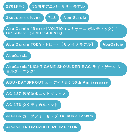
2701FF-3
35周年アニバーサリーモデル
3seasons gloves
71S
Abu Garcia
Abu Garcia "Roxani VOLTIQ（ロキサーニ ボルティック）"
BC SH8 VTQ-L/BC SH8 VTQ
Abu Garcia TOBY (トビー) 【リメイクモデル】
AbuGalcia
AbuGarcia
AbuGarcia"LIGHT GAME SHOULDER BAG ライトゲーム シ
ョルダーバック"
ABU×DAYSPROUT カーディナル3 50th Anniversary
AC-127 透湿防水ニットソックス
AC-176 タクティカルネット
AC-186 カーブフォーセップ 140mm &125mm
AC-191 LP GRAPHITE RETRACTOR