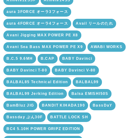
Athlete12SSP
Athlete14SS
aura 3FORCE オーラ3フォース
aura 4FORCE オーラ4フォース
Avail リールのたれ
Avani Jigging MAX POWER PE X8
Avani Sea Bass MAX POWER PE X9
AWABI WORKS
B.C.5 9.6MH
B.CAP
BABY Davinci
BABY Davinci T-80
BABY Davinci V-80
BALBAL85 Technical Edition
BALBAL99
BALBAL99 Jerking Edition
Balsa EMISHI50S
BamBluz JIG
BANDIT KIHADA190
BassDaY
Bassday ぶん30F
BATTLE LOCK SH
BC4 5.10H POWER GRIPZ EDITION