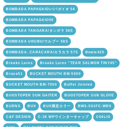
BOMBADA PAPAGAIO/パパガイオ 56
BOMBADA PAPAGAIO56
BOMBADA TANGARA/タンガラ 56S
BOMBADA URUBU/ウルブー 58S
BOMBADA. CARACARA/カラカラ 57S
Bowie42S
Breaks Lures
Breaks Lures "TEAR SALMON TINY45"
Bruxa51
BUCKET MOUTH BM-5000
BUCKET MOUTH BM-7000
Buffet Jointed
BUGSTOPER SUN GAITER
BUGSTOPER SUN GLOVE
BURNS
BUX
BUX限定カラー
BWS-501FC-WRX
C&F DESIGN
C-36 WPウインターキャップ
C44L/G