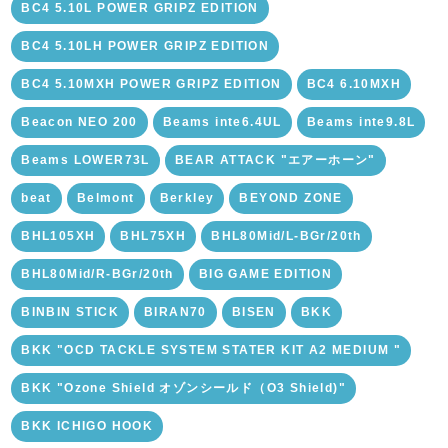
BC4 5.10L POWER GRIPZ EDITION
BC4 5.10LH POWER GRIPZ EDITION
BC4 5.10MXH POWER GRIPZ EDITION
BC4 6.10MXH
Beacon NEO 200
Beams inte6.4UL
Beams inte9.8L
Beams LOWER73L
BEAR ATTACK "エアーホーン"
beat
Belmont
Berkley
BEYOND ZONE
BHL105XH
BHL75XH
BHL80Mid/L-BGr/20th
BHL80Mid/R-BGr/20th
BIG GAME EDITION
BINBIN STICK
BIRAN70
BISEN
BKK
BKK "OCD TACKLE SYSTEM STATER KIT A2 MEDIUM "
BKK "Ozone Shield オゾンシールド（O3 Shield)"
BKK ICHIGO HOOK