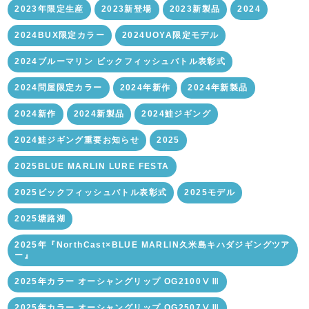
2023年限定生産
2023新登場
2023新製品
2024
2024BUX限定カラー
2024UOYA限定モデル
2024ブルーマリン ビックフィッシュバトル表彰式
2024問屋限定カラー
2024年新作
2024年新製品
2024新作
2024新製品
2024鮭ジギング
2024鮭ジギング重要お知らせ
2025
2025BLUE MARLIN LURE FESTA
2025ビックフィッシュバトル表彰式
2025モデル
2025塘路湖
2025年『NorthCast×BLUE MARLIN久米島キハダジギングツア
ー』
2025年カラー オーシャングリップ OG2100ⅤⅢ
2025年カラー オーシャングリップ OG2507ⅤⅢ