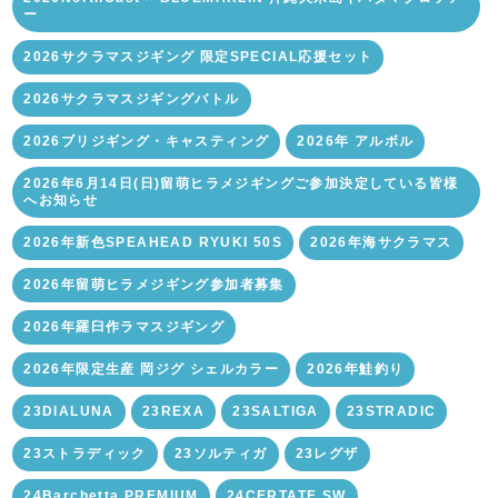
ー
2026サクラマスジギング 限定SPECIAL応援セット
2026サクラマスジギングバトル
2026ブリジギング・キャスティング
2026年 アルボル
2026年6月14日(日)留萌ヒラメジギングご参加決定している皆様
へお知らせ
2026年新色SPEAHEAD RYUKI 50S
2026年海サクラマス
2026年留萌ヒラメジギング参加者募集
2026年羅臼作ラマスジギング
2026年限定生産 岡ジグ シェルカラー
2026年鮭釣り
23DIALUNA
23REXA
23SALTIGA
23STRADIC
23ストラディック
23ソルティガ
23レグザ
24Barchetta PREMIUM
24CERTATE SW