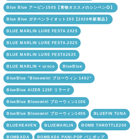
Blue Blue アービン150S【青物オススメのシンペン◎】
Blue Blue ガチペンライオット155【2026年新製品】
BLUE MARLIN LURE FESTA 2025
BLUE MARLIN LURE FESTA.2025
BLUE MARLIN LURE FESTA2025
BLUE MARLIN × uroco
BlueBlue
BlueBlue "Blooowin! ブローウィン 140J"
BlueBlue AIZER 125F リラード
BlueBlue Blooowin! ブローウィン110S
BlueBlue Blooowin! ブローウィン140S
BLUEFIN TUNA
BLUEHEAVEN
BLUEMARLIN
BOMB THROTTLE200
BOMBADA
BOMBADA PANI-POP パニポップ