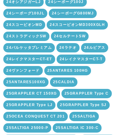
24オシアジガーLJ
24シーボーグ100J
24シーボーグ100JL
24シーボーグG800MJ
24スコーピオンMD
24スコーピオンMD300XGLH
24ストラディックSW
24セルテートSW
24バルケッタプレミアム
24ラテオ
24ルビアス
24レイクマスターCT-ET
24レイクマスターCT-T
24ヴァンフォード
25ANTARES 100HG
25ANTARES100XG
25CALDIA
25GRAPPLER CT 150XG
25GRAPPLER Type C
25GRAPPLER Type LJ
25GRAPPLER Type SJ
25OCEA CONQUEST CT 201
25SALTIGA
25SALTIGA 25000-P
25SALTIGA IC 300-C