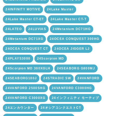
24INFINITY MOTIVE
24Lake Master
24Lake Master CT-ET
24Lake Master CT-T
24LATEO
24LUVIAS
24Metanium DC71HG
24Metanium DC71XG
24OCEA CONQUEST 300HG
24OCEA CONQUEST CT
24OCEA JIGGER LJ
24PLAYS3000
24Scorpion MD
24Scorpion MD 300XGLH
24SEABORG G800MJ
24SEABORG100J
24STRADIC SW
24VANFORD
24VANFORD 2500SHG
24VANFORD C3000HG
24VANFORD C3000XG
24インフィニティ モーティブ
24エンカウンター
24オシアコンクエストCT