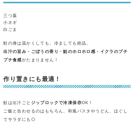
三つ葉
小ネギ
白ごま
鮭の身は温かくしても、冷ましても絶品。
出汁の旨み・ごぼうの香り・鮭のホロホロ感・イクラのプチ
プチ食感
がたまりません！
作り置きにも最適！
鮭は出汁ごと
ジップロックで冷凍保存
OK！
ご飯と合わせるのはもちろん、和風パスタやうどん、ほぐし
てサラダにも◎