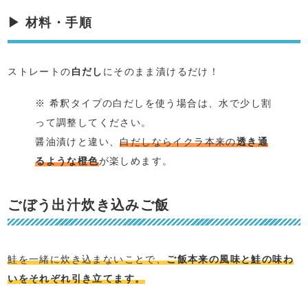
▶ 材料・手順
ストレートの
白だし
にそのまま漬けるだけ！
※ 希釈タイプの白だしを使う場合は、水で少し割
って調整してください。
醤油漬けと違い、
白だしならイクラ本来の
透き通
るような橙色
が楽しめます。
ごぼう出汁炊き込みご飯
鮭を一緒に炊き込まないことで、
ご飯本来の風味と鮭の味わ
いをそれぞれ引き立てます。