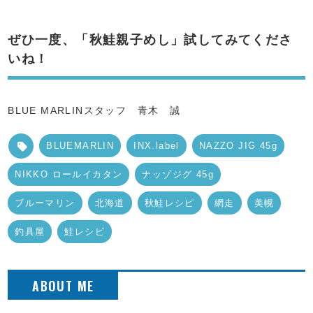
ぜひ一度、「秋鮭親子めし」試してみてくださ
いね！
BLUE MARLINスタッフ 青木 誠
BLUEMARLIN
INX.label
NAZZO JIG 45g
NIKKO ロールイカタン
ナッゾジグ 45g
ブルーマリン
北海道
秋鮭レシピ
網走
美幌
釣具屋
鮭レシピ