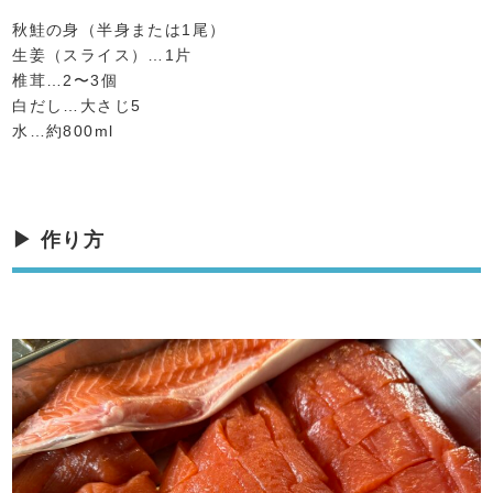
秋鮭の身（半身または1尾）
生姜（スライス）…1片
椎茸…2〜3個
白だし…大さじ5
水…約800ml
▶ 作り方