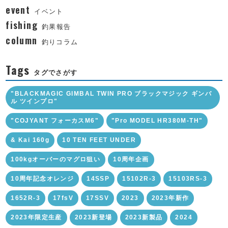
event
イベント
fishing
釣果報告
column
釣りコラム
Tags
タグでさがす
"BLACKMAGIC GIMBAL TWIN PRO ブラックマジック ギンバ
ル ツインプロ"
"COJYANT フォーカスM6"
"Pro MODEL HR380M-TH"
& Kai 160g
10 TEN FEET UNDER
100kgオーバーのマグロ狙い
10周年企画
10周年記念オレンジ
14SSP
15102R-3
15103RS-3
1652R-3
17fsV
17SSV
2023
2023年新作
2023年限定生産
2023新登場
2023新製品
2024