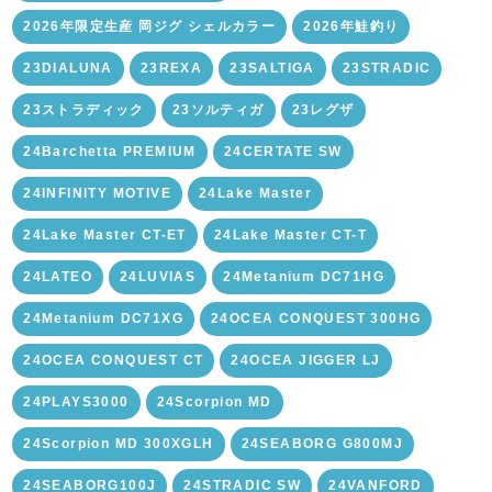
2026年限定生産 岡ジグ シェルカラー
2026年鮭釣り
23DIALUNA
23REXA
23SALTIGA
23STRADIC
23ストラディック
23ソルティガ
23レグザ
24Barchetta PREMIUM
24CERTATE SW
24INFINITY MOTIVE
24Lake Master
24Lake Master CT-ET
24Lake Master CT-T
24LATEO
24LUVIAS
24Metanium DC71HG
24Metanium DC71XG
24OCEA CONQUEST 300HG
24OCEA CONQUEST CT
24OCEA JIGGER LJ
24PLAYS3000
24Scorpion MD
24Scorpion MD 300XGLH
24SEABORG G800MJ
24SEABORG100J
24STRADIC SW
24VANFORD