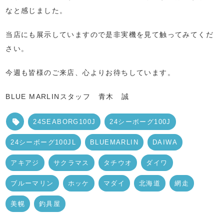
なと感じました。
当店にも展示していますので是非実機を見て触ってみてくだ
さい。
今週も皆様のご来店、心よりお待ちしています。
BLUE MARLINスタッフ 青木 誠
24SEABORG100J
24シーボーグ100J
24シーボーグ100JL
BLUEMARLIN
DAIWA
アキアジ
サクラマス
タチウオ
ダイワ
ブルーマリン
ホッケ
マダイ
北海道
網走
美幌
釣具屋