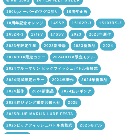
& Kai 160g
10 TEN FEET UNDER
100kgオーバーのマグロ狙い
10周年企画
10周年記念オレンジ
14SSP
15102R-3
15103RS-3
1652R-3
17fsV
17SSV
2023
2023年新作
2023年限定生産
2023新登場
2023新製品
2024
2024BUX限定カラー
2024UOYA限定モデル
2024ブルーマリン ビックフィッシュバトル表彰式
2024問屋限定カラー
2024年新作
2024年新製品
2024新作
2024新製品
2024鮭ジギング
2024鮭ジギング重要お知らせ
2025
2025BLUE MARLIN LURE FESTA
2025ビックフィッシュバトル表彰式
2025モデル