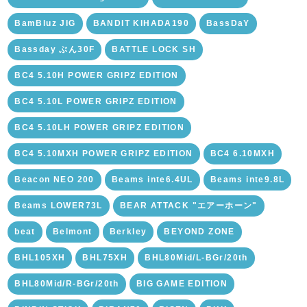
BamBluz JIG
BANDIT KIHADA190
BassDaY
Bassday ぶん30F
BATTLE LOCK SH
BC4 5.10H POWER GRIPZ EDITION
BC4 5.10L POWER GRIPZ EDITION
BC4 5.10LH POWER GRIPZ EDITION
BC4 5.10MXH POWER GRIPZ EDITION
BC4 6.10MXH
Beacon NEO 200
Beams inte6.4UL
Beams inte9.8L
Beams LOWER73L
BEAR ATTACK "エアーホーン"
beat
Belmont
Berkley
BEYOND ZONE
BHL105XH
BHL75XH
BHL80Mid/L-BGr/20th
BHL80Mid/R-BGr/20th
BIG GAME EDITION