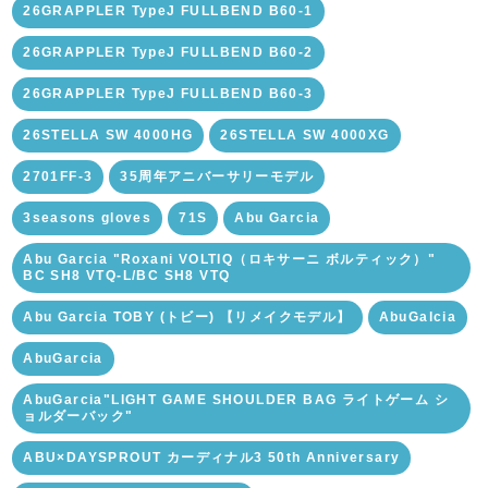
26GRAPPLER TypeJ FULLBEND B60-1
26GRAPPLER TypeJ FULLBEND B60-2
26GRAPPLER TypeJ FULLBEND B60-3
26STELLA SW 4000HG
26STELLA SW 4000XG
2701FF-3
35周年アニバーサリーモデル
3seasons gloves
71S
Abu Garcia
Abu Garcia "Roxani VOLTIQ（ロキサーニ ボルティック）"
BC SH8 VTQ-L/BC SH8 VTQ
Abu Garcia TOBY (トビー) 【リメイクモデル】
AbuGalcia
AbuGarcia
AbuGarcia"LIGHT GAME SHOULDER BAG ライトゲーム シ
ョルダーバック"
ABU×DAYSPROUT カーディナル3 50th Anniversary