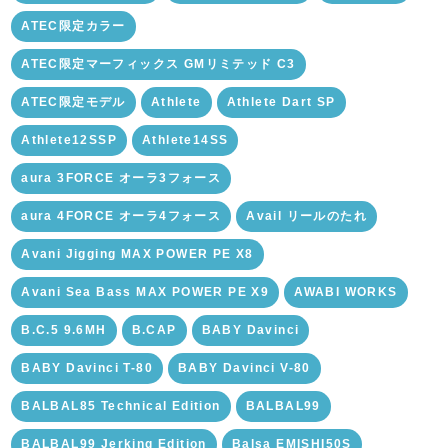
ATEC限定カラー
ATEC限定マーフィックス GMリミテッド C3
ATEC限定モデル
Athlete
Athlete Dart SP
Athlete12SSP
Athlete14SS
aura 3FORCE オーラ3フォース
aura 4FORCE オーラ4フォース
Avail リールのたれ
Avani Jigging MAX POWER PE X8
Avani Sea Bass MAX POWER PE X9
AWABI WORKS
B.C.5 9.6MH
B.CAP
BABY Davinci
BABY Davinci T-80
BABY Davinci V-80
BALBAL85 Technical Edition
BALBAL99
BALBAL99 Jerking Edition
Balsa EMISHI50S