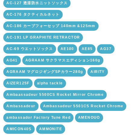
AC-127 透湿防水ニットソックス
AC-176 タクティカルネット
AC-186 カーブフォーセップ 140mm &125mm
AC-191 LP GRAPHITE RETRACTOR
AC-69 ウエットソックス
AE100
AE85
AG37
AG41
AGRAAM サクラマスエディション160g
AGRAAM マグロジギングSPカラー280g
AIRITY
AIZER125F
alpha tackle
Ambaassadeur 5500CS Rocket Mirror Chrome
Ambassadeur
Ambassadeur 5501CS Rocket Chrome
ambassador Factory Tune Red
AMENOUO
AMICON40S
AMMONITE