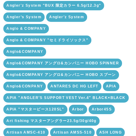
Angler'z System "BUX 限定カラー 6.5g/12.3g"
Angler’s System
Angler’z System
Anglo & COMPANY
Anglo & COMPANY "セミドライソックス"
Anglo&COMPANY
Anglo&COMPANY アングロ&カンパニー HOBO SPINNER
Anglo&COMPANY アングロ&カンパニー HOBO スプーン
Anglo&CONPANY
ANTARES DC HG LEFT
APIA
APIA "ANGLER'S SUPPORT VEST Ver.4" BLACK×BLACK
APIA "マスターピース120SL"
Arbor
Arbor45S
Art fishing マスターアングラー23.5g/30g/40g
Artisan AMSC-410
Artisan AMSS-510
ASH LONG