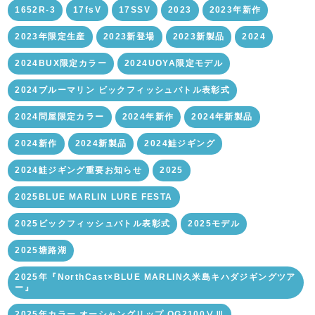
1652R-3
17fsV
17SSV
2023
2023年新作
2023年限定生産
2023新登場
2023新製品
2024
2024BUX限定カラー
2024UOYA限定モデル
2024ブルーマリン ビックフィッシュバトル表彰式
2024問屋限定カラー
2024年新作
2024年新製品
2024新作
2024新製品
2024鮭ジギング
2024鮭ジギング重要お知らせ
2025
2025BLUE MARLIN LURE FESTA
2025ビックフィッシュバトル表彰式
2025モデル
2025塘路湖
2025年『NorthCast×BLUE MARLIN久米島キハダジギングツア
ー』
2025年カラー オーシャングリップ OG2100ⅤⅢ