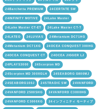
24Barchetta PREMIUM
24CERTATE SW
24INFINITY MOTIVE
24Lake Master
24Lake Master CT-ET
24Lake Master CT-T
24LATEO
24LUVIAS
24Metanium DC71HG
24Metanium DC71XG
24OCEA CONQUEST 300HG
24OCEA CONQUEST CT
24OCEA JIGGER LJ
24PLAYS3000
24Scorpion MD
24Scorpion MD 300XGLH
24SEABORG G800MJ
24SEABORG100J
24STRADIC SW
24VANFORD
24VANFORD 2500SHG
24VANFORD C3000HG
24VANFORD C3000XG
24インフィニティ モーティブ