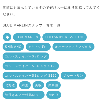
店頭にも展示していますのでぜひお手に取り体感してみてく
ださい。
BLUE MARLINスタッフ 青木 誠
BLUEMARLIN
COLTSNIPER SS LONG
SHIMANO
アキアジ釣り
オホーツクアキアジ釣り
コルトスナイパーSSロング
コルトスナイパーSSロング S120
コルトスナイパーSSロング S130
ブルーマリン
北海道
網走
美幌
釣具屋
鮭浮きルアー特化ロッド
鮭釣り