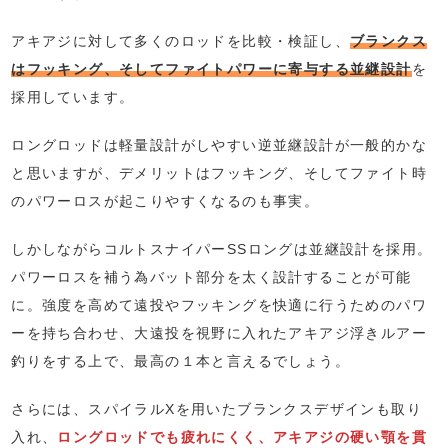
アキアジに対して多くのロッドを比較・検証し、
ブランクス
はフッキング、そしてファイトパワーに寄与する並継設計
を
採用しています。
ロングロッドは軽量設計がしやすい逆並継設計が一般的かな
と思いますが、デメリットはフッキング、そしてファイト時
のパワーロスが起こりやすくなるのも事実。
しかしながらコルトスナイパーSSロングは並継設計を採用。
パワーロスを補う為バット部分を太く設計することが可能
に。強度を高めて遠投やフッキングを快適に行うためのパワ
ーを持ち合わせ、大遠投を視野に入れたアキアジ浮きルアー
釣りをする上で、最高の１本と言えるでしょう。
さらには、スパイラルXを用いたブランクスデザインも取り
入れ、
ロングロッドでも疲れにくく、アキアジの硬い顎を貫