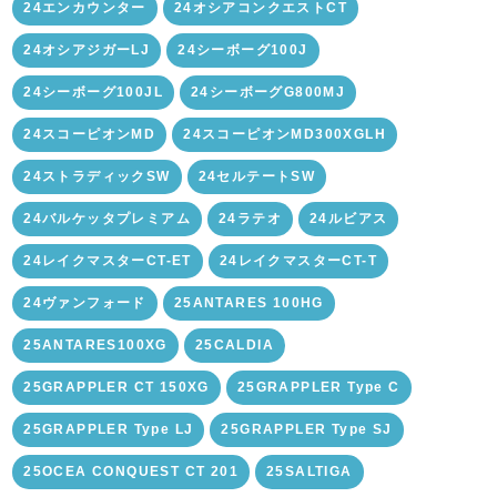
24エンカウンター
24オシアコンクエストCT
24オシアジガーLJ
24シーボーグ100J
24シーボーグ100JL
24シーボーグG800MJ
24スコーピオンMD
24スコーピオンMD300XGLH
24ストラディックSW
24セルテートSW
24バルケッタプレミアム
24ラテオ
24ルビアス
24レイクマスターCT-ET
24レイクマスターCT-T
24ヴァンフォード
25ANTARES 100HG
25ANTARES100XG
25CALDIA
25GRAPPLER CT 150XG
25GRAPPLER Type C
25GRAPPLER Type LJ
25GRAPPLER Type SJ
25OCEA CONQUEST CT 201
25SALTIGA