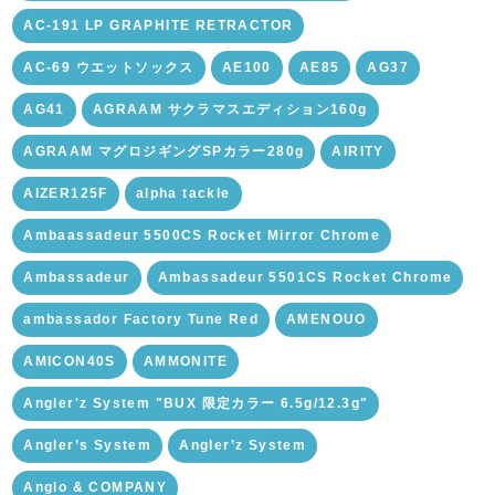
AC-191 LP GRAPHITE RETRACTOR
AC-69 ウエットソックス
AE100
AE85
AG37
AG41
AGRAAM サクラマスエディション160g
AGRAAM マグロジギングSPカラー280g
AIRITY
AIZER125F
alpha tackle
Ambaassadeur 5500CS Rocket Mirror Chrome
Ambassadeur
Ambassadeur 5501CS Rocket Chrome
ambassador Factory Tune Red
AMENOUO
AMICON40S
AMMONITE
Angler'z System "BUX 限定カラー 6.5g/12.3g"
Angler’s System
Angler’z System
Anglo & COMPANY