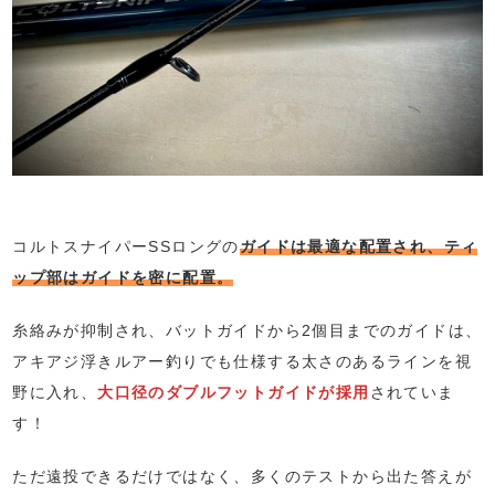
コルトスナイパーSSロングの
ガイドは最適な配置され、ティ
ップ部はガイドを密に配置。
糸絡みが抑制され、バットガイドから2個目までのガイドは、
アキアジ浮きルアー釣りでも仕様する太さのあるラインを視
野に入れ、
大口径のダブルフットガイドが採用
されていま
す！
ただ遠投できるだけではなく、多くのテストから出た答えが