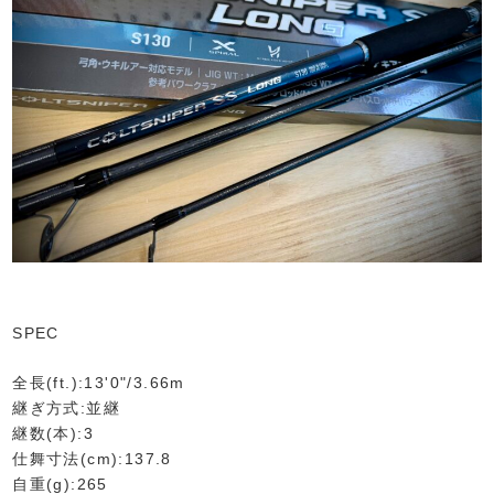
SPEC
全長(ft.):13'0"/3.66m
継ぎ方式:並継
継数(本):3
仕舞寸法(cm):137.8
自重(g):265