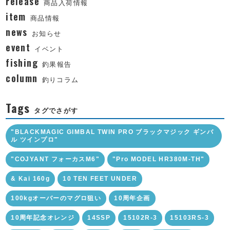
release
商品入荷情報
item
商品情報
news
お知らせ
event
イベント
fishing
釣果報告
column
釣りコラム
Tags
タグでさがす
"BLACKMAGIC GIMBAL TWIN PRO ブラックマジック ギンバ
ル ツインプロ"
"COJYANT フォーカスM6"
"Pro MODEL HR380M-TH"
& Kai 160g
10 TEN FEET UNDER
100kgオーバーのマグロ狙い
10周年企画
10周年記念オレンジ
14SSP
15102R-3
15103RS-3