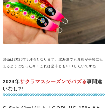
発売は2023年3月頃となります。北海道でも真鯛が手軽に狙
えるようになった今！これは是非ともGETしたいですね！
2024年
サクラマスシーズンでバズる
事間違
いなし?!
G-Salt ジーソルト | GORI JIG 150g #と