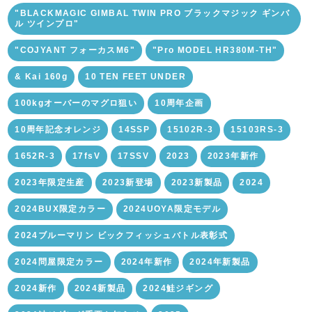
"BLACKMAGIC GIMBAL TWIN PRO ブラックマジック ギンバ
ル ツインプロ"
"COJYANT フォーカスM6"
"Pro MODEL HR380M-TH"
& Kai 160g
10 TEN FEET UNDER
100kgオーバーのマグロ狙い
10周年企画
10周年記念オレンジ
14SSP
15102R-3
15103RS-3
1652R-3
17fsV
17SSV
2023
2023年新作
2023年限定生産
2023新登場
2023新製品
2024
2024BUX限定カラー
2024UOYA限定モデル
2024ブルーマリン ビックフィッシュバトル表彰式
2024問屋限定カラー
2024年新作
2024年新製品
2024新作
2024新製品
2024鮭ジギング