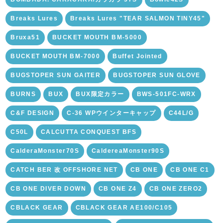
Breaks Lures
Breaks Lures "TEAR SALMON TINY45"
Bruxa51
BUCKET MOUTH BM-5000
BUCKET MOUTH BM-7000
Buffet Jointed
BUGSTOPER SUN GAITER
BUGSTOPER SUN GLOVE
BURNS
BUX
BUX限定カラー
BWS-501FC-WRX
C&F DESIGN
C-36 WPウインターキャップ
C44L/G
C50L
CALCUTTA CONQUEST BFS
CalderaMonster70S
CaldereaMonster90S
CATCH BER 改 OFFSHORE NET
CB ONE
CB ONE C1
CB ONE DIVER DOWN
CB ONE Z4
CB ONE ZERO2
CBLACK GEAR
CBLACK GEAR AE100/C105