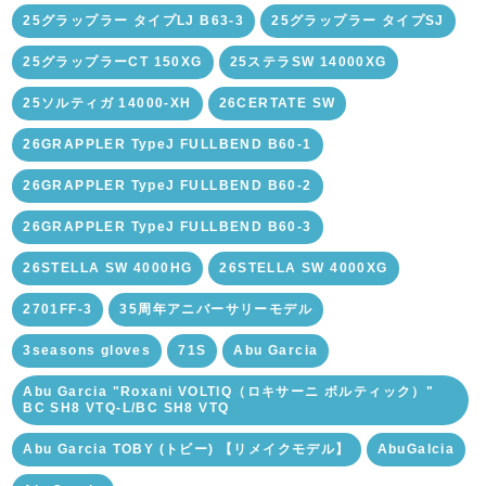
25グラップラー タイプLJ B63-3
25グラップラー タイプSJ
25グラップラーCT 150XG
25ステラSW 14000XG
25ソルティガ 14000-XH
26CERTATE SW
26GRAPPLER TypeJ FULLBEND B60-1
26GRAPPLER TypeJ FULLBEND B60-2
26GRAPPLER TypeJ FULLBEND B60-3
26STELLA SW 4000HG
26STELLA SW 4000XG
2701FF-3
35周年アニバーサリーモデル
3seasons gloves
71S
Abu Garcia
Abu Garcia "Roxani VOLTIQ（ロキサーニ ボルティック）"
BC SH8 VTQ-L/BC SH8 VTQ
Abu Garcia TOBY (トビー) 【リメイクモデル】
AbuGalcia