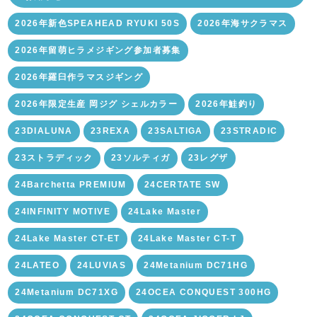
2026年新色SPEAHEAD RYUKI 50S
2026年海サクラマス
2026年留萌ヒラメジギング参加者募集
2026年羅臼作ラマスジギング
2026年限定生産 岡ジグ シェルカラー
2026年鮭釣り
23DIALUNA
23REXA
23SALTIGA
23STRADIC
23ストラディック
23ソルティガ
23レグザ
24Barchetta PREMIUM
24CERTATE SW
24INFINITY MOTIVE
24Lake Master
24Lake Master CT-ET
24Lake Master CT-T
24LATEO
24LUVIAS
24Metanium DC71HG
24Metanium DC71XG
24OCEA CONQUEST 300HG