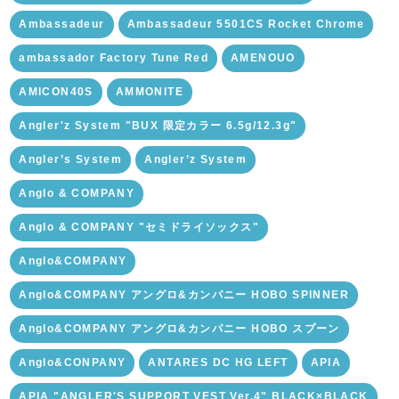
Ambassadeur
Ambassadeur 5501CS Rocket Chrome
ambassador Factory Tune Red
AMENOUO
AMICON40S
AMMONITE
Angler'z System "BUX 限定カラー 6.5g/12.3g"
Angler’s System
Angler’z System
Anglo & COMPANY
Anglo & COMPANY "セミドライソックス"
Anglo&COMPANY
Anglo&COMPANY アングロ&カンパニー HOBO SPINNER
Anglo&COMPANY アングロ&カンパニー HOBO スプーン
Anglo&CONPANY
ANTARES DC HG LEFT
APIA
APIA "ANGLER'S SUPPORT VEST Ver.4" BLACK×BLACK