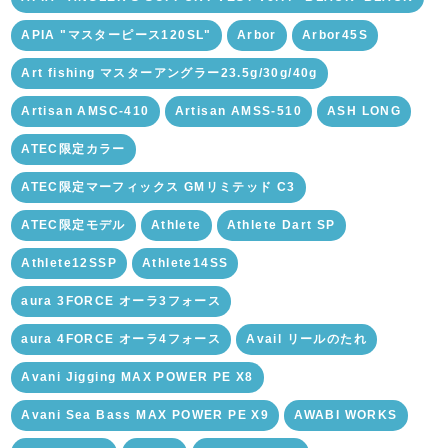
APIA "マスターピース120SL"
Arbor
Arbor45S
Art fishing マスターアングラー23.5g/30g/40g
Artisan AMSC-410
Artisan AMSS-510
ASH LONG
ATEC限定カラー
ATEC限定マーフィックス GMリミテッド C3
ATEC限定モデル
Athlete
Athlete Dart SP
Athlete12SSP
Athlete14SS
aura 3FORCE オーラ3フォース
aura 4FORCE オーラ4フォース
Avail リールのたれ
Avani Jigging MAX POWER PE X8
Avani Sea Bass MAX POWER PE X9
AWABI WORKS