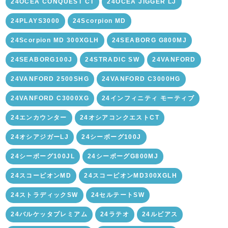
24OCEA CONQUEST CT
24OCEA JIGGER LJ
24PLAYS3000
24Scorpion MD
24Scorpion MD 300XGLH
24SEABORG G800MJ
24SEABORG100J
24STRADIC SW
24VANFORD
24VANFORD 2500SHG
24VANFORD C3000HG
24VANFORD C3000XG
24インフィニティ モーティブ
24エンカウンター
24オシアコンクエストCT
24オシアジガーLJ
24シーボーグ100J
24シーボーグ100JL
24シーボーグG800MJ
24スコーピオンMD
24スコーピオンMD300XGLH
24ストラディックSW
24セルテートSW
24バルケッタプレミアム
24ラテオ
24ルビアス