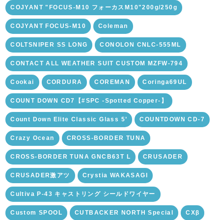
COJYANT "FOCUS-M10 フォーカスM10"200g/250g
COJYANT FOCUS-M10
Coleman
COLTSNIPER SS LONG
CONOLON CNLC-555ML
CONTACT ALL WEATHER SUIT CUSTOM MZFW-794
Cookai
CORDURA
COREMAN
Coringa69UL
COUNT DOWN CD7【#SPC -Spotted Copper-】
Count Down Elite Classic Glass 5’
COUNTDOWN CD-7
Crazy Ocean
CROSS-BORDER TUNA
CROSS-BORDER TUNA GNCB63T L
CRUSADER
CRUSADER激アツ
Crystia WAKASAGI
Cultiva P-43 キャストリング シールドワイヤー
Custom SPOOL
CUTBACKER NORTH Special
CXβ