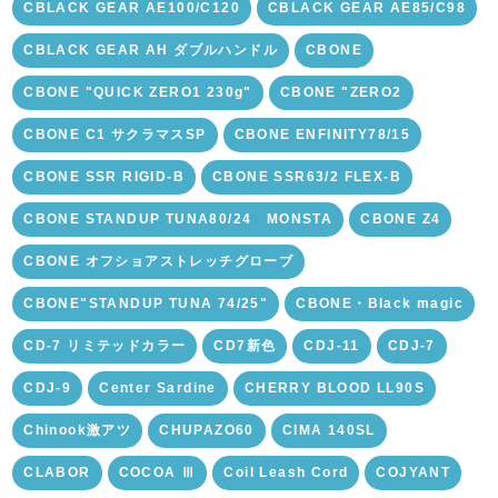
CBLACK GEAR AE100/C120
CBLACK GEAR AE85/C98
CBLACK GEAR AH ダブルハンドル
CBONE
CBONE "QUICK ZERO1 230g"
CBONE "ZERO2
CBONE C1 サクラマスSP
CBONE ENFINITY78/15
CBONE SSR RIGID-B
CBONE SSR63/2 FLEX-B
CBONE STANDUP TUNA80/24 MONSTA
CBONE Z4
CBONE オフショアストレッチグローブ
CBONE"STANDUP TUNA 74/25"
CBONE・Black magic
CD-7 リミテッドカラー
CD7新色
CDJ-11
CDJ-7
CDJ-9
Center Sardine
CHERRY BLOOD LL90S
Chinook激アツ
CHUPAZO60
CIMA 140SL
CLABOR
COCOA Ⅲ
Coil Leash Cord
COJYANT