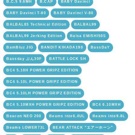
B.C.5 9.6MH
B.CAP
BABY Davinci
BABY Davinci T-80
BABY Davinci V-80
BALBAL85 Technical Edition
BALBAL99
BALBAL99 Jerking Edition
Balsa EMISHI50S
BamBluz JIG
BANDIT KIHADA190
BassDaY
Bassday ぶん30F
BATTLE LOCK SH
BC4 5.10H POWER GRIPZ EDITION
BC4 5.10L POWER GRIPZ EDITION
BC4 5.10LH POWER GRIPZ EDITION
BC4 5.10MXH POWER GRIPZ EDITION
BC4 6.10MXH
Beacon NEO 200
Beams inte6.4UL
Beams inte9.8L
Beams LOWER73L
BEAR ATTACK "エアーホーン"