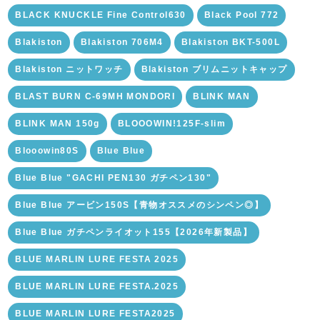
BLACK KNUCKLE Fine Control630
Black Pool 772
Blakiston
Blakiston 706M4
Blakiston BKT-500L
Blakiston ニットワッチ
Blakiston ブリムニットキャップ
BLAST BURN C-69MH MONDORI
BLINK MAN
BLINK MAN 150g
BLOOOWIN!125F-slim
Blooowin80S
Blue Blue
Blue Blue "GACHI PEN130 ガチペン130"
Blue Blue アービン150S【青物オススメのシンペン◎】
Blue Blue ガチペンライオット155【2026年新製品】
BLUE MARLIN LURE FESTA 2025
BLUE MARLIN LURE FESTA.2025
BLUE MARLIN LURE FESTA2025