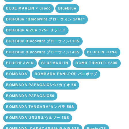
BLUE MARLIN × uroco
BlueBlue
BlueBlue "Blooowin! ブローウィン 140J"
BlueBlue AIZER 125F リラード
BlueBlue Blooowin! ブローウィン110S
BlueBlue Blooowin! ブローウィン140S
BLUEFIN TUNA
BLUEHEAVEN
BLUEMARLIN
BOMB THROTTLE200
BOMBADA
BOMBADA PANI-POP パニポップ
BOMBADA PAPAGAIO/パパガイオ 56
BOMBADA PAPAGAIO56
BOMBADA TANGARA/タンガラ 56S
BOMBADA URUBU/ウルブー 58S
BOMBADA. CARACARA/カラカラ 57S
Bowie42S