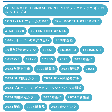
"BLACKMAGIC GIMBAL TWIN PRO ブラックマジック ギンバ
ル ツインプロ"
"COJYANT フォーカスM6"
"Pro MODEL HR380M-TH"
& Kai 160g
10 TEN FEET UNDER
100kgオーバーのマグロ狙い
10周年企画
10周年記念オレンジ
14SSP
15102R-3
15103RS-3
1652R-3
17fsV
17SSV
2023
2023年新作
2023年限定生産
2023新登場
2023新製品
2024
2024BUX限定カラー
2024UOYA限定モデル
2024ブルーマリン ビックフィッシュバトル表彰式
2024問屋限定カラー
2024年新作
2024年新製品
2024新作
2024新製品
2024鮭ジギング