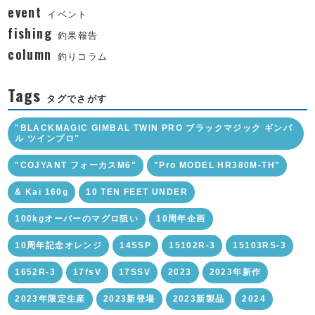
event
イベント
fishing
釣果報告
column
釣りコラム
Tags
タグでさがす
"BLACKMAGIC GIMBAL TWIN PRO ブラックマジック ギンバ
ル ツインプロ"
"COJYANT フォーカスM6"
"Pro MODEL HR380M-TH"
& Kai 160g
10 TEN FEET UNDER
100kgオーバーのマグロ狙い
10周年企画
10周年記念オレンジ
14SSP
15102R-3
15103RS-3
1652R-3
17fsV
17SSV
2023
2023年新作
2023年限定生産
2023新登場
2023新製品
2024