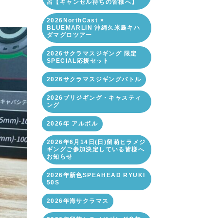
呂【キャンセル待ちの皆様へ】
2026NorthCast ×
BLUEMARLIN 沖縄久米島キハ
ダマグロツアー
2026サクラマスジギング 限定
SPECIAL応援セット
2026サクラマスジギングバトル
2026ブリジギング・キャスティ
ング
2026年 アルボル
2026年6月14日(日)留萌ヒラメジ
ギングご参加決定している皆様へ
お知らせ
2026年新色SPEAHEAD RYUKI
50S
2026年海サクラマス