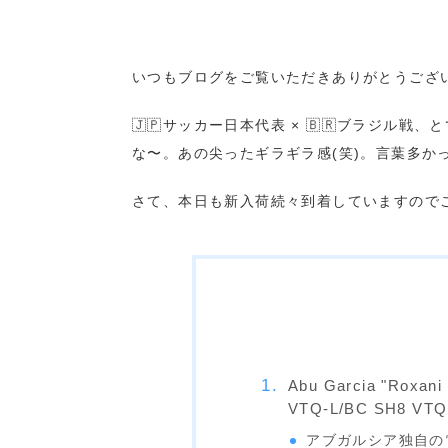
いつもブログをご覧いただきありがとうござ
🇯🇵サッカー日本代表 × 🇧🇷ブラジ
な〜。あの尖ったギラギラ感(笑)。言葉多か
さて、本日も新入荷続々到着していますので
Abu Garcia "Ro
VTQ-L/BC SH8 VTQ
アブガルシア独自の