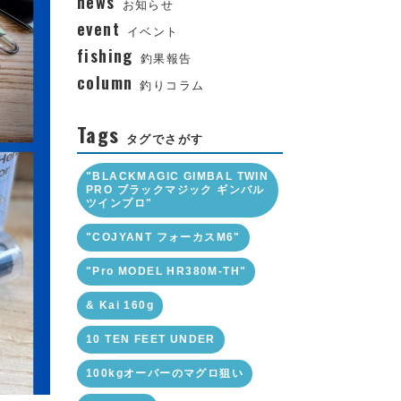
news
お知らせ
event
イベント
fishing
釣果報告
column
釣りコラム
Tags
タグでさがす
"BLACKMAGIC GIMBAL TWIN
PRO ブラックマジック ギンバル
ツインプロ"
"COJYANT フォーカスM6"
"Pro MODEL HR380M-TH"
& Kai 160g
10 TEN FEET UNDER
100kgオーバーのマグロ狙い