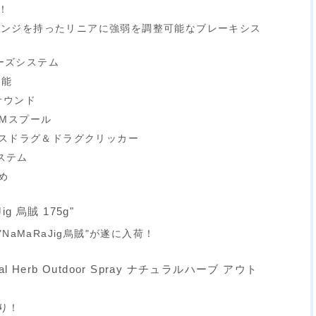
！
階のレンジを持ったリニアに強弱を調整可能なブレーキシス
ポーズシステム
性能
™サウンド
00Mスプール
スドラグ＆ドラグクリッカー
システム
め
Jig 烏賊 175g"
NaMaRaJig烏賊"が遂に入荷！
ural Herb Outdoor Spray ナチュラルハーブ アウト
り！