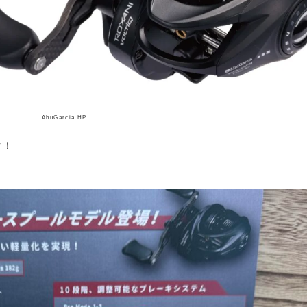
AbuGarcia HP
ク！