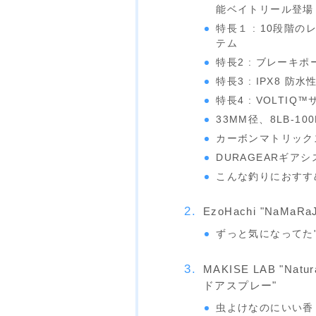
能ベイトリール登場
特長１ : 10段
テム
特長2 : ブレーキ
特長3 : IPX8 防水
特長4 : VOLTIQ
33MM径、8LB-1
カーボンマトリック
DURAGEARギア
こんな釣りにおすす
EzoHachi "NaMaRa
ずっと気になってた"
MAKISE LAB "Nat
ドアスプレー"
虫よけなのにいい香