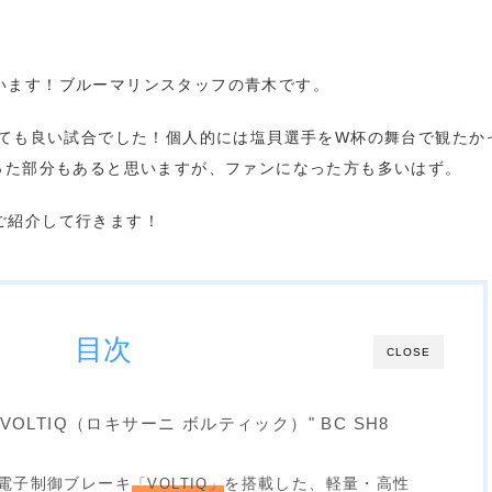
います！ブルーマリンスタッフの青木です。
ル戦、とても良い試合でした！個人的には塩貝選手をW杯の舞台で観たか
った部分もあると思いますが、ファンになった方も多いはず。
ご紹介して行きます！
目次
CLOSE
xani VOLTIQ（ロキサーニ ボルティック）" BC SH8
電子制御ブレーキ
「VOLTIQ」
を搭載した、軽量・高性