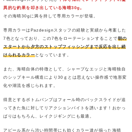
異的な釣果を叩き出している海晴30g。
その海晴30gに満を持して専用カラーが登場。
専用カラーはPazdesignスタッフの経験と実績から考案した
7色となっており、この7色をローテーションすることで
朝の
スタートから夕方のストップフィッシングまで反応を出し続
けられるカラー
となっています。
また、海晴自体の特徴として、シャープなエッジと海晴独自
のシップキール構造により30ｇとは思えない操作感で地形変
化や湖流を感じられます。
得意とするボトムバンプはフォール時のバックスライドが追
ってきた魚に対してリアクションバイトを誘います！おかっ
ぱりはもちろん、レイクジギングにも最適。
アピール系から渋い時間帯にも効くカラー達が揃った海晴