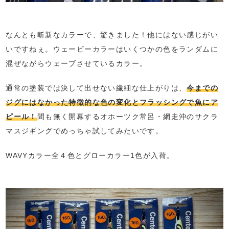
なんとも斬新なカラーで、驚きました！他にはない感じがい
いですねぇ。ウェービーカラーはいくつかの色をランダムに
混ぜながらウェーブさせているカラー。
通常の塗装では決して出せない繊細な仕上がりは、
今までの
ジグにはなかった特徴的な色の変化とフラッシングで魚にア
ピール！
間も無く開幕するオホーツク常呂・網走沖のサクラ
マスジギングでめっちゃ試してみたいです。
WAVYカラー全４色とグローカラー1色が入荷。