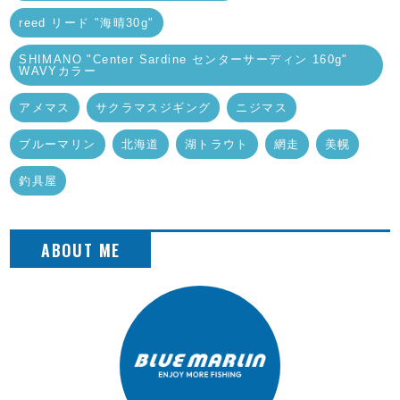
reed リード "海晴30g"
SHIMANO "Center Sardine センターサーディン 160g"
WAVYカラー
アメマス
サクラマスジギング
ニジマス
ブルーマリン
北海道
湖トラウト
網走
美幌
釣具屋