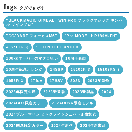
Tags
タグでさがす
"BLACKMAGIC GIMBAL TWIN PRO ブラックマジック ギンバ
ル ツインプロ"
"COJYANT フォーカスM6"
"Pro MODEL HR380M-TH"
& Kai 160g
10 TEN FEET UNDER
100kgオーバーのマグロ狙い
10周年企画
10周年記念オレンジ
14SSP
15102R-3
15103RS-3
1652R-3
17fsV
17SSV
2023
2023年新作
2023年限定生産
2023新登場
2023新製品
2024
2024BUX限定カラー
2024UOYA限定モデル
2024ブルーマリン ビックフィッシュバトル表彰式
2024問屋限定カラー
2024年新作
2024年新製品