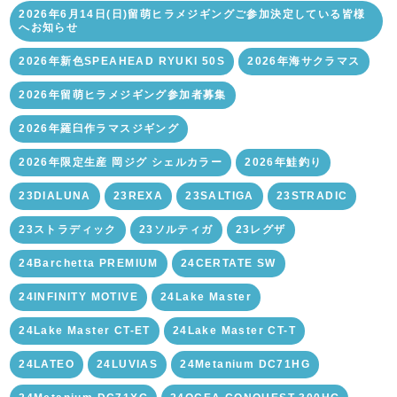
2026年6月14日(日)留萌ヒラメジギングご参加決定している皆様
へお知らせ
2026年新色SPEAHEAD RYUKI 50S
2026年海サクラマス
2026年留萌ヒラメジギング参加者募集
2026年羅臼作ラマスジギング
2026年限定生産 岡ジグ シェルカラー
2026年鮭釣り
23DIALUNA
23REXA
23SALTIGA
23STRADIC
23ストラディック
23ソルティガ
23レグザ
24Barchetta PREMIUM
24CERTATE SW
24INFINITY MOTIVE
24Lake Master
24Lake Master CT-ET
24Lake Master CT-T
24LATEO
24LUVIAS
24Metanium DC71HG