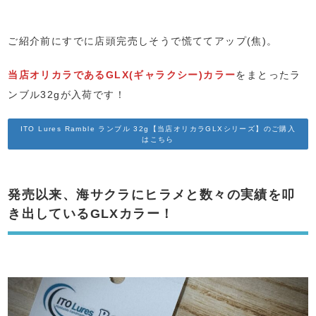
ご紹介前にすでに店頭完売しそうで慌ててアップ(焦)。
当店オリカラであるGLX(ギャラクシー)カラー
をまとったラ
ンブル32gが入荷です！
ITO Lures Ramble ランブル 32g【当店オリカラGLXシリーズ】のご購入
はこちら
発売以来、海サクラにヒラメと数々の実績を叩
き出しているGLXカラー！