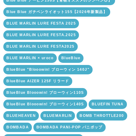
Blue Blue アービン150S【青物オススメのシンペン◎】
Blue Blue ガチペンライオット155【2026年新製品】
BLUE MARLIN LURE FESTA 2025
BLUE MARLIN LURE FESTA.2025
BLUE MARLIN LURE FESTA2025
BLUE MARLIN × uroco
BlueBlue
BlueBlue "Blooowin! ブローウィン 140J"
BlueBlue AIZER 125F リラード
BlueBlue Blooowin! ブローウィン110S
BlueBlue Blooowin! ブローウィン140S
BLUEFIN TUNA
BLUEHEAVEN
BLUEMARLIN
BOMB THROTTLE200
BOMBADA
BOMBADA PANI-POP パニポップ