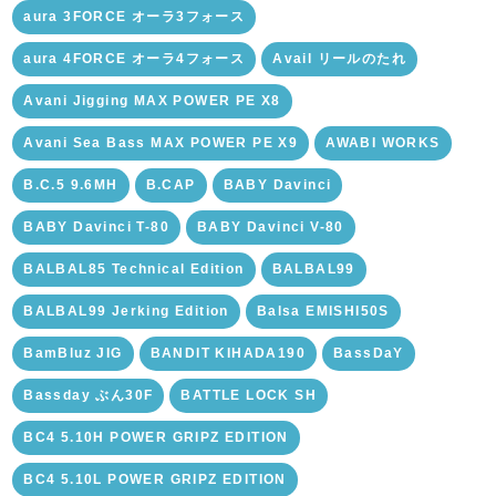
aura 3FORCE オーラ3フォース
aura 4FORCE オーラ4フォース
Avail リールのたれ
Avani Jigging MAX POWER PE X8
Avani Sea Bass MAX POWER PE X9
AWABI WORKS
B.C.5 9.6MH
B.CAP
BABY Davinci
BABY Davinci T-80
BABY Davinci V-80
BALBAL85 Technical Edition
BALBAL99
BALBAL99 Jerking Edition
Balsa EMISHI50S
BamBluz JIG
BANDIT KIHADA190
BassDaY
Bassday ぶん30F
BATTLE LOCK SH
BC4 5.10H POWER GRIPZ EDITION
BC4 5.10L POWER GRIPZ EDITION