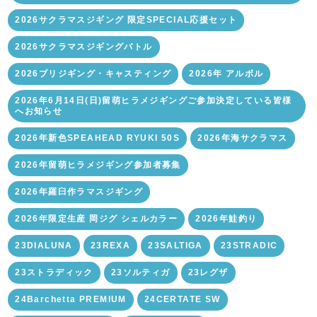
2026サクラマスジギング 限定SPECIAL応援セット
2026サクラマスジギングバトル
2026ブリジギング・キャスティング
2026年 アルボル
2026年6月14日(日)留萌ヒラメジギングご参加決定している皆様
へお知らせ
2026年新色SPEAHEAD RYUKI 50S
2026年海サクラマス
2026年留萌ヒラメジギング参加者募集
2026年羅臼作ラマスジギング
2026年限定生産 岡ジグ シェルカラー
2026年鮭釣り
23DIALUNA
23REXA
23SALTIGA
23STRADIC
23ストラディック
23ソルティガ
23レグザ
24Barchetta PREMIUM
24CERTATE SW