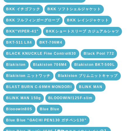
BKK イチゴフック
BKK ソフトシェルジャケット
BKK フルフィンガーグローブ
BKK レインジャケット
BKK"VIPER-41"
BKKショートスリーブ カジュアルシャツ
BKT-511 LX4
BKT-706M4
BLACK KNUCKLE Fine Control630
Black Pool 772
Blakiston
Blakiston 706M4
Blakiston BKT-500L
Blakiston ニットワッチ
Blakiston ブリムニットキャップ
BLAST BURN C-69MH MONDORI
BLINK MAN
BLINK MAN 150g
BLOOOWIN!125F-slim
Blooowin80S
Blue Blue
Blue Blue "GACHI PEN130 ガチペン130"