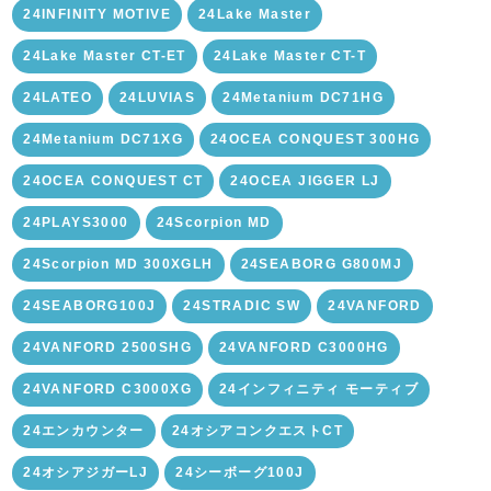
24INFINITY MOTIVE
24Lake Master
24Lake Master CT-ET
24Lake Master CT-T
24LATEO
24LUVIAS
24Metanium DC71HG
24Metanium DC71XG
24OCEA CONQUEST 300HG
24OCEA CONQUEST CT
24OCEA JIGGER LJ
24PLAYS3000
24Scorpion MD
24Scorpion MD 300XGLH
24SEABORG G800MJ
24SEABORG100J
24STRADIC SW
24VANFORD
24VANFORD 2500SHG
24VANFORD C3000HG
24VANFORD C3000XG
24インフィニティ モーティブ
24エンカウンター
24オシアコンクエストCT
24オシアジガーLJ
24シーボーグ100J