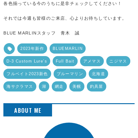
各色揃っている今のうちに是非チェックしてください！
それでは今週も皆様のご来店、心よりお待ちしています。
BLUE MARLINスタッフ 青木 誠
2023年新作
BLUEMARLIN
D-3 Custom Lure’s
Full Bait
アメマス
ニジマス
フルベイト2023新色
ブルーマリン
北海道
海サクラマス
湖
網走
美幌
釣具屋