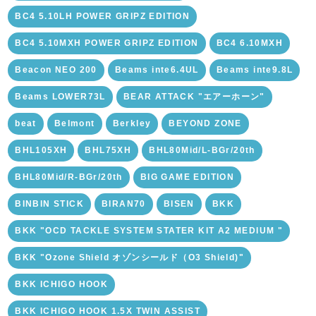
BC4 5.10LH POWER GRIPZ EDITION
BC4 5.10MXH POWER GRIPZ EDITION
BC4 6.10MXH
Beacon NEO 200
Beams inte6.4UL
Beams inte9.8L
Beams LOWER73L
BEAR ATTACK "エアーホーン"
beat
Belmont
Berkley
BEYOND ZONE
BHL105XH
BHL75XH
BHL80Mid/L-BGr/20th
BHL80Mid/R-BGr/20th
BIG GAME EDITION
BINBIN STICK
BIRAN70
BISEN
BKK
BKK "OCD TACKLE SYSTEM STATER KIT A2 MEDIUM "
BKK "Ozone Shield オゾンシールド（O3 Shield)"
BKK ICHIGO HOOK
BKK ICHIGO HOOK 1.5X TWIN ASSIST