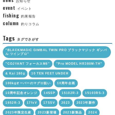
お知らせ
event
イベント
fishing
釣果報告
column
釣りコラム
Tags
タグでさがす
"BLACKMAGIC GIMBAL TWIN PRO ブラックマジック ギンバ
ル ツインプロ"
"COJYANT フォーカスM6"
"Pro MODEL HR380M-TH"
& Kai 160g
10 TEN FEET UNDER
100kgオーバーのマグロ狙い
10周年企画
10周年記念オレンジ
14SSP
15102R-3
15103RS-3
1652R-3
17fsV
17SSV
2023
2023年新作
2023年限定生産
2023新登場
2023新製品
2024