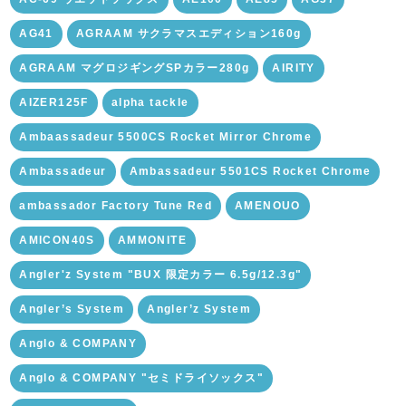
AG41
AGRAAM サクラマスエディション160g
AGRAAM マグロジギングSPカラー280g
AIRITY
AIZER125F
alpha tackle
Ambaassadeur 5500CS Rocket Mirror Chrome
Ambassadeur
Ambassadeur 5501CS Rocket Chrome
ambassador Factory Tune Red
AMENOUO
AMICON40S
AMMONITE
Angler'z System "BUX 限定カラー 6.5g/12.3g"
Angler’s System
Angler’z System
Anglo & COMPANY
Anglo & COMPANY "セミドライソックス"