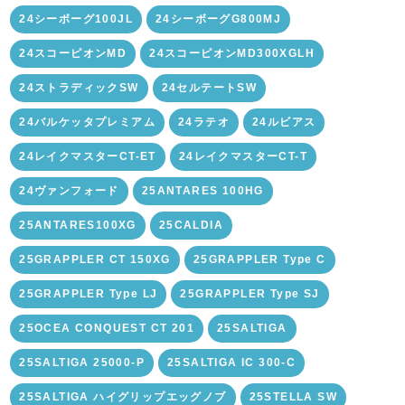
24シーボーグ100JL
24シーボーグG800MJ
24スコーピオンMD
24スコーピオンMD300XGLH
24ストラディックSW
24セルテートSW
24バルケッタプレミアム
24ラテオ
24ルビアス
24レイクマスターCT-ET
24レイクマスターCT-T
24ヴァンフォード
25ANTARES 100HG
25ANTARES100XG
25CALDIA
25GRAPPLER CT 150XG
25GRAPPLER Type C
25GRAPPLER Type LJ
25GRAPPLER Type SJ
25OCEA CONQUEST CT 201
25SALTIGA
25SALTIGA 25000-P
25SALTIGA IC 300-C
25SALTIGA ハイグリップエッグノブ
25STELLA SW