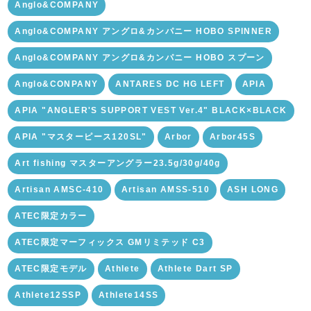
Anglo&COMPANY
Anglo&COMPANY アングロ&カンパニー HOBO SPINNER
Anglo&COMPANY アングロ&カンパニー HOBO スプーン
Anglo&CONPANY
ANTARES DC HG LEFT
APIA
APIA "ANGLER'S SUPPORT VEST Ver.4" BLACK×BLACK
APIA "マスターピース120SL"
Arbor
Arbor45S
Art fishing マスターアングラー23.5g/30g/40g
Artisan AMSC-410
Artisan AMSS-510
ASH LONG
ATEC限定カラー
ATEC限定マーフィックス GMリミテッド C3
ATEC限定モデル
Athlete
Athlete Dart SP
Athlete12SSP
Athlete14SS