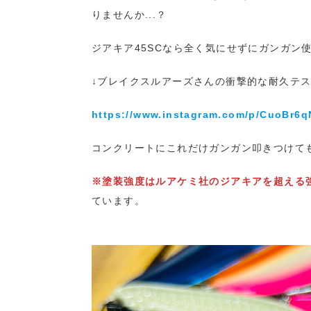
りませんか...？
ジアキア45SCなら全く気にせずにガンガン
↓ブレイクスルアーズさんの衝撃的な耐久テスト
https://www.instagram.com/p/CuoBr6q
コンクリートにこれだけガンガン叩きつけても
※塗装強度はルアケミ社のジアキアを超える
ています。