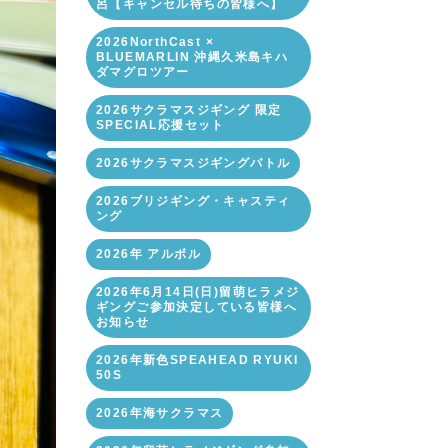
呂【キャンセル待ちの皆様へ】
2026NorthCast ×
BLUEMARLIN 沖縄久米島キハ
ダマグロツアー
2026サクラマスジギング 限定
SPECIAL応援セット
2026サクラマスジギングバトル
2026ブリジギング・キャスティ
ング
2026年 アルボル
2026年6月14日(日)留萌ヒラメジ
ギングご参加決定している皆様へ
お知らせ
2026年新色SPEAHEAD RYUKI
50S
2026年海サクラマス