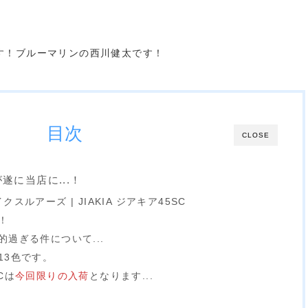
す！ブルーマリンの西川健太です！
目次
CLOSE
が遂に当店に...！
レイクスルアーズ | JIAKIA ジアキア45SC
！
過ぎる件について...
13色です。
Cは
今回限りの入荷
となります...