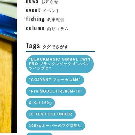
news
お知らせ
event
イベント
fishing
釣果報告
column
釣りコラム
Tags
タグでさがす
"BLACKMAGIC GIMBAL TWIN
PRO ブラックマジック ギンバル
ツインプロ"
"COJYANT フォーカスM6"
"Pro MODEL HR380M-TH"
& Kai 160g
10 TEN FEET UNDER
100kgオーバーのマグロ狙い