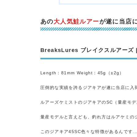
あの
大人気鮭ルアー
が遂に当店に.
BreaksLures ブレイクスルアーズ |
Length：81mm Weight：45g（±2g）
圧倒的な実績を誇るジアキアが遂に当店に入
ルアーズケミストのジアキアのSC（量産モ
量産モデルと言えども、釣れ方はルアケミの
このジアキア45SC色々な特徴があるんです..