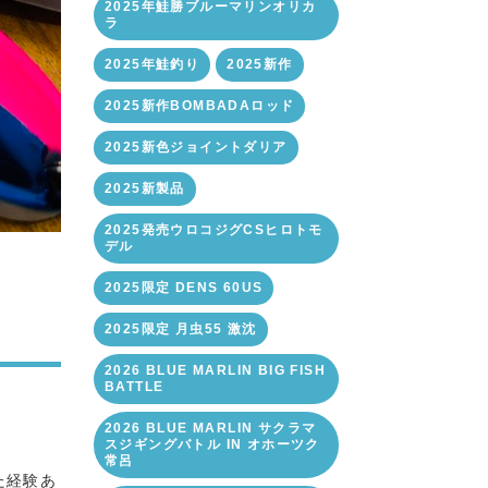
2025年鮭勝ブルーマリンオリカ
ラ
2025年鮭釣り
2025新作
2025新作BOMBADAロッド
2025新色ジョイントダリア
2025新製品
2025発売ウロコジグCSヒロトモ
デル
2025限定 DENS 60US
2025限定 月虫55 激沈
2026 BLUE MARLIN BIG FISH
BATTLE
2026 BLUE MARLIN サクラマ
スジギングバトル IN オホーツク
常呂
た経験あ