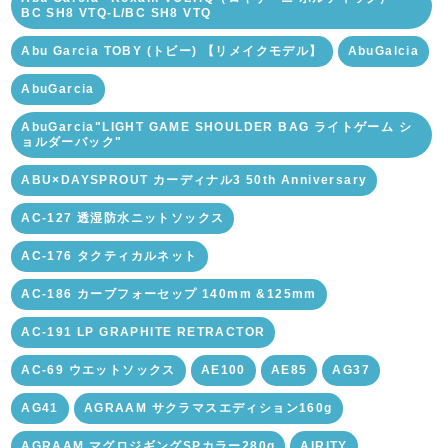
BC SH8 VTQ-L/BC SH8 VTQ
Abu Garcia TOBY (トビー) 【リメイクモデル】
AbuGalcia
AbuGarcia
AbuGarcia"LIGHT GAME SHOULDER BAG ライトゲーム シ
ョルダーバック"
ABU×DAYSPROUT カーディナル3 50th Anniversary
AC-127 透湿防水ニットソックス
AC-176 タクティカルネット
AC-186 カーブフォーセップ 140mm &125mm
AC-191 LP GRAPHITE RETRACTOR
AC-69 ウエットソックス
AE100
AE85
AG37
AG41
AGRAAM サクラマスエディション160g
AGRAAM マグロジギングSPカラー280g
AIRITY