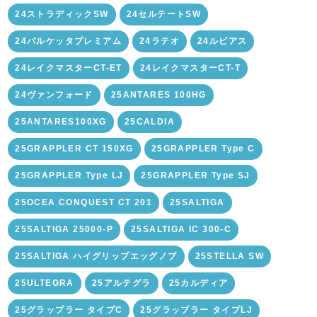
24ストラディックSW
24セルテートSW
24バルケッタプレミアム
24ラテオ
24ルビアス
24レイクマスターCT-ET
24レイクマスターCT-T
24ヴァンフォード
25ANTARES 100HG
25ANTARES100XG
25CALDIA
25GRAPPLER CT 150XG
25GRAPPLER Type C
25GRAPPLER Type LJ
25GRAPPLER Type SJ
25OCEA CONQUEST CT 201
25SALTIGA
25SALTIGA 25000-P
25SALTIGA IC 300-C
25SALTIGA ハイグリップエッグノブ
25STELLA SW
25ULTEGRA
25アルテグラ
25カルディア
25グラップラー タイプC
25グラップラー タイプLJ