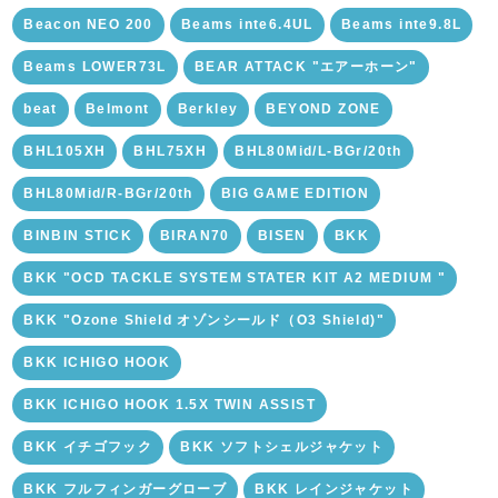
Beacon NEO 200
Beams inte6.4UL
Beams inte9.8L
Beams LOWER73L
BEAR ATTACK "エアーホーン"
beat
Belmont
Berkley
BEYOND ZONE
BHL105XH
BHL75XH
BHL80Mid/L-BGr/20th
BHL80Mid/R-BGr/20th
BIG GAME EDITION
BINBIN STICK
BIRAN70
BISEN
BKK
BKK "OCD TACKLE SYSTEM STATER KIT A2 MEDIUM "
BKK "Ozone Shield オゾンシールド（O3 Shield)"
BKK ICHIGO HOOK
BKK ICHIGO HOOK 1.5X TWIN ASSIST
BKK イチゴフック
BKK ソフトシェルジャケット
BKK フルフィンガーグローブ
BKK レインジャケット