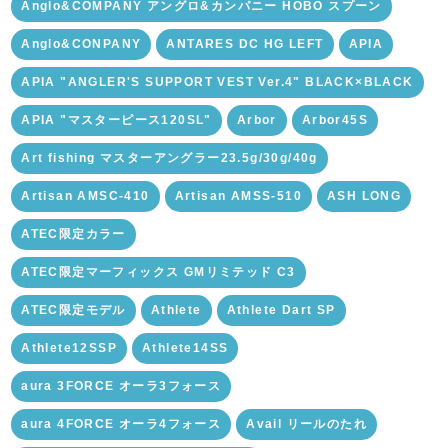
Anglo&COMPANY アングロ&カンパニー HOBO スプーン
Anglo&CONPANY
ANTARES DC HG LEFT
APIA
APIA "ANGLER'S SUPPORT VEST Ver.4" BLACK×BLACK
APIA "マスターピース120SL"
Arbor
Arbor45S
Art fishing マスターアングラー23.5g/30g/40g
Artisan AMSC-410
Artisan AMSS-510
ASH LONG
ATEC限定カラー
ATEC限定マーフィックス GMリミテッド C3
ATEC限定モデル
Athlete
Athlete Dart SP
Athlete12SSP
Athlete14SS
aura 3FORCE オーラ3フォース
aura 4FORCE オーラ4フォース
Avail リールのたれ