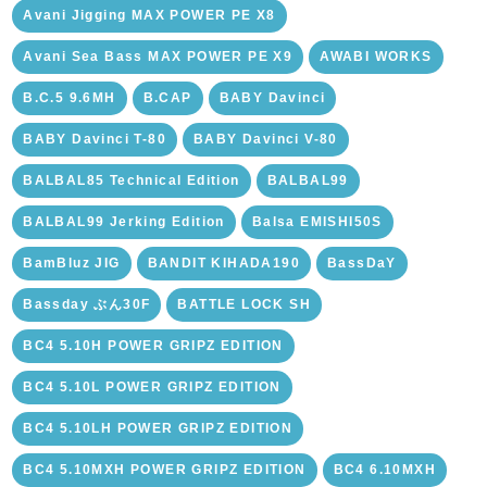
Avani Jigging MAX POWER PE X8
Avani Sea Bass MAX POWER PE X9
AWABI WORKS
B.C.5 9.6MH
B.CAP
BABY Davinci
BABY Davinci T-80
BABY Davinci V-80
BALBAL85 Technical Edition
BALBAL99
BALBAL99 Jerking Edition
Balsa EMISHI50S
BamBluz JIG
BANDIT KIHADA190
BassDaY
Bassday ぶん30F
BATTLE LOCK SH
BC4 5.10H POWER GRIPZ EDITION
BC4 5.10L POWER GRIPZ EDITION
BC4 5.10LH POWER GRIPZ EDITION
BC4 5.10MXH POWER GRIPZ EDITION
BC4 6.10MXH