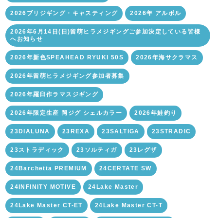
2026ブリジギング・キャスティング
2026年 アルボル
2026年6月14日(日)留萌ヒラメジギングご参加決定している皆様
へお知らせ
2026年新色SPEAHEAD RYUKI 50S
2026年海サクラマス
2026年留萌ヒラメジギング参加者募集
2026年羅臼作ラマスジギング
2026年限定生産 岡ジグ シェルカラー
2026年鮭釣り
23DIALUNA
23REXA
23SALTIGA
23STRADIC
23ストラディック
23ソルティガ
23レグザ
24Barchetta PREMIUM
24CERTATE SW
24INFINITY MOTIVE
24Lake Master
24Lake Master CT-ET
24Lake Master CT-T