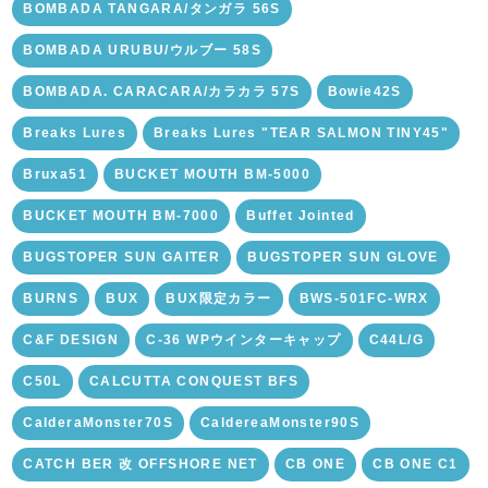
BOMBADA TANGARA/タンガラ 56S
BOMBADA URUBU/ウルブー 58S
BOMBADA. CARACARA/カラカラ 57S
Bowie42S
Breaks Lures
Breaks Lures "TEAR SALMON TINY45"
Bruxa51
BUCKET MOUTH BM-5000
BUCKET MOUTH BM-7000
Buffet Jointed
BUGSTOPER SUN GAITER
BUGSTOPER SUN GLOVE
BURNS
BUX
BUX限定カラー
BWS-501FC-WRX
C&F DESIGN
C-36 WPウインターキャップ
C44L/G
C50L
CALCUTTA CONQUEST BFS
CalderaMonster70S
CaldereaMonster90S
CATCH BER 改 OFFSHORE NET
CB ONE
CB ONE C1