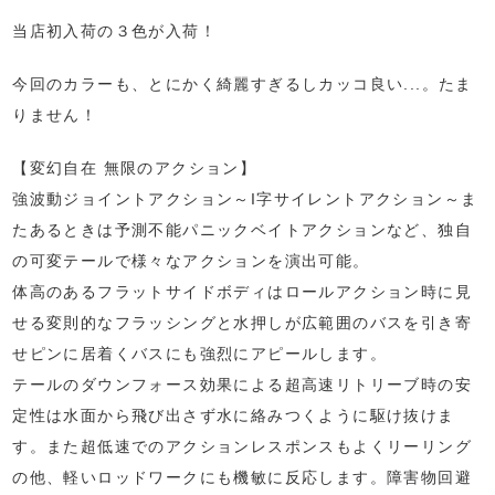
当店初入荷の３色が入荷！
今回のカラーも、とにかく綺麗すぎるしカッコ良い...。たま
りません！
【変幻自在 無限のアクション】
強波動ジョイントアクション～I字サイレントアクション～ま
たあるときは予測不能パニックベイトアクションなど、独自
の可変テールで様々なアクションを演出可能。
体高のあるフラットサイドボディはロールアクション時に見
せる変則的なフラッシングと水押しが広範囲のバスを引き寄
せピンに居着くバスにも強烈にアピールします。
テールのダウンフォース効果による超高速リトリーブ時の安
定性は水面から飛び出さず水に絡みつくように駆け抜けま
す。また超低速でのアクションレスポンスもよくリーリング
の他、軽いロッドワークにも機敏に反応します。障害物回避