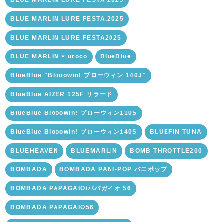
BLUE MARLIN LURE FESTA 2025
BLUE MARLIN LURE FESTA.2025
BLUE MARLIN LURE FESTA2025
BLUE MARLIN × uroco
BlueBlue
BlueBlue "Blooowin! ブローウィン 140J"
BlueBlue AIZER 125F リラード
BlueBlue Blooowin! ブローウィン110S
BlueBlue Blooowin! ブローウィン140S
BLUEFIN TUNA
BLUEHEAVEN
BLUEMARLIN
BOMB THROTTLE200
BOMBADA
BOMBADA PANI-POP パニポップ
BOMBADA PAPAGAIO/パパガイオ 56
BOMBADA PAPAGAIO56