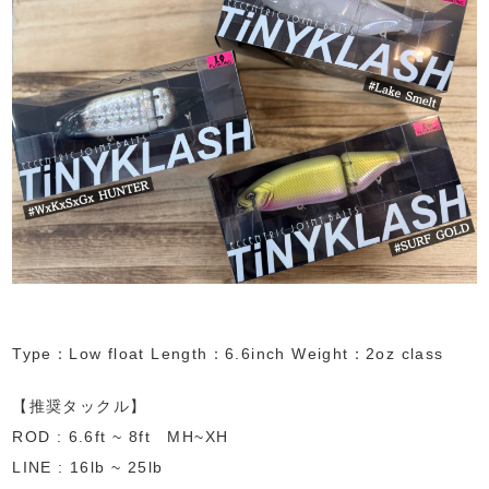
Type：Low float Length：6.6inch Weight：2oz class
【推奨タックル】
ROD : 6.6ft ~ 8ft MH~XH
LINE : 16lb ~ 25lb