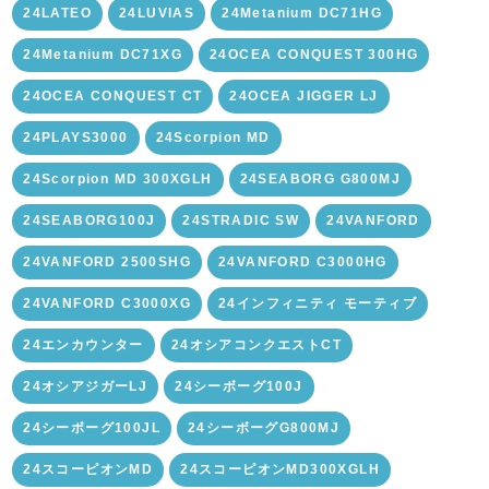
24LATEO
24LUVIAS
24Metanium DC71HG
24Metanium DC71XG
24OCEA CONQUEST 300HG
24OCEA CONQUEST CT
24OCEA JIGGER LJ
24PLAYS3000
24Scorpion MD
24Scorpion MD 300XGLH
24SEABORG G800MJ
24SEABORG100J
24STRADIC SW
24VANFORD
24VANFORD 2500SHG
24VANFORD C3000HG
24VANFORD C3000XG
24インフィニティ モーティブ
24エンカウンター
24オシアコンクエストCT
24オシアジガーLJ
24シーボーグ100J
24シーボーグ100JL
24シーボーグG800MJ
24スコーピオンMD
24スコーピオンMD300XGLH