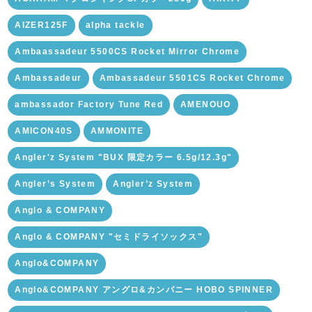
AIZER125F
alpha tackle
Ambaassadeur 5500CS Rocket Mirror Chrome
Ambassadeur
Ambassadeur 5501CS Rocket Chrome
ambassador Factory Tune Red
AMENOUO
AMICON40S
AMMONITE
Angler'z System "BUX 限定カラー 6.5g/12.3g"
Angler’s System
Angler’z System
Anglo & COMPANY
Anglo & COMPANY "セミドライソックス"
Anglo&COMPANY
Anglo&COMPANY アングロ&カンパニー HOBO SPINNER