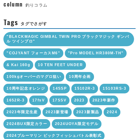
column
釣りコラム
Tags
タグでさがす
"BLACKMAGIC GIMBAL TWIN PRO ブラックマジック ギンバ
ル ツインプロ"
"COJYANT フォーカスM6"
"Pro MODEL HR380M-TH"
& Kai 160g
10 TEN FEET UNDER
100kgオーバーのマグロ狙い
10周年企画
10周年記念オレンジ
14SSP
15102R-3
15103RS-3
1652R-3
17fsV
17SSV
2023
2023年新作
2023年限定生産
2023新登場
2023新製品
2024
2024BUX限定カラー
2024UOYA限定モデル
2024ブルーマリン ビックフィッシュバトル表彰式