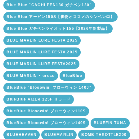
Blue Blue "GACHI PEN130 ガチペン130"
Blue Blue アービン150S【青物オススメのシンペン◎】
Blue Blue ガチペンライオット155【2026年新製品】
BLUE MARLIN LURE FESTA 2025
BLUE MARLIN LURE FESTA.2025
BLUE MARLIN LURE FESTA2025
BLUE MARLIN × uroco
BlueBlue
BlueBlue "Blooowin! ブローウィン 140J"
BlueBlue AIZER 125F リラード
BlueBlue Blooowin! ブローウィン110S
BlueBlue Blooowin! ブローウィン140S
BLUEFIN TUNA
BLUEHEAVEN
BLUEMARLIN
BOMB THROTTLE200