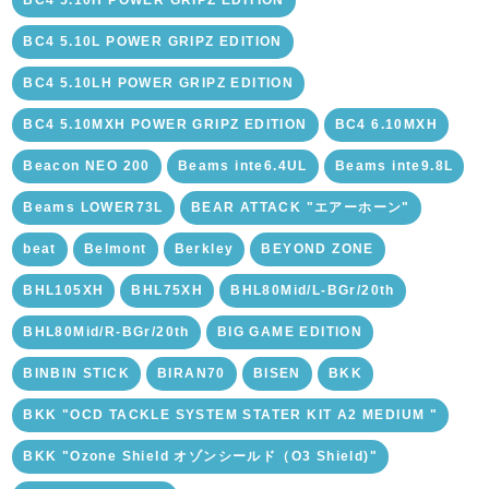
BC4 5.10L POWER GRIPZ EDITION
BC4 5.10LH POWER GRIPZ EDITION
BC4 5.10MXH POWER GRIPZ EDITION
BC4 6.10MXH
Beacon NEO 200
Beams inte6.4UL
Beams inte9.8L
Beams LOWER73L
BEAR ATTACK "エアーホーン"
beat
Belmont
Berkley
BEYOND ZONE
BHL105XH
BHL75XH
BHL80Mid/L-BGr/20th
BHL80Mid/R-BGr/20th
BIG GAME EDITION
BINBIN STICK
BIRAN70
BISEN
BKK
BKK "OCD TACKLE SYSTEM STATER KIT A2 MEDIUM "
BKK "Ozone Shield オゾンシールド（O3 Shield)"