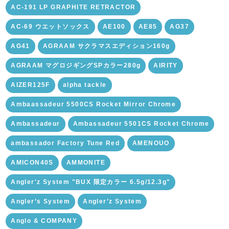
AC-191 LP GRAPHITE RETRACTOR
AC-69 ウエットソックス
AE100
AE85
AG37
AG41
AGRAAM サクラマスエディション160g
AGRAAM マグロジギングSPカラー280g
AIRITY
AIZER125F
alpha tackle
Ambaassadeur 5500CS Rocket Mirror Chrome
Ambassadeur
Ambassadeur 5501CS Rocket Chrome
ambassador Factory Tune Red
AMENOUO
AMICON40S
AMMONITE
Angler'z System "BUX 限定カラー 6.5g/12.3g"
Angler’s System
Angler’z System
Anglo & COMPANY