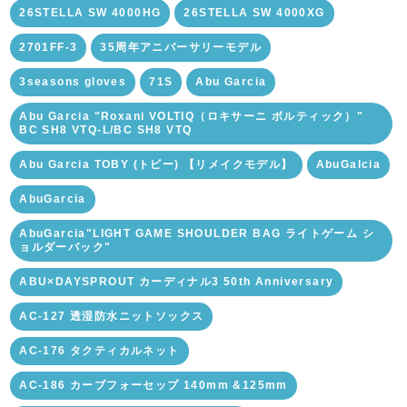
26STELLA SW 4000HG
26STELLA SW 4000XG
2701FF-3
35周年アニバーサリーモデル
3seasons gloves
71S
Abu Garcia
Abu Garcia "Roxani VOLTIQ（ロキサーニ ボルティック）"
BC SH8 VTQ-L/BC SH8 VTQ
Abu Garcia TOBY (トビー) 【リメイクモデル】
AbuGalcia
AbuGarcia
AbuGarcia"LIGHT GAME SHOULDER BAG ライトゲーム シ
ョルダーバック"
ABU×DAYSPROUT カーディナル3 50th Anniversary
AC-127 透湿防水ニットソックス
AC-176 タクティカルネット
AC-186 カーブフォーセップ 140mm &125mm