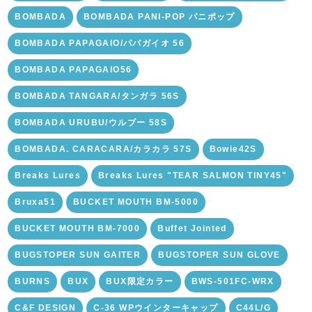
BOMBADA
BOMBADA PANI-POP パニポップ
BOMBADA PAPAGAIO/パパガイオ 56
BOMBADA PAPAGAIO56
BOMBADA TANGARA/タンガラ 56S
BOMBADA URUBU/ウルブー 58S
BOMBADA. CARACARA/カラカラ 57S
Bowie42S
Breaks Lures
Breaks Lures "TEAR SALMON TINY45"
Bruxa51
BUCKET MOUTH BM-5000
BUCKET MOUTH BM-7000
Buffet Jointed
BUGSTOPER SUN GAITER
BUGSTOPER SUN GLOVE
BURNS
BUX
BUX限定カラー
BWS-501FC-WRX
C&F DESIGN
C-36 WPウインターキャップ
C44L/G