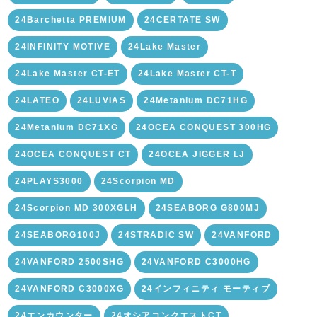
24Barchetta PREMIUM
24CERTATE SW
24INFINITY MOTIVE
24Lake Master
24Lake Master CT-ET
24Lake Master CT-T
24LATEO
24LUVIAS
24Metanium DC71HG
24Metanium DC71XG
24OCEA CONQUEST 300HG
24OCEA CONQUEST CT
24OCEA JIGGER LJ
24PLAYS3000
24Scorpion MD
24Scorpion MD 300XGLH
24SEABORG G800MJ
24SEABORG100J
24STRADIC SW
24VANFORD
24VANFORD 2500SHG
24VANFORD C3000HG
24VANFORD C3000XG
24インフィニティ モーティブ
24エンカウンター
24オシアコンクエストCT