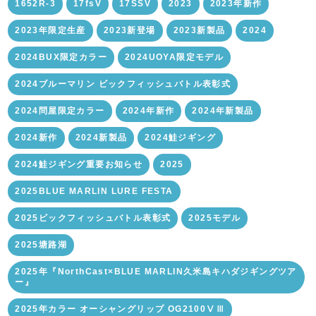
1652R-3
17fsV
17SSV
2023
2023年新作
2023年限定生産
2023新登場
2023新製品
2024
2024BUX限定カラー
2024UOYA限定モデル
2024ブルーマリン ビックフィッシュバトル表彰式
2024問屋限定カラー
2024年新作
2024年新製品
2024新作
2024新製品
2024鮭ジギング
2024鮭ジギング重要お知らせ
2025
2025BLUE MARLIN LURE FESTA
2025ビックフィッシュバトル表彰式
2025モデル
2025塘路湖
2025年『NorthCast×BLUE MARLIN久米島キハダジギングツア
ー』
2025年カラー オーシャングリップ OG2100ⅤⅢ