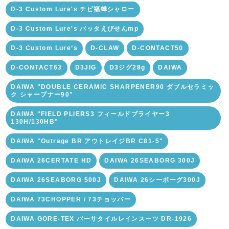
D-3 Custom Lure's チビ福蝉シャロー
D-3 Custom Lure's バッタえびせんmp
D-3 Custom Lure’s
D-CLAW
D-CONTACT50
D-CONTACT63
D3JIG
D3ジグ28g
DAIWA
DAIWA "DOUBLE CERAMIC SHARPENER90 ダブルセラミッ
ク シャープナー90"
DAIWA "FIELD PLIERS3 フィールドプライヤー3
130H/130HB"
DAIWA "Outrage BR アウトレイジBR C81-5"
DAIWA 26CERTATE HD
DAIWA 26SEABORG 300J
DAIWA 26SEABORG 500J
DAIWA 26シーボーグ300J
DAIWA 73CHOPPER / 73チョッパー
DAIWA GORE-TEX バーサタイルレインスーツ DR-1926