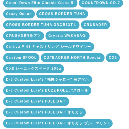
Count Down Elite Classic Glass 5’
COUNTDOWN CD-7
Crazy Ocean
CROSS-BORDER TUNA
CROSS-BORDER TUNA GNCB63T L
CRUSADER
CRUSADER激アツ
Crystia WAKASAGI
Cultiva P-43 キャストリング シールドワイヤー
Custom SPOOL
CUTBACKER NORTH Special
CXβ
CXβ シーエックスベータ 200g
D-3 Custom Lure's "福蝉シャロー" 黄アゲハ
D-3 Custom Lure's BUZZ ROLL バズロール
D-3 Custom Lure's FULL BAIT
D-3 Custom Lure's FULL BAIT オリカラ
D-3 Custom Lure's FULL BAIT オリカラ ブルーマリン3