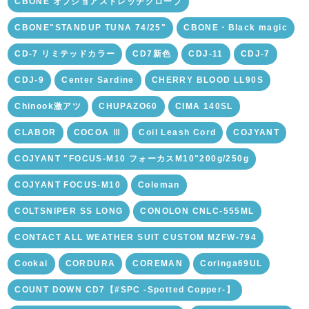
CBONE オフショアストレッチグローブ
CBONE"STANDUP TUNA 74/25"
CBONE・Black magic
CD-7 リミテッドカラー
CD7新色
CDJ-11
CDJ-7
CDJ-9
Center Sardine
CHERRY BLOOD LL90S
Chinook激アツ
CHUPAZO60
CIMA 140SL
CLABOR
COCOA Ⅲ
Coil Leash Cord
COJYANT
COJYANT "FOCUS-M10 フォーカスM10"200g/250g
COJYANT FOCUS-M10
Coleman
COLTSNIPER SS LONG
CONOLON CNLC-555ML
CONTACT ALL WEATHER SUIT CUSTOM MZFW-794
Cookai
CORDURA
COREMAN
Coringa69UL
COUNT DOWN CD7【#SPC -Spotted Copper-】