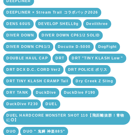
DEEPLINER
DEEPLINER × Stream Trail ⁡コラボバック2026
DENS 60US
DEVELOP SHELL9g
Devilthree
DIVER DOWN
DIVER DOWN CP61/2 SOLID
DIVER DOWN CP61/3
Docutte D-5000
DogFight
DOUBLE HAUL CAP
DRT
DRT "TINY KLASH Low "
DRT DCX D.C. CORD Ver2
DRT POLICE ポリス
DRT TINY KLASH CRAMP Tail
Dry Creek Z Sling
DRY TANK
DuckDive
DuckDive F190
DuckDive F230
DUEL
DUEL HARDCORE MONSTER SHOT 110【飛距離抜群！青物
に◎】
DUO
DUO " 鬼鱒 神楽88S"