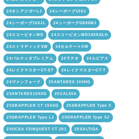
24オシアジガーLJ
24シーボーグ100J
24シーボーグ100JL
24シーボーグG800MJ
24スコーピオンMD
24スコーピオンMD300XGLH
24ストラディックSW
24セルテートSW
24バルケッタプレミアム
24ラテオ
24ルビアス
24レイクマスターCT-ET
24レイクマスターCT-T
24ヴァンフォード
25ANTARES 100HG
25ANTARES100XG
25CALDIA
25GRAPPLER CT 150XG
25GRAPPLER Type C
25GRAPPLER Type LJ
25GRAPPLER Type SJ
25OCEA CONQUEST CT 201
25SALTIGA