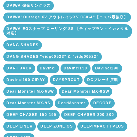
DAIWA 偏光サングラス
DAIWA"Outrage XV アウトレイジXV C80-4"【コスパ最強◎】
DAIWA-EGスナップ ローリング SS 【ティップラン・イカメタル
対応】
DANG SHADES
DANG SHADES "vidg00523" & "vidg00522"
DART JACK
Davinci
Davinci150
Davinci190
Davinci190 CIRAY
DAYSPROUT
DCブレーキ搭載
Dear Monster MX-6SW
Dear Monster MX-8SW
Dear Monster MX-9S
DearMonster
DECODE
DEEP CHASER 150-195
DEEP CHASER 200-200
DEEP LINER
DEEP ZONE GS
DEEPIMPACT I PLUS