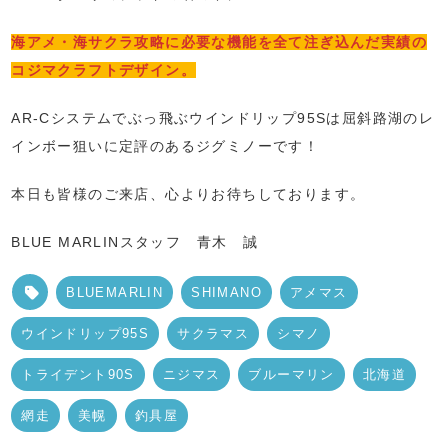
海アメ・海サクラ攻略に必要な機能を全て注ぎ込んだ実績の
コジマクラフトデザイン。
AR-Cシステムでぶっ飛ぶウインドリップ95Sは屈斜路湖のレ
インボー狙いに定評のあるジグミノーです！
本日も皆様のご来店、心よりお待ちしております。
BLUE MARLINスタッフ 青木 誠
BLUEMARLIN
SHIMANO
アメマス
ウインドリップ95S
サクラマス
シマノ
トライデント90S
ニジマス
ブルーマリン
北海道
網走
美幌
釣具屋