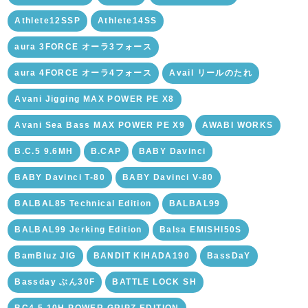
Athlete12SSP
Athlete14SS
aura 3FORCE オーラ3フォース
aura 4FORCE オーラ4フォース
Avail リールのたれ
Avani Jigging MAX POWER PE X8
Avani Sea Bass MAX POWER PE X9
AWABI WORKS
B.C.5 9.6MH
B.CAP
BABY Davinci
BABY Davinci T-80
BABY Davinci V-80
BALBAL85 Technical Edition
BALBAL99
BALBAL99 Jerking Edition
Balsa EMISHI50S
BamBluz JIG
BANDIT KIHADA190
BassDaY
Bassday ぶん30F
BATTLE LOCK SH
BC4 5.10H POWER GRIPZ EDITION