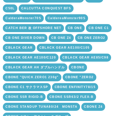
C50L
CALCUTTA CONQUEST BFS
CalderaMonster70S
CaldereaMonster90S
CATCH BER 改 OFFSHORE NET
CB ONE
CB ONE C1
CB ONE DIVER DOWN
CB ONE Z4
CB ONE ZERO2
CBLACK GEAR
CBLACK GEAR AE100/C105
CBLACK GEAR AE100/C120
CBLACK GEAR AE85/C98
CBLACK GEAR AH ダブルハンドル
CBONE
CBONE "QUICK ZERO1 230g"
CBONE "ZERO2
CBONE C1 サクラマスSP
CBONE ENFINITY78/15
CBONE SSR RIGID-B
CBONE SSR63/2 FLEX-B
CBONE STANDUP TUNA80/24 MONSTA
CBONE Z4