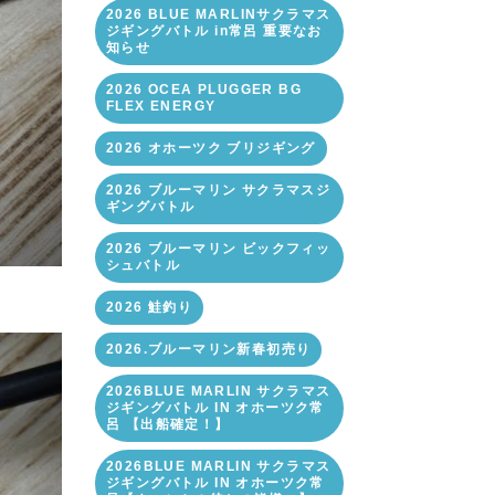
2026 BLUE MARLINサクラマス
ジギングバトル in常呂 重要なお
知らせ
2026 OCEA PLUGGER BG
FLEX ENERGY
2026 オホーツク ブリジギング
2026 ブルーマリン サクラマスジ
ギングバトル
2026 ブルーマリン ビックフィッ
シュバトル
2026 鮭釣り
2026.ブルーマリン新春初売り
2026BLUE MARLIN サクラマス
ジギングバトル IN オホーツク常
呂 【出船確定！】
2026BLUE MARLIN サクラマス
ジギングバトル IN オホーツク常