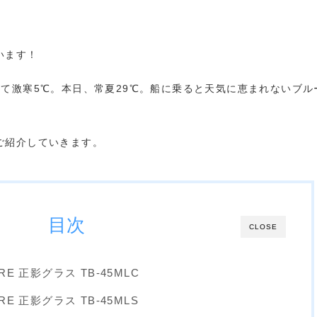
います！
て激寒5℃。本日、常夏29℃。船に乗ると天気に恵まれないブル
ご紹介していきます。
目次
CLOSE
RE 正影グラス TB-45MLC
RE 正影グラス TB-45MLS