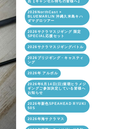
呂【キャンセル待ちの皆様へ】
2026NorthCast ×
BLUEMARLIN 沖縄久米島キハ
ダマグロツアー
2026サクラマスジギング 限定
SPECIAL応援セット
2026サクラマスジギングバトル
2026ブリジギング・キャスティ
ング
2026年 アルボル
2026年6月14日(日)留萌ヒラメジ
ギングご参加決定している皆様へ
お知らせ
2026年新色SPEAHEAD RYUKI
50S
2026年海サクラマス