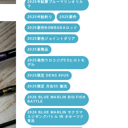
2025年鮭勝ブルーマリンオリカ
ラ
2025年鮭釣り
2025新作
2025新作BOMBADAロッド
2025新色ジョイントダリア
2025新製品
2025発売ウロコジグCSヒロトモ
デル
2025限定 DENS 60US
2025限定 月虫55 激沈
2026 BLUE MARLIN BIG FISH
BATTLE
2026 BLUE MARLIN サクラマ
スジギングバトル IN オホーツク
常呂