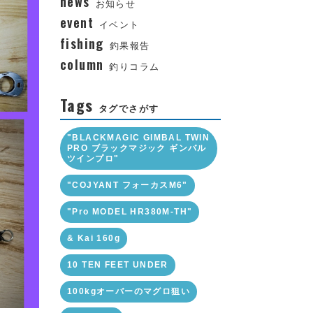
news
お知らせ
event
イベント
fishing
釣果報告
column
釣りコラム
Tags
タグでさがす
"BLACKMAGIC GIMBAL TWIN
PRO ブラックマジック ギンバル
ツインプロ"
"COJYANT フォーカスM6"
"Pro MODEL HR380M-TH"
& Kai 160g
10 TEN FEET UNDER
100kgオーバーのマグロ狙い