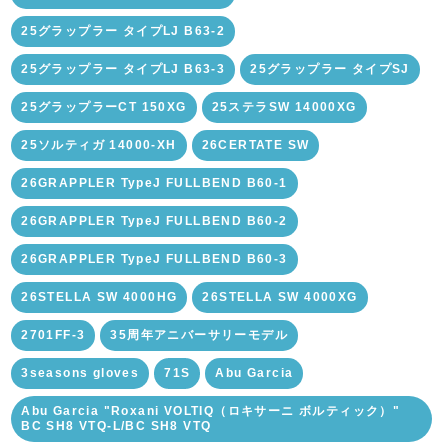
25グラップラー タイプLJ B63-2
25グラップラー タイプLJ B63-3
25グラップラー タイプSJ
25グラップラーCT 150XG
25ステラSW 14000XG
25ソルティガ 14000-XH
26CERTATE SW
26GRAPPLER TypeJ FULLBEND B60-1
26GRAPPLER TypeJ FULLBEND B60-2
26GRAPPLER TypeJ FULLBEND B60-3
26STELLA SW 4000HG
26STELLA SW 4000XG
2701FF-3
35周年アニバーサリーモデル
3seasons gloves
71S
Abu Garcia
Abu Garcia "Roxani VOLTIQ（ロキサーニ ボルティック）"
BC SH8 VTQ-L/BC SH8 VTQ