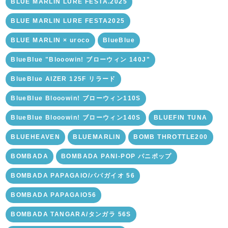
BLUE MARLIN LURE FESTA.2025
BLUE MARLIN LURE FESTA2025
BLUE MARLIN × uroco
BlueBlue
BlueBlue "Blooowin! ブローウィン 140J"
BlueBlue AIZER 125F リラード
BlueBlue Blooowin! ブローウィン110S
BlueBlue Blooowin! ブローウィン140S
BLUEFIN TUNA
BLUEHEAVEN
BLUEMARLIN
BOMB THROTTLE200
BOMBADA
BOMBADA PANI-POP パニポップ
BOMBADA PAPAGAIO/パパガイオ 56
BOMBADA PAPAGAIO56
BOMBADA TANGARA/タンガラ 56S