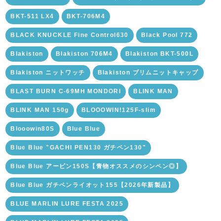
BKT-511 LX4
BKT-706M4
BLACK KNUCKLE Fine Control630
Black Pool 772
Blakiston
Blakiston 706M4
Blakiston BKT-500L
Blakiston ニットワッチ
Blakiston ブリムニットキャップ
BLAST BURN C-69MH MONDORI
BLINK MAN
BLINK MAN 150g
BLOOOWIN!125F-slim
Blooowin80S
Blue Blue
Blue Blue "GACHI PEN130 ガチペン130"
Blue Blue アービン150S【青物オススメのシンペン◎】
Blue Blue ガチペンライオット155【2026年新製品】
BLUE MARLIN LURE FESTA 2025