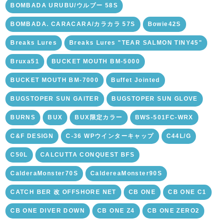
BOMBADA URUBU/ウルブー 58S
BOMBADA. CARACARA/カラカラ 57S
Bowie42S
Breaks Lures
Breaks Lures "TEAR SALMON TINY45"
Bruxa51
BUCKET MOUTH BM-5000
BUCKET MOUTH BM-7000
Buffet Jointed
BUGSTOPER SUN GAITER
BUGSTOPER SUN GLOVE
BURNS
BUX
BUX限定カラー
BWS-501FC-WRX
C&F DESIGN
C-36 WPウインターキャップ
C44L/G
C50L
CALCUTTA CONQUEST BFS
CalderaMonster70S
CaldereaMonster90S
CATCH BER 改 OFFSHORE NET
CB ONE
CB ONE C1
CB ONE DIVER DOWN
CB ONE Z4
CB ONE ZERO2