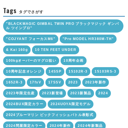
Tags
タグでさがす
"BLACKMAGIC GIMBAL TWIN PRO ブラックマジック ギンバ
ル ツインプロ"
"COJYANT フォーカスM6"
"Pro MODEL HR380M-TH"
& Kai 160g
10 TEN FEET UNDER
100kgオーバーのマグロ狙い
10周年企画
10周年記念オレンジ
14SSP
15102R-3
15103RS-3
1652R-3
17fsV
17SSV
2023
2023年新作
2023年限定生産
2023新登場
2023新製品
2024
2024BUX限定カラー
2024UOYA限定モデル
2024ブルーマリン ビックフィッシュバトル表彰式
2024問屋限定カラー
2024年新作
2024年新製品