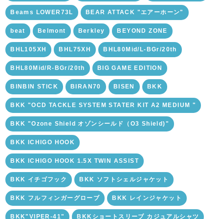
Beams LOWER73L
BEAR ATTACK "エアーホーン"
beat
Belmont
Berkley
BEYOND ZONE
BHL105XH
BHL75XH
BHL80Mid/L-BGr/20th
BHL80Mid/R-BGr/20th
BIG GAME EDITION
BINBIN STICK
BIRAN70
BISEN
BKK
BKK "OCD TACKLE SYSTEM STATER KIT A2 MEDIUM "
BKK "Ozone Shield オゾンシールド（O3 Shield)"
BKK ICHIGO HOOK
BKK ICHIGO HOOK 1.5X TWIN ASSIST
BKK イチゴフック
BKK ソフトシェルジャケット
BKK フルフィンガーグローブ
BKK レインジャケット
BKK"VIPER-41"
BKKショートスリーブ カジュアルシャツ