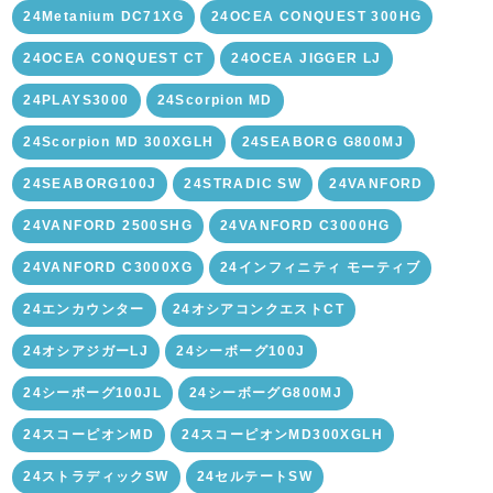
24Metanium DC71XG
24OCEA CONQUEST 300HG
24OCEA CONQUEST CT
24OCEA JIGGER LJ
24PLAYS3000
24Scorpion MD
24Scorpion MD 300XGLH
24SEABORG G800MJ
24SEABORG100J
24STRADIC SW
24VANFORD
24VANFORD 2500SHG
24VANFORD C3000HG
24VANFORD C3000XG
24インフィニティ モーティブ
24エンカウンター
24オシアコンクエストCT
24オシアジガーLJ
24シーボーグ100J
24シーボーグ100JL
24シーボーグG800MJ
24スコーピオンMD
24スコーピオンMD300XGLH
24ストラディックSW
24セルテートSW