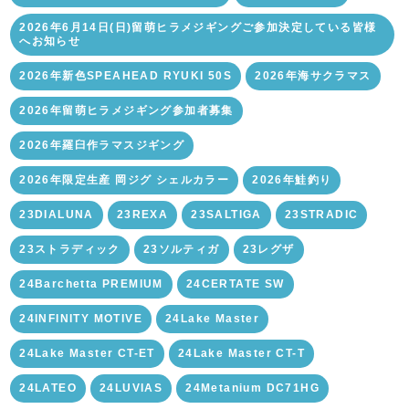
2026年6月14日(日)留萌ヒラメジギングご参加決定している皆様
へお知らせ
2026年新色SPEAHEAD RYUKI 50S
2026年海サクラマス
2026年留萌ヒラメジギング参加者募集
2026年羅臼作ラマスジギング
2026年限定生産 岡ジグ シェルカラー
2026年鮭釣り
23DIALUNA
23REXA
23SALTIGA
23STRADIC
23ストラディック
23ソルティガ
23レグザ
24Barchetta PREMIUM
24CERTATE SW
24INFINITY MOTIVE
24Lake Master
24Lake Master CT-ET
24Lake Master CT-T
24LATEO
24LUVIAS
24Metanium DC71HG