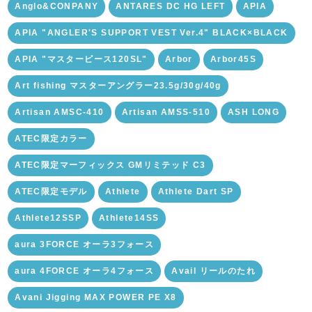
Anglo&CONPANY
ANTARES DC HG LEFT
APIA
APIA "ANGLER'S SUPPORT VEST Ver.4" BLACK×BLACK
APIA "マスターピース120SL"
Arbor
Arbor45S
Art fishing マスターアングラー23.5g/30g/40g
Artisan AMSC-410
Artisan AMSS-510
ASH LONG
ATEC限定カラー
ATEC限定マーフィックス GMリミテッド C3
ATEC限定モデル
Athlete
Athlete Dart SP
Athlete12SSP
Athlete14SS
aura 3FORCE オーラ3フォース
aura 4FORCE オーラ4フォース
Avail リールのたれ
Avani Jigging MAX POWER PE X8