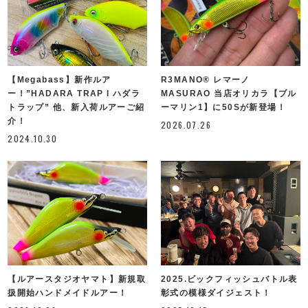
【Megabass】新作ルア
R3MANO®︎ レマーノ
ー！”HADARA TRAP l ハダラ
MASURAO 当店オリカラ【ブル
トラップ” 他、新入荷ルアーご紹
ーマリン1】に50Sが新登場！
介！
2026.07.26
2024.10.30
【ルアースタジオヤマト】新規取
2025.ビックフィッシュバトル表
扱開始ハンドメイドルアー！
彰式の模様ダイジェスト！