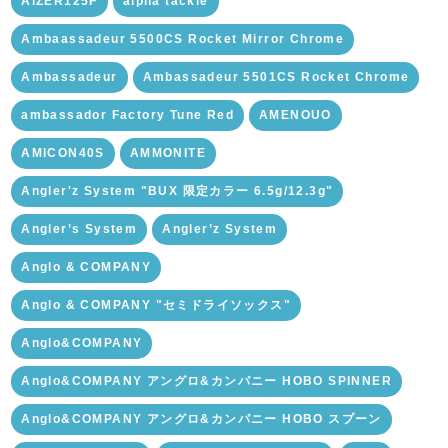
AIZER125F
alpha tackle
Ambaassadeur 5500CS Rocket Mirror Chrome
Ambassadeur
Ambassadeur 5501CS Rocket Chrome
ambassador Factory Tune Red
AMENOUO
AMICON40S
AMMONITE
Angler'z System "BUX 限定カラー 6.5g/12.3g"
Angler’s System
Angler’z System
Anglo & COMPANY
Anglo & COMPANY "セミドライソックス"
Anglo&COMPANY
Anglo&COMPANY アングロ&カンパニー HOBO SPINNER
Anglo&COMPANY アングロ&カンパニー HOBO スプーン