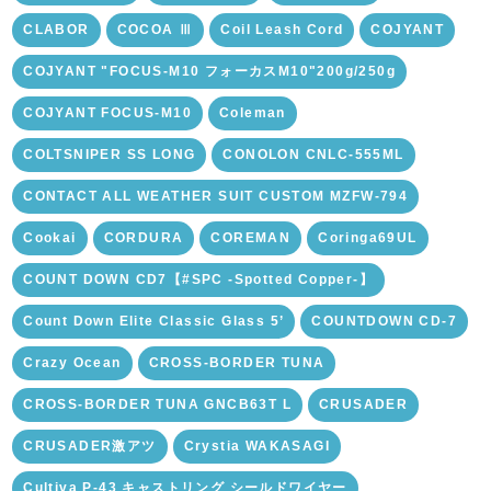
CLABOR
COCOA Ⅲ
Coil Leash Cord
COJYANT
COJYANT "FOCUS-M10 フォーカスM10"200g/250g
COJYANT FOCUS-M10
Coleman
COLTSNIPER SS LONG
CONOLON CNLC-555ML
CONTACT ALL WEATHER SUIT CUSTOM MZFW-794
Cookai
CORDURA
COREMAN
Coringa69UL
COUNT DOWN CD7【#SPC -Spotted Copper-】
Count Down Elite Classic Glass 5’
COUNTDOWN CD-7
Crazy Ocean
CROSS-BORDER TUNA
CROSS-BORDER TUNA GNCB63T L
CRUSADER
CRUSADER激アツ
Crystia WAKASAGI
Cultiva P-43 キャストリング シールドワイヤー