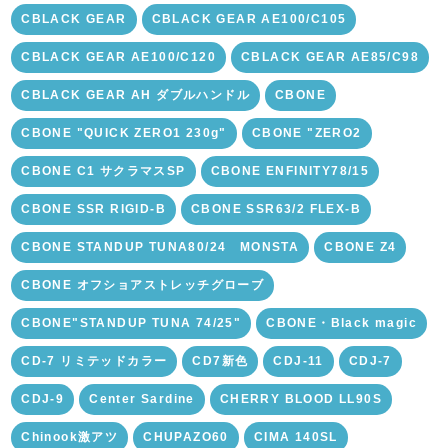
CBLACK GEAR
CBLACK GEAR AE100/C105
CBLACK GEAR AE100/C120
CBLACK GEAR AE85/C98
CBLACK GEAR AH ダブルハンドル
CBONE
CBONE "QUICK ZERO1 230g"
CBONE "ZERO2
CBONE C1 サクラマスSP
CBONE ENFINITY78/15
CBONE SSR RIGID-B
CBONE SSR63/2 FLEX-B
CBONE STANDUP TUNA80/24 MONSTA
CBONE Z4
CBONE オフショアストレッチグローブ
CBONE"STANDUP TUNA 74/25"
CBONE・Black magic
CD-7 リミテッドカラー
CD7新色
CDJ-11
CDJ-7
CDJ-9
Center Sardine
CHERRY BLOOD LL90S
Chinook激アツ
CHUPAZO60
CIMA 140SL