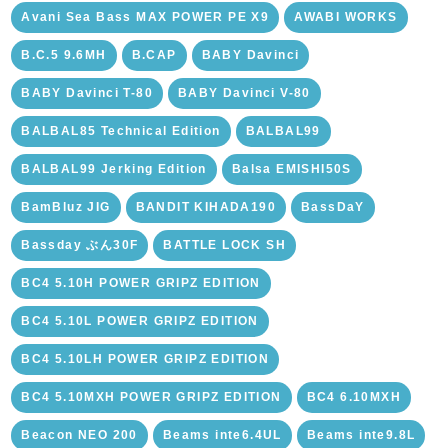
Avani Sea Bass MAX POWER PE X9
AWABI WORKS
B.C.5 9.6MH
B.CAP
BABY Davinci
BABY Davinci T-80
BABY Davinci V-80
BALBAL85 Technical Edition
BALBAL99
BALBAL99 Jerking Edition
Balsa EMISHI50S
BamBluz JIG
BANDIT KIHADA190
BassDaY
Bassday ぶん30F
BATTLE LOCK SH
BC4 5.10H POWER GRIPZ EDITION
BC4 5.10L POWER GRIPZ EDITION
BC4 5.10LH POWER GRIPZ EDITION
BC4 5.10MXH POWER GRIPZ EDITION
BC4 6.10MXH
Beacon NEO 200
Beams inte6.4UL
Beams inte9.8L