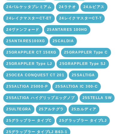
24バルケッタプレミアム
24ラテオ
24ルビアス
24レイクマスターCT-ET
24レイクマスターCT-T
24ヴァンフォード
25ANTARES 100HG
25ANTARES100XG
25CALDIA
25GRAPPLER CT 150XG
25GRAPPLER Type C
25GRAPPLER Type LJ
25GRAPPLER Type SJ
25OCEA CONQUEST CT 201
25SALTIGA
25SALTIGA 25000-P
25SALTIGA IC 300-C
25SALTIGA ハイグリップエッグノブ
25STELLA SW
25ULTEGRA
25アルテグラ
25カルディア
25グラップラー タイプC
25グラップラー タイプLJ
25グラップラー タイプLJ B63-1