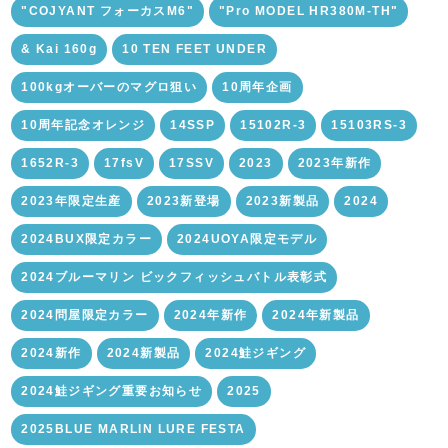
"COJYANT フォーカスM6"
"Pro MODEL HR380M-TH"
& Kai 160g
10 TEN FEET UNDER
100kgオーバーのマグロ狙い
10周年企画
10周年記念オレンジ
14SSP
15102R-3
15103RS-3
1652R-3
17fsV
17SSV
2023
2023年新作
2023年限定生産
2023新登場
2023新製品
2024
2024BUX限定カラー
2024UOYA限定モデル
2024ブルーマリン ビックフィッシュバトル表彰式
2024問屋限定カラー
2024年新作
2024年新製品
2024新作
2024新製品
2024鮭ジギング
2024鮭ジギング重要お知らせ
2025
2025BLUE MARLIN LURE FESTA