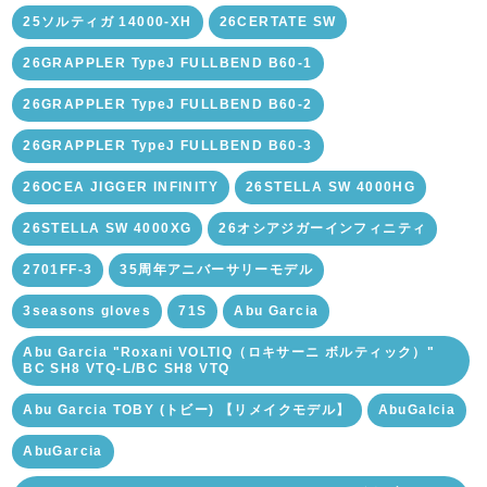
25ソルティガ 14000-XH
26CERTATE SW
26GRAPPLER TypeJ FULLBEND B60-1
26GRAPPLER TypeJ FULLBEND B60-2
26GRAPPLER TypeJ FULLBEND B60-3
26OCEA JIGGER INFINITY
26STELLA SW 4000HG
26STELLA SW 4000XG
26オシアジガーインフィニティ
2701FF-3
35周年アニバーサリーモデル
3seasons gloves
71S
Abu Garcia
Abu Garcia "Roxani VOLTIQ（ロキサーニ ボルティック）"
BC SH8 VTQ-L/BC SH8 VTQ
Abu Garcia TOBY (トビー) 【リメイクモデル】
AbuGalcia
AbuGarcia