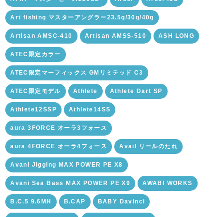
Art fishing マスターアングラー23.5g/30g/40g
Artisan AMSC-410
Artisan AMSS-510
ASH LONG
ATEC限定カラー
ATEC限定マーフィックス GMリミテッド C3
ATEC限定モデル
Athlete
Athlete Dart SP
Athlete12SSP
Athlete14SS
aura 3FORCE オーラ3フォース
aura 4FORCE オーラ4フォース
Avail リールのたれ
Avani Jigging MAX POWER PE X8
Avani Sea Bass MAX POWER PE X9
AWABI WORKS
B.C.5 9.6MH
B.CAP
BABY Davinci