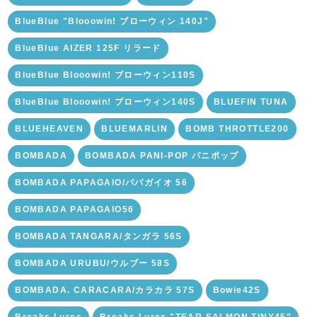
BlueBlue "Blooowin! ブローウィン 140J"
BlueBlue AIZER 125F リラード
BlueBlue Blooowin! ブローウィン110S
BlueBlue Blooowin! ブローウィン140S
BLUEFIN TUNA
BLUEHEAVEN
BLUEMARLIN
BOMB THROTTLE200
BOMBADA
BOMBADA PANI-POP パニポップ
BOMBADA PAPAGAIO/パパガイオ 56
BOMBADA PAPAGAIO56
BOMBADA TANGARA/タンガラ 56S
BOMBADA URUBU/ウルブー 58S
BOMBADA. CARACARA/カラカラ 57S
Bowie42S