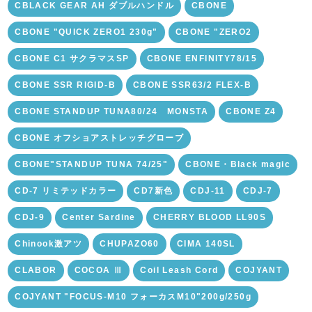
CBLACK GEAR AH ダブルハンドル
CBONE
CBONE "QUICK ZERO1 230g"
CBONE "ZERO2
CBONE C1 サクラマスSP
CBONE ENFINITY78/15
CBONE SSR RIGID-B
CBONE SSR63/2 FLEX-B
CBONE STANDUP TUNA80/24 MONSTA
CBONE Z4
CBONE オフショアストレッチグローブ
CBONE"STANDUP TUNA 74/25"
CBONE・Black magic
CD-7 リミテッドカラー
CD7新色
CDJ-11
CDJ-7
CDJ-9
Center Sardine
CHERRY BLOOD LL90S
Chinook激アツ
CHUPAZO60
CIMA 140SL
CLABOR
COCOA Ⅲ
Coil Leash Cord
COJYANT
COJYANT "FOCUS-M10 フォーカスM10"200g/250g