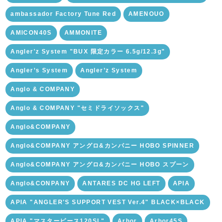
ambassador Factory Tune Red
AMENOUO
AMICON40S
AMMONITE
Angler'z System "BUX 限定カラー 6.5g/12.3g"
Angler’s System
Angler’z System
Anglo & COMPANY
Anglo & COMPANY "セミドライソックス"
Anglo&COMPANY
Anglo&COMPANY アングロ&カンパニー HOBO SPINNER
Anglo&COMPANY アングロ&カンパニー HOBO スプーン
Anglo&CONPANY
ANTARES DC HG LEFT
APIA
APIA "ANGLER'S SUPPORT VEST Ver.4" BLACK×BLACK
APIA "マスターピース120SL"
Arbor
Arbor45S