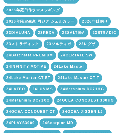
2026年羅臼作ラマスジギング
2026年限定生産 岡ジグ シェルカラー
2026年鮭釣り
23DIALUNA
23REXA
23SALTIGA
23STRADIC
23ストラディック
23ソルティガ
23レグザ
24Barchetta PREMIUM
24CERTATE SW
24INFINITY MOTIVE
24Lake Master
24Lake Master CT-ET
24Lake Master CT-T
24LATEO
24LUVIAS
24Metanium DC71HG
24Metanium DC71XG
24OCEA CONQUEST 300HG
24OCEA CONQUEST CT
24OCEA JIGGER LJ
24PLAYS3000
24Scorpion MD