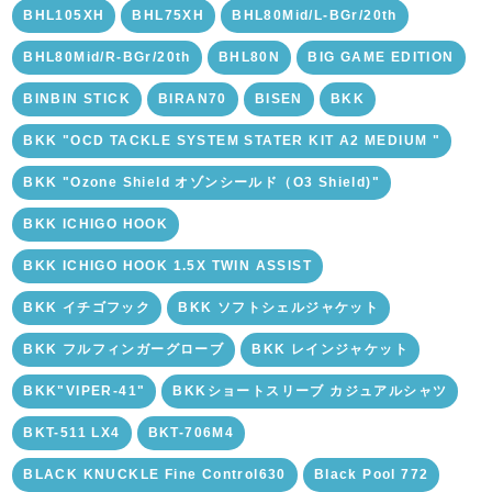
BHL105XH
BHL75XH
BHL80Mid/L-BGr/20th
BHL80Mid/R-BGr/20th
BHL80N
BIG GAME EDITION
BINBIN STICK
BIRAN70
BISEN
BKK
BKK "OCD TACKLE SYSTEM STATER KIT A2 MEDIUM "
BKK "Ozone Shield オゾンシールド（O3 Shield)"
BKK ICHIGO HOOK
BKK ICHIGO HOOK 1.5X TWIN ASSIST
BKK イチゴフック
BKK ソフトシェルジャケット
BKK フルフィンガーグローブ
BKK レインジャケット
BKK"VIPER-41"
BKKショートスリーブ カジュアルシャツ
BKT-511 LX4
BKT-706M4
BLACK KNUCKLE Fine Control630
Black Pool 772