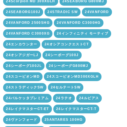
24Scorpion MD 300XGLH
24SEABORG G800MJ
24SEABORG100J
24STRADIC SW
24VANFORD
24VANFORD 2500SHG
24VANFORD C3000HG
24VANFORD C3000XG
24インフィニティ モーティブ
24エンカウンター
24オシアコンクエストCT
24オシアジガーLJ
24シーボーグ100J
24シーボーグ100JL
24シーボーグG800MJ
24スコーピオンMD
24スコーピオンMD300XGLH
24ストラディックSW
24セルテートSW
24バルケッタプレミアム
24ラテオ
24ルビアス
24レイクマスターCT-ET
24レイクマスターCT-T
24ヴァンフォード
25ANTARES 100HG