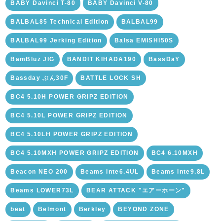
BABY Davinci T-80
BABY Davinci V-80
BALBAL85 Technical Edition
BALBAL99
BALBAL99 Jerking Edition
Balsa EMISHI50S
BamBluz JIG
BANDIT KIHADA190
BassDaY
Bassday ぶん30F
BATTLE LOCK SH
BC4 5.10H POWER GRIPZ EDITION
BC4 5.10L POWER GRIPZ EDITION
BC4 5.10LH POWER GRIPZ EDITION
BC4 5.10MXH POWER GRIPZ EDITION
BC4 6.10MXH
Beacon NEO 200
Beams inte6.4UL
Beams inte9.8L
Beams LOWER73L
BEAR ATTACK "エアーホーン"
beat
Belmont
Berkley
BEYOND ZONE