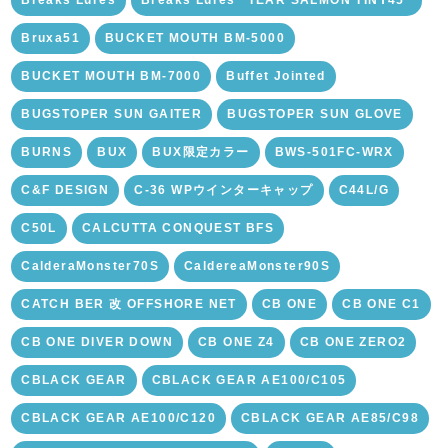
Breaks Lures
Breaks Lures "TEAR SALMON TINY45"
Bruxa51
BUCKET MOUTH BM-5000
BUCKET MOUTH BM-7000
Buffet Jointed
BUGSTOPER SUN GAITER
BUGSTOPER SUN GLOVE
BURNS
BUX
BUX限定カラー
BWS-501FC-WRX
C&F DESIGN
C-36 WPウインターキャップ
C44L/G
C50L
CALCUTTA CONQUEST BFS
CalderaMonster70S
CaldereaMonster90S
CATCH BER 改 OFFSHORE NET
CB ONE
CB ONE C1
CB ONE DIVER DOWN
CB ONE Z4
CB ONE ZERO2
CBLACK GEAR
CBLACK GEAR AE100/C105
CBLACK GEAR AE100/C120
CBLACK GEAR AE85/C98