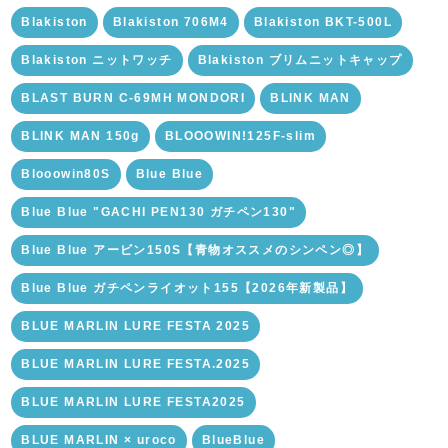
Blakiston
Blakiston 706M4
Blakiston BKT-500L
Blakiston ニットワッチ
Blakiston ブリムニットキャップ
BLAST BURN C-69MH MONDORI
BLINK MAN
BLINK MAN 150g
BLOOOWIN!125F-slim
Blooowin80S
Blue Blue
Blue Blue "GACHI PEN130 ガチペン130"
Blue Blue アービン150S【青物オススメのシンペン◎】
Blue Blue ガチペンライオット155【2026年新製品】
BLUE MARLIN LURE FESTA 2025
BLUE MARLIN LURE FESTA.2025
BLUE MARLIN LURE FESTA2025
BLUE MARLIN × uroco
BlueBlue