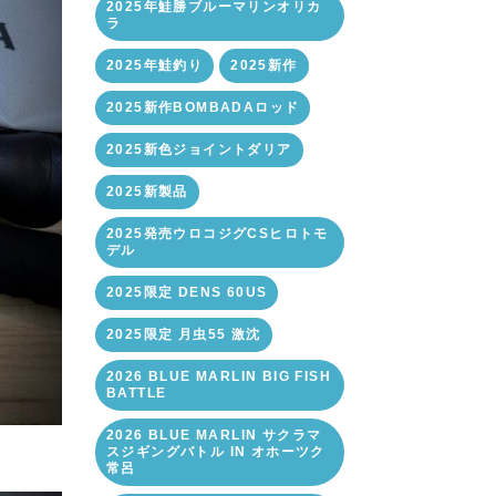
2025年鮭勝ブルーマリンオリカ
ラ
2025年鮭釣り
2025新作
2025新作BOMBADAロッド
2025新色ジョイントダリア
2025新製品
2025発売ウロコジグCSヒロトモ
デル
2025限定 DENS 60US
2025限定 月虫55 激沈
2026 BLUE MARLIN BIG FISH
BATTLE
2026 BLUE MARLIN サクラマ
スジギングバトル IN オホーツク
常呂