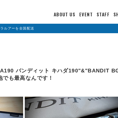
ABOUT US
EVENT
STAFF
S
カラルアーを全国配送
DA190 バンディット キハダ190"&"BANDIT B
の地でも最高なんです！