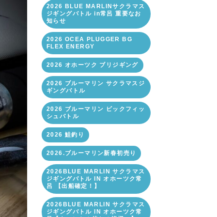
2026 BLUE MARLINサクラマス
ジギングバトル in常呂 重要なお
知らせ
2026 OCEA PLUGGER BG
FLEX ENERGY
2026 オホーツク ブリジギング
2026 ブルーマリン サクラマスジ
ギングバトル
2026 ブルーマリン ビックフィッ
シュバトル
2026 鮭釣り
2026.ブルーマリン新春初売り
2026BLUE MARLIN サクラマス
ジギングバトル IN オホーツク常
呂 【出船確定！】
2026BLUE MARLIN サクラマス
ジギングバトル IN オホーツク常