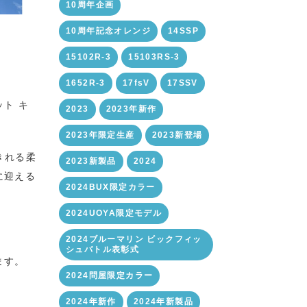
10周年企画
10周年記念オレンジ
14SSP
15102R-3
15103RS-3
1652R-3
17fsV
17SSV
ト キ
2023
2023年新作
2023年限定生産
2023新登場
きれる柔
2023新製品
2024
に迎える
2024BUX限定カラー
2024UOYA限定モデル
2024ブルーマリン ビックフィッ
シュバトル表彰式
ます。
2024問屋限定カラー
2024年新作
2024年新製品