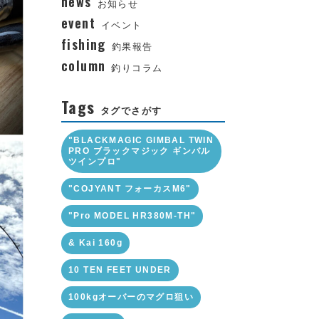
news
お知らせ
event
イベント
fishing
釣果報告
column
釣りコラム
Tags
タグでさがす
"BLACKMAGIC GIMBAL TWIN
PRO ブラックマジック ギンバル
ツインプロ"
"COJYANT フォーカスM6"
"Pro MODEL HR380M-TH"
& Kai 160g
10 TEN FEET UNDER
100kgオーバーのマグロ狙い