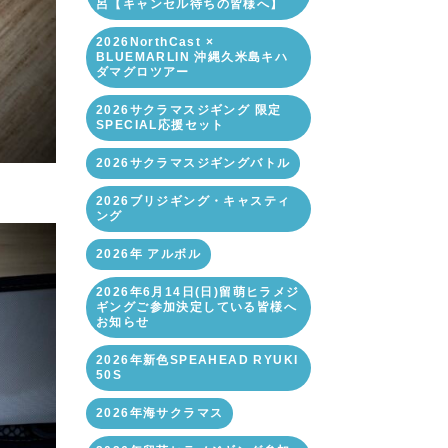
呂【キャンセル待ちの皆様へ】
2026NorthCast ×
BLUEMARLIN 沖縄久米島キハ
ダマグロツアー
2026サクラマスジギング 限定
SPECIAL応援セット
2026サクラマスジギングバトル
2026ブリジギング・キャスティ
ング
2026年 アルボル
2026年6月14日(日)留萌ヒラメジ
ギングご参加決定している皆様へ
お知らせ
2026年新色SPEAHEAD RYUKI
50S
2026年海サクラマス